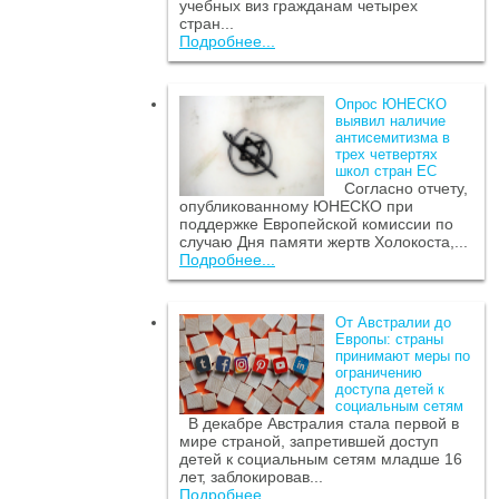
учебных виз гражданам четырех
стран...
Подробнее...
Опрос ЮНЕСКО
выявил наличие
антисемитизма в
трех четвертях
школ стран ЕС
Согласно отчету,
опубликованному ЮНЕСКО при
поддержке Европейской комиссии по
случаю Дня памяти жертв Холокоста,...
Подробнее...
От Австралии до
Европы: страны
принимают меры по
ограничению
доступа детей к
социальным сетям
В декабре Австралия стала первой в
мире страной, запретившей доступ
детей к социальным сетям младше 16
лет, заблокировав...
Подробнее...