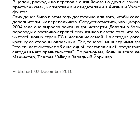
В целом, расходы на перевод с английского на другие язык
преступниками, их жертвами и свидетелями в Англии и Уэль
фунтов.
Этих денег было в этом году достаточно для того, чтобы сод
дополнительных переводчиков. Следует отметить, что цифра 
2004 года она выросла почти на три четверти. Довольно бол
переводы с восточно-европейских языков в свете того, что з
жителей новых стран-ЕС и членов их семей. На сегодня до
критику со стороны оппозиции. Так, теневой министр иммигра
"это свидетельствует об еще одной составляющей отсутстви
сегодняшнего правительства". По регионам, больше всего д
Манчестер, Thames Valley и Западный Йоркшир.
Published: 02 December 2010