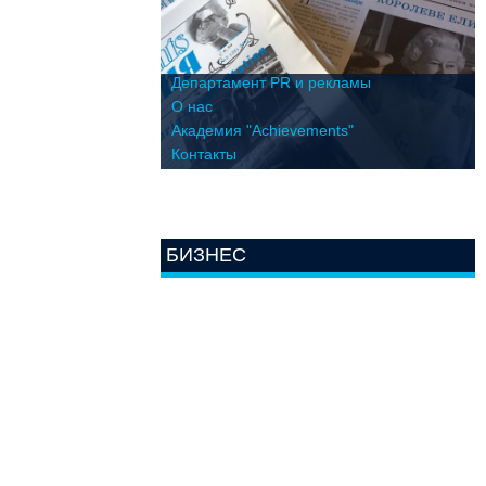
Департамент PR и рекламы
О нас
Академия "Achievements"
Контакты
БИЗНЕС