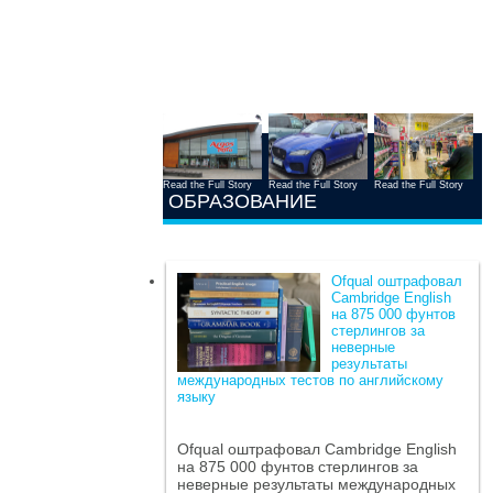
Read the Full Story
Read the Full Story
Read the Full Story
ОБРАЗОВАНИЕ
Ofqual оштрафовал
Cambridge English
на 875 000 фунтов
стерлингов за
неверные
результаты
международных тестов по английскому
языку
Ofqual оштрафовал Cambridge English
на 875 000 фунтов стерлингов за
неверные результаты международных