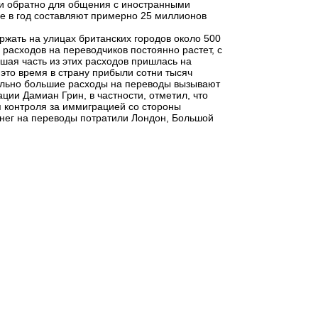
и и обратно для общения с иностранными
се в год составляют примерно 25 миллионов
ержать на улицах британских городов около 500
расходов на переводчиков постоянно растет, с
ьшая часть из этих расходов пришлась на
а это время в страну прибыли сотни тысяч
вольно большие расходы на переводы вызывают
ции Дамиан Грин, в частности, отметил, что
я контроля за иммиграцией со стороны
енег на переводы потратили Лондон, Большой