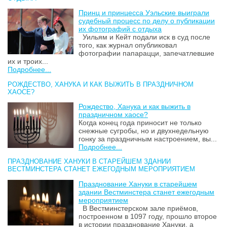
Принц и принцесса Уэльские выиграли
судебный процесс по делу о публикации
их фотографий с отдыха
Уильям и Кейт подали иск в суд после
того, как журнал опубликовал
фотографии папарацци, запечатлевшие
их и троих...
Подробнее...
РОЖДЕСТВО, ХАНУКА И КАК ВЫЖИТЬ В ПРАЗДНИЧНОМ
ХАОСЕ?
Рождество, Ханука и как выжить в
праздничном хаосе?
Когда конец года приносит не только
снежные сугробы, но и двухнедельную
гонку за праздничным настроением, вы...
Подробнее...
ПРАЗДНОВАНИЕ ХАНУКИ В СТАРЕЙШЕМ ЗДАНИИ
ВЕСТМИНСТЕРА СТАНЕТ ЕЖЕГОДНЫМ МЕРОПРИЯТИЕМ
Празднование Хануки в старейшем
здании Вестминстера станет ежегодным
мероприятием
В Вестминстерском зале приёмов,
построенном в 1097 году, прошло второе
в истории празднование Хануки, а