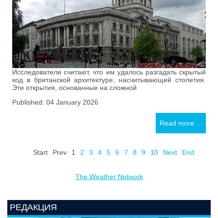
Исследователи считают, что им удалось разгадать скрытый
код в британской архитектуре, насчитывающей столетия.
Эти открытия, основанные на сложной
Published: 04 January 2026
Read more ...
Start
Prev
1
2
3
4
5
6
7
8
9
10
Next
End
The Weather Network
РЕДАКЦИЯ