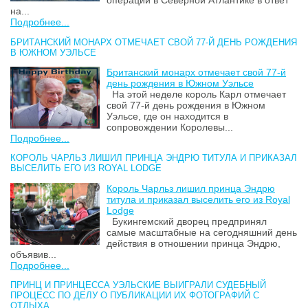
операций в Северной Атлантике в ответ
на...
Подробнее...
БРИТАНСКИЙ МОНАРХ ОТМЕЧАЕТ СВОЙ 77-Й ДЕНЬ РОЖДЕНИЯ
В ЮЖНОМ УЭЛЬСЕ
Британский монарх отмечает свой 77-й
день рождения в Южном Уэльсе
На этой неделе король Карл отмечает
свой 77-й день рождения в Южном
Уэльсе, где он находится в
сопровождении Королевы...
Подробнее...
КОРОЛЬ ЧАРЛЬЗ ЛИШИЛ ПРИНЦА ЭНДРЮ ТИТУЛА И ПРИКАЗАЛ
ВЫСЕЛИТЬ ЕГО ИЗ ROYAL LODGE
Король Чарльз лишил принца Эндрю
титула и приказал выселить его из Royal
Lodge
Букингемский дворец предпринял
самые масштабные на сегодняшний день
действия в отношении принца Эндрю,
объявив...
Подробнее...
ПРИНЦ И ПРИНЦЕССА УЭЛЬСКИЕ ВЫИГРАЛИ СУДЕБНЫЙ
ПРОЦЕСС ПО ДЕЛУ О ПУБЛИКАЦИИ ИХ ФОТОГРАФИЙ С
ОТДЫХА