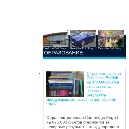
Read the Full Story
Read the Full Story
Read the Full Story
ОБРАЗОВАНИЕ
Ofqual оштрафовал
Cambridge English
на 875 000 фунтов
стерлингов за
неверные
результаты
международных тестов по английскому
языку
Ofqual оштрафовал Cambridge English
на 875 000 фунтов стерлингов за
неверные результаты международных