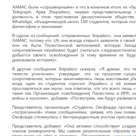
ХАМАС были «соразмерными» и что в конечном итоге их «буд
Telegraph, Арва Эльрайесс, первая представительница 
должность в этом престижном дискуссионном обществе,
WhatsApp, объединяющей около 100 студентов, которые пос
философии и экономики.
В одном из сообщений, отправленных Элрайесс, она заявил
ХАМАС, потому что: (А) они всегда открыто заявляли о свое
они не были Палестинской автономией, которую Запа
сопротивления неизбежно будет считаться «террористическ
добьется своего освобождения (к тому времени их будут
доказывала история)».
В другом сообщении Элрайесс сказала: «Я думаю, что тя
тяжести угнетения», утверждая, что «в прошлом сущ
сопротивления, которые заканчивались лишь массовыми уби
когда один из студентов спросил Элрайесс о её комм
прославляться как герои, она ответила, что это всего лишь 
такие как Организация освобождения Палестины и ИРА, и
войны и насилия», добавив: «Посмотрим, как будут развиват
Представитель организации «Студенты Оксфорда против д
«потрясенной» этими сообщениями, заявив, что они появил
Оксфорде столкнулись с беспрецедентным ростом преследов
Представитель добавил: «Она активно способствует создан
членов университета. Мы самым решительным образом о
призываем её уйти в отставку». Представитель
организац