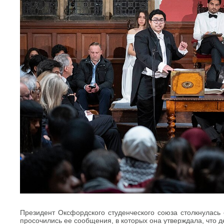
Президент Оксфордского студенческого союза столкнулась с
просочились ее сообщения, в которых она утверждала, что д