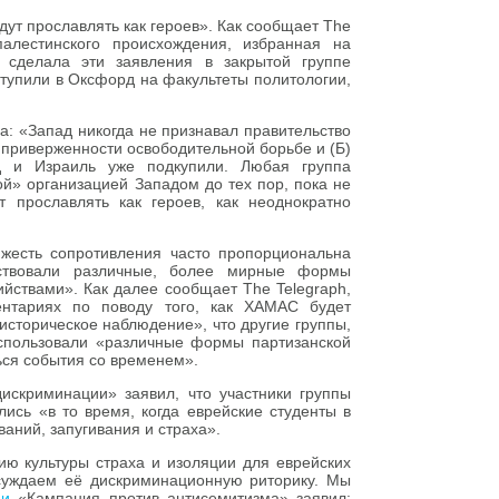
ут прославлять как героев». Как сообщает The
палестинского происхождения, избранная на
 сделала эти заявления в закрытой группе
тупили в Оксфорд на факультеты политологии,
а: «Запад никогда не признавал правительство
й приверженности освободительной борьбе и (Б)
д и Израиль уже подкупили. Любая группа
ой» организацией Западом до тех пор, пока не
 прославлять как героев, как неоднократно
жесть сопротивления часто пропорциональна
ествовали различные, более мирные формы
йствами». Как далее сообщает The Telegraph,
ентариях по поводу того, как ХАМАС будет
«историческое наблюдение», что другие группы,
спользовали «различные формы партизанской
ься события со временем».
искриминации» заявил, что участники группы
ись «в то время, когда еврейские студенты в
аний, запугивания и страха».
ию культуры страха и изоляции для еврейских
суждаем её дискриминационную риторику. Мы
ии
«Кампания против антисемитизма» заявил: