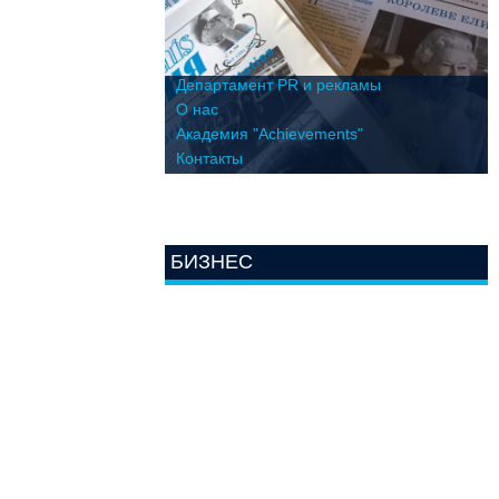
Департамент PR и рекламы
О нас
Академия "Achievements"
Контакты
БИЗНЕС