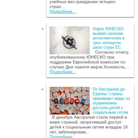
учебных виз гражданам четырех
стран...
Подробнее...
Опрос ЮНЕСКО
выявил наличие
антисемитизма в
трех четвертях
школ стран ЕС
Согласно отчету,
опубликованному ЮНЕСКО при
поддержке Европейской комиссии по
случаю Дня памяти жертв Холокоста,...
Подробнее...
От Австралии до
Европы: страны
принимают меры по
ограничению
доступа детей к
социальным сетям
В декабре Австралия стала первой в
мире страной, запретившей доступ
детей к социальным сетям младше 16
лет, заблокировав...
Подробнее...