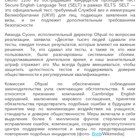
Около 1108 из пострадавших кандидатов проходили тест
Secure English Language Test (SELT) в рамках IELTS. SELT —
это официальный тест, требуемый Службой виз и иммиграции
Великобритании (UKVI) для лиц, подающих заявления на
визы, и он подлежит дополнительным требованиям
безопасности.
Аманда Суонн, исполнительный директор Ofqual по вопросам
реализации, заявила: «Десятки тысяч людей сдавали эти
тесты, ожидая точных результатов, которые влияют на важные
решения. Те, кто сдавал эти тесты, а также те, кто ими
пользовался, были разочарованы системными сбоями,
продолжавшимися длительное время, и наш значительный
штраф отражает это. Мы всегда будем вмешиваться, чтобы
защитить целостность тестов и поддерживать доверие
общественности к регулируемым квалификациям».
Комиссия Ofqual по обеспечению соблюдения
законодательства учла смягчающие обстоятельства. К ним
относятся признание компанией Cambridge English
нарушений, заключение мирового соглашения, принятие
обязательства предотвратить подобные ошибки в будущем и
принятие мер по минимизации воздействия на учащихся,
стандарты и доверие общественности. Меры включали в себя
выделение более 6 миллионов фунтов стерлингов на
исправление ошибок, компенсации, создание круглосуточного
центра поддержки клиентов и меры по предотвращению
повторения подобных инцидентов (фото-
Brett
/Wikimedia).