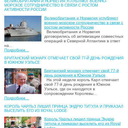
ВЕЛИКОБРИТАНИЯ И НОРВЕГИЯ УГЛУБЛЯЮТ ВОЕННО-
МОРСКОЕ СОТРУДНИЧЕСТВО В СВЯЗИ С РОСТОМ
АКТИВНОСТИ РОССИИ
Великобритания и Норвегия углубляют
военно-морское сотрудничество в связи с
ростом активности России
Великобритания и Норвегия
договорились об активизации совместных
операций в Северной Атлантике в ответ
на...
Подробнее...
БРИТАНСКИЙ МОНАРХ ОТМЕЧАЕТ СВОЙ 77-Й ДЕНЬ РОЖДЕНИЯ
В ЮЖНОМ УЭЛЬСЕ
Британский монарх отмечает свой 77-й
день рождения в Южном Уэльсе
На этой неделе король Карл отмечает
свой 77-й день рождения в Южном
Уэльсе, где он находится в
сопровождении Королевы...
Подробнее...
КОРОЛЬ ЧАРЛЬЗ ЛИШИЛ ПРИНЦА ЭНДРЮ ТИТУЛА И ПРИКАЗАЛ
ВЫСЕЛИТЬ ЕГО ИЗ ROYAL LODGE
Король Чарльз лишил принца Эндрю
титула и приказал выселить его из Royal