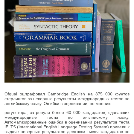
Ofqual оштрафовал Cambridge English на 875 000 фунтов
стерлингов за неверные результаты международных тестов по
английскому языку. Ошибки в оценивании, по мнению
регулятора, затронули более 60 000 кандидатов, сдававших
международные тесты по английскому языку.
Автоматизированные ошибки в оценивании результатов теста
IELTS (International English Language Testing System) привели к
выдаче неверных результатов десяткам тысяч кандидатов по