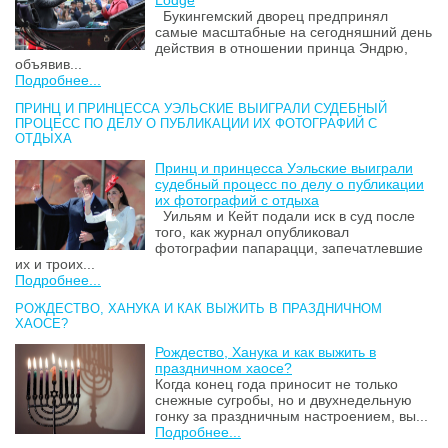
Lodge
Букингемский дворец предпринял
самые масштабные на сегодняшний день
действия в отношении принца Эндрю,
объявив...
Подробнее...
ПРИНЦ И ПРИНЦЕССА УЭЛЬСКИЕ ВЫИГРАЛИ СУДЕБНЫЙ
ПРОЦЕСС ПО ДЕЛУ О ПУБЛИКАЦИИ ИХ ФОТОГРАФИЙ С
ОТДЫХА
Принц и принцесса Уэльские выиграли
судебный процесс по делу о публикации
их фотографий с отдыха
Уильям и Кейт подали иск в суд после
того, как журнал опубликовал
фотографии папарацци, запечатлевшие
их и троих...
Подробнее...
РОЖДЕСТВО, ХАНУКА И КАК ВЫЖИТЬ В ПРАЗДНИЧНОМ
ХАОСЕ?
Рождество, Ханука и как выжить в
праздничном хаосе?
Когда конец года приносит не только
снежные сугробы, но и двухнедельную
гонку за праздничным настроением, вы...
Подробнее...