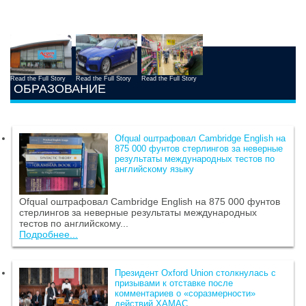
Read the Full Story
Read the Full Story
Read the Full Story
ОБРАЗОВАНИЕ
Ofqual оштрафовал Cambridge English на
875 000 фунтов стерлингов за неверные
результаты международных тестов по
английскому языку
Ofqual оштрафовал Cambridge English на 875 000 фунтов
стерлингов за неверные результаты международных
тестов по английскому...
Подробнее...
Президент Oxford Union столкнулась с
призывами к отставке после
комментариев о «соразмерности»
действий ХАМАС