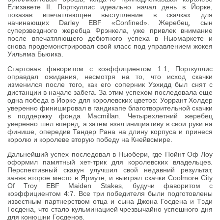
Елизавете II. Порткуллис идеально начал день в Йорке,
показав впечатляющее выступление в скачках для
начинающих Darley EBF «Confined». Жеребец, сын
суперзвездного жеребца Фрэнкела, уже привлек внимание
после впечатляющего дебютного успеха в Ньюмаркете и
снова продемонстрировал свой класс под управлением жокея
Уильяма Бьюика.
Стартовав фаворитом с коэффициентом 1:1, Порткуллис
оправдал ожидания, несмотря на то, что исход скачки
изменился после того, как его соперник Уэхидд был снят с
дистанции в начале забега. За этим успехом последовала еще
одна победа в Йорке для королевских цветов: Уоррант Холдер
уверенно финишировал в гандикапе благотворительной скачки
в поддержку фонда Macmillan. Четырехлетний жеребец
уверенно шел вперед, а затем взял инициативу в свои руки на
финише, опередив Тандер Рана на длину корпуса и принеся
королю и королеве вторую победу на Кнейвсмире.
Дальнейший успех последовал в Ньюбери, где Пойнт Оф Лоу
оформил памятный хет-трик для королевских владельцев.
Перспективный скакун улучшил свой недавний результат,
заняв второе место в Ярмуте, и выиграл скачки Coolmore City
Of Troy EBF Maiden Stakes, будучи фаворитом с
коэффициентом 4:7. Все три победителя были подготовлены
известным партнерством отца и сына Джона Госдена и Тэди
Госдена, что стало кульминацией чрезвычайно успешного дня
для конюшни Госденов.