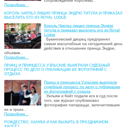
сопровождении Королевы...
Подробнее...
КОРОЛЬ ЧАРЛЬЗ ЛИШИЛ ПРИНЦА ЭНДРЮ ТИТУЛА И ПРИКАЗАЛ
ВЫСЕЛИТЬ ЕГО ИЗ ROYAL LODGE
Король Чарльз лишил принца Эндрю
титула и приказал выселить его из Royal
Lodge
Букингемский дворец предпринял
самые масштабные на сегодняшний день
действия в отношении принца Эндрю,
объявив...
Подробнее...
ПРИНЦ И ПРИНЦЕССА УЭЛЬСКИЕ ВЫИГРАЛИ СУДЕБНЫЙ
ПРОЦЕСС ПО ДЕЛУ О ПУБЛИКАЦИИ ИХ ФОТОГРАФИЙ С
ОТДЫХА
Принц и принцесса Уэльские выиграли
судебный процесс по делу о публикации
их фотографий с отдыха
Уильям и Кейт подали иск в суд после
того, как журнал опубликовал
фотографии папарацци, запечатлевшие
их и троих...
Подробнее...
РОЖДЕСТВО, ХАНУКА И КАК ВЫЖИТЬ В ПРАЗДНИЧНОМ
ХАОСЕ?