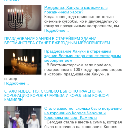
Рождество, Ханука и как выжить в
праздничном хаосе?
Когда конец года приносит не только
снежные сугробы, но и двухнедельную
гонку за праздничным настроением, вы...
Подробнее...
ПРАЗДНОВАНИЕ ХАНУКИ В СТАРЕЙШЕМ ЗДАНИИ
ВЕСТМИНСТЕРА СТАНЕТ ЕЖЕГОДНЫМ МЕРОПРИЯТИЕМ
Празднование Хануки в старейшем
здании Вестминстера станет ежегодным
мероприятием
В Вестминстерском зале приёмов,
построенном в 1097 году, прошло второе
в истории празднование Хануки, а
спикер...
Подробнее...
СТАЛО ИЗВЕСТНО, СКОЛЬКО БЫЛО ПОТРАЧЕНО НА
КОРОНАЦИЮ КОРОЛЯ ЧАРЛЬЗА И КОРОЛЕВЫ-КОНСОРТ
КАМИЛЛЫ
Стало известно, сколько было потрачено
на коронацию Короля Чарльза и
Королевы-консорт Камиллы
Сегодня стала известна сумма, которая
была потрачена на коронацию Короля