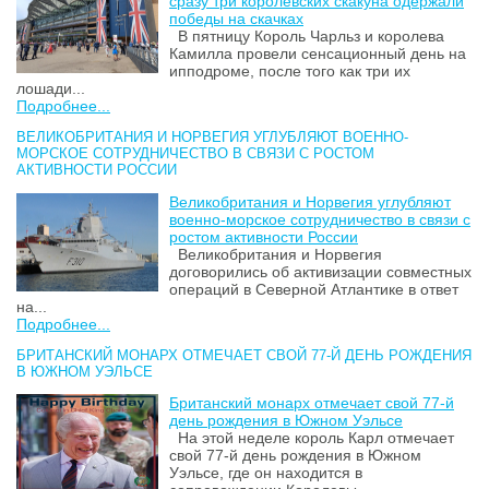
сразу три королевских скакуна одержали
победы на скачках
В пятницу Король Чарльз и королева
Камилла провели сенсационный день на
ипподроме, после того как три их
лошади...
Подробнее...
ВЕЛИКОБРИТАНИЯ И НОРВЕГИЯ УГЛУБЛЯЮТ ВОЕННО-
МОРСКОЕ СОТРУДНИЧЕСТВО В СВЯЗИ С РОСТОМ
АКТИВНОСТИ РОССИИ
Великобритания и Норвегия углубляют
военно-морское сотрудничество в связи с
ростом активности России
Великобритания и Норвегия
договорились об активизации совместных
операций в Северной Атлантике в ответ
на...
Подробнее...
БРИТАНСКИЙ МОНАРХ ОТМЕЧАЕТ СВОЙ 77-Й ДЕНЬ РОЖДЕНИЯ
В ЮЖНОМ УЭЛЬСЕ
Британский монарх отмечает свой 77-й
день рождения в Южном Уэльсе
На этой неделе король Карл отмечает
свой 77-й день рождения в Южном
Уэльсе, где он находится в