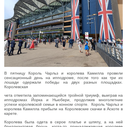
В пятницу Король Чарльз и королева Камилла провели
сенсационный день на ипподроме, после того как три их
лошади одержали победы на двух разных площадках.
Королевская
чета отметила запоминающийся тройной триумф, выиграв на
ипподромах Йорка и Ньюбери, продолжив многолетние
успехи королевской семьи в конном спорте. Король Чарльз и
королева Камилла прибыли на Королевские скачки в Аскоте в
карете.
Королева была одета в серое платье и шляпу, а на ней
бриллиантовая брошь, когда-то принадлежавшая королеве