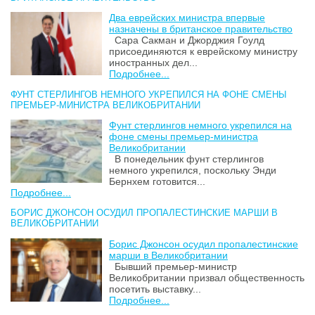
Два еврейских министра впервые
назначены в британское правительство
Сара Сакман и Джорджия Гоулд
присоединяются к еврейскому министру
иностранных дел...
Подробнее...
ФУНТ СТЕРЛИНГОВ НЕМНОГО УКРЕПИЛСЯ НА ФОНЕ СМЕНЫ
ПРЕМЬЕР-МИНИСТРА ВЕЛИКОБРИТАНИИ
Фунт стерлингов немного укрепился на
фоне смены премьер-министра
Великобритании
В понедельник фунт стерлингов
немного укрепился, поскольку Энди
Бернхем готовится...
Подробнее...
БОРИС ДЖОНСОН ОСУДИЛ ПРОПАЛЕСТИНСКИЕ МАРШИ В
ВЕЛИКОБРИТАНИИ
Борис Джонсон осудил пропалестинские
марши в Великобритании
Бывший премьер-министр
Великобритании призвал общественность
посетить выставку...
Подробнее...