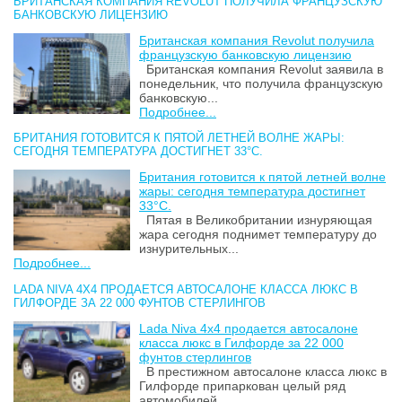
БРИТАНСКАЯ КОМПАНИЯ REVOLUT ПОЛУЧИЛА ФРАНЦУЗСКУЮ
БАНКОВСКУЮ ЛИЦЕНЗИЮ
Британская компания Revolut получила
французскую банковскую лицензию
Британская компания Revolut заявила в
понедельник, что получила французскую
банковскую...
Подробнее...
БРИТАНИЯ ГОТОВИТСЯ К ПЯТОЙ ЛЕТНЕЙ ВОЛНЕ ЖАРЫ:
СЕГОДНЯ ТЕМПЕРАТУРА ДОСТИГНЕТ 33°C.
Британия готовится к пятой летней волне
жары: сегодня температура достигнет
33°C.
Пятая в Великобритании изнуряющая
жара сегодня поднимет температуру до
изнурительных...
Подробнее...
LADA NIVA 4X4 ПРОДАЕТСЯ АВТОСАЛОНЕ КЛАССА ЛЮКС В
ГИЛФОРДЕ ЗА 22 000 ФУНТОВ СТЕРЛИНГОВ
Lada Niva 4x4 продается автосалоне
класса люкс в Гилфорде за 22 000
фунтов стерлингов
В престижном автосалоне класса люкс в
Гилфорде припаркован целый ряд
автомобилей...