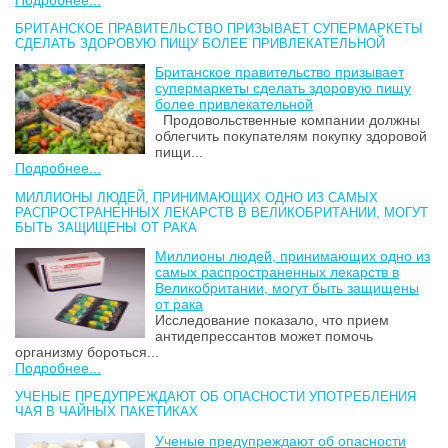
БРИТАНСКОЕ ПРАВИТЕЛЬСТВО ПРИЗЫВАЕТ СУПЕРМАРКЕТЫ
СДЕЛАТЬ ЗДОРОВУЮ ПИЩУ БОЛЕЕ ПРИВЛЕКАТЕЛЬНОЙ
Британское правительство призывает
супермаркеты сделать здоровую пищу
более привлекательной
Продовольственные компании должны
облегчить покупателям покупку здоровой
пищи...
Подробнее...
МИЛЛИОНЫ ЛЮДЕЙ, ПРИНИМАЮЩИХ ОДНО ИЗ САМЫХ
РАСПРОСТРАНЕННЫХ ЛЕКАРСТВ В ВЕЛИКОБРИТАНИИ, МОГУТ
БЫТЬ ЗАЩИЩЕНЫ ОТ РАКА
Миллионы людей, принимающих одно из
самых распространенных лекарств в
Великобритании, могут быть защищены
от рака
Исследование показало, что прием
антидепрессантов может помочь
организму бороться...
Подробнее...
УЧЕНЫЕ ПРЕДУПРЕЖДАЮТ ОБ ОПАСНОСТИ УПОТРЕБЛЕНИЯ
ЧАЯ В ЧАЙНЫХ ПАКЕТИКАХ
Ученые предупреждают об опасности