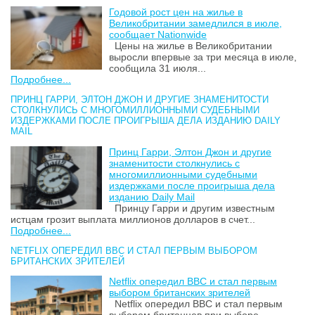
Годовой рост цен на жилье в
Великобритании замедлился в июле,
сообщает Nationwide
Цены на жилье в Великобритании
выросли впервые за три месяца в июле,
сообщила 31 июля...
Подробнее...
ПРИНЦ ГАРРИ, ЭЛТОН ДЖОН И ДРУГИЕ ЗНАМЕНИТОСТИ
СТОЛКНУЛИСЬ С МНОГОМИЛЛИОННЫМИ СУДЕБНЫМИ
ИЗДЕРЖКАМИ ПОСЛЕ ПРОИГРЫША ДЕЛА ИЗДАНИЮ DAILY
MAIL
Принц Гарри, Элтон Джон и другие
знаменитости столкнулись с
многомиллионными судебными
издержками после проигрыша дела
изданию Daily Mail
Принцу Гарри и другим известным
истцам грозит выплата миллионов долларов в счет...
Подробнее...
NETFLIX ОПЕРЕДИЛ BBC И СТАЛ ПЕРВЫМ ВЫБОРОМ
БРИТАНСКИХ ЗРИТЕЛЕЙ
Netflix опередил BBC и стал первым
выбором британских зрителей
Netflix опередил BBC и стал первым