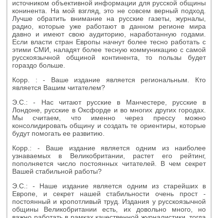
источником объективной информации для русской общины
конинента. На мой взгляд, это не совсем верный подход.
Лучше обратить внимание на русские газеты, журналы,
радио, которые уже работают в данном регионе мира
давно и имеют свою аудиторию, наработанную годами.
Если власти стран Европы начнут более тесно работать с
этими СМИ, наладят более тесную коммуникацию с самой
русскоязычной общиной континента, то пользы будет
гораздо больше.
Корр. : - Ваше издание является региональным. Кто
является Вашим читателем?
Э.С.: - Нас читают русские в Манчестере, русские в
Лондоне, русские в Оксфорде и во многих других городах.
Мы считаем, что именно через прессу можно
консолидировать общину и создать те ориентиры, которые
будут помогать ее развитию.
Корр.: - Ваше издание является одним из наиболее
узнаваемых в Великобритании, растет его рейтинг,
пополняется число постоянных читателей. В чем секрет
Вашей стабильной работы?
Э.С.: - Наше издание является одним из старейших в
Европе, и секрет нашей стабильности очень прост -
постоянный и кропотливый труд. Издания у русскоязычной
общины Великобритании есть, их довольно много, но
важно работать в рамках качественной журналистики, тогда