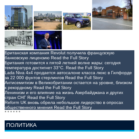
Британская компания Revolut получила французскую
банковскую лицензию
Read the Full Story
Британия готовится к пятой летней волне жары: сегодня
температура достигнет 33°C.
Read the Full Story
Lada Niva 4x4 продается автосалоне класса люкс в Гилфорде
за 22 000 фунтов стерлингов
Read the Full Story
Антисемитизм в Великобритании остается на уровне, близком
к рекордному
Read the Full Story
Ленинизм и его влияние на жизнь Азербайджана и других
стран СНГ
Read the Full Story
Reform UK вновь обрела небольшое лидерство в опросах
общественного мнения
Read the Full Story
*
*
*
*
*
*
ПОЛИТИКА