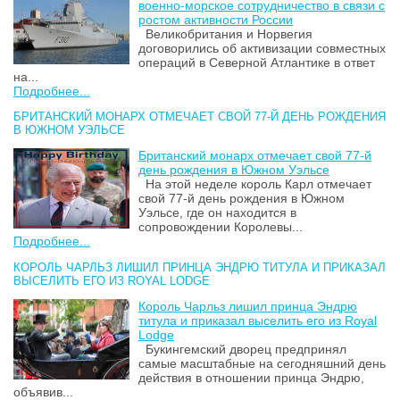
военно-морское сотрудничество в связи с
ростом активности России
Великобритания и Норвегия
договорились об активизации совместных
операций в Северной Атлантике в ответ
на...
Подробнее...
БРИТАНСКИЙ МОНАРХ ОТМЕЧАЕТ СВОЙ 77-Й ДЕНЬ РОЖДЕНИЯ
В ЮЖНОМ УЭЛЬСЕ
Британский монарх отмечает свой 77-й
день рождения в Южном Уэльсе
На этой неделе король Карл отмечает
свой 77-й день рождения в Южном
Уэльсе, где он находится в
сопровождении Королевы...
Подробнее...
КОРОЛЬ ЧАРЛЬЗ ЛИШИЛ ПРИНЦА ЭНДРЮ ТИТУЛА И ПРИКАЗАЛ
ВЫСЕЛИТЬ ЕГО ИЗ ROYAL LODGE
Король Чарльз лишил принца Эндрю
титула и приказал выселить его из Royal
Lodge
Букингемский дворец предпринял
самые масштабные на сегодняшний день
действия в отношении принца Эндрю,
объявив...