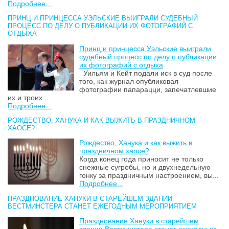
Подробнее...
ПРИНЦ И ПРИНЦЕССА УЭЛЬСКИЕ ВЫИГРАЛИ СУДЕБНЫЙ
ПРОЦЕСС ПО ДЕЛУ О ПУБЛИКАЦИИ ИХ ФОТОГРАФИЙ С
ОТДЫХА
Принц и принцесса Уэльские выиграли
судебный процесс по делу о публикации
их фотографий с отдыха
Уильям и Кейт подали иск в суд после
того, как журнал опубликовал
фотографии папарацци, запечатлевшие
их и троих...
Подробнее...
РОЖДЕСТВО, ХАНУКА И КАК ВЫЖИТЬ В ПРАЗДНИЧНОМ
ХАОСЕ?
Рождество, Ханука и как выжить в
праздничном хаосе?
Когда конец года приносит не только
снежные сугробы, но и двухнедельную
гонку за праздничным настроением, вы...
Подробнее...
ПРАЗДНОВАНИЕ ХАНУКИ В СТАРЕЙШЕМ ЗДАНИИ
ВЕСТМИНСТЕРА СТАНЕТ ЕЖЕГОДНЫМ МЕРОПРИЯТИЕМ
Празднование Хануки в старейшем
здании Вестминстера станет ежегодным