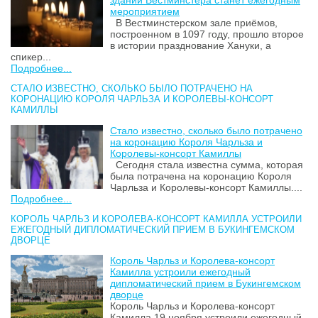
мероприятием
В Вестминстерском зале приёмов,
построенном в 1097 году, прошло второе
в истории празднование Хануки, а
спикер...
Подробнее...
СТАЛО ИЗВЕСТНО, СКОЛЬКО БЫЛО ПОТРАЧЕНО НА
КОРОНАЦИЮ КОРОЛЯ ЧАРЛЬЗА И КОРОЛЕВЫ-КОНСОРТ
КАМИЛЛЫ
Стало известно, сколько было потрачено
на коронацию Короля Чарльза и
Королевы-консорт Камиллы
Сегодня стала известна сумма, которая
была потрачена на коронацию Короля
Чарльза и Королевы-консорт Камиллы....
Подробнее...
КОРОЛЬ ЧАРЛЬЗ И КОРОЛЕВА-КОНСОРТ КАМИЛЛА УСТРОИЛИ
ЕЖЕГОДНЫЙ ДИПЛОМАТИЧЕСКИЙ ПРИЕМ В БУКИНГЕМСКОМ
ДВОРЦЕ
Король Чарльз и Королева-консорт
Камилла устроили ежегодный
дипломатический прием в Букингемском
дворце
Король Чарльз и Королева-консорт
Камилла 19 ноября устроили ежегодный