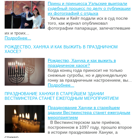
Принц и принцесса Уэльские выиграли
судебный процесс по делу о публикации
их фотографий с отдыха
Уильям и Кейт подали иск в суд после
того, как журнал опубликовал
фотографии папарацци, запечатлевшие
их и троих...
Подробнее...
РОЖДЕСТВО, ХАНУКА И КАК ВЫЖИТЬ В ПРАЗДНИЧНОМ
ХАОСЕ?
Рождество, Ханука и как выжить в
праздничном хаосе?
Когда конец года приносит не только
снежные сугробы, но и двухнедельную
гонку за праздничным настроением, вы...
Подробнее...
ПРАЗДНОВАНИЕ ХАНУКИ В СТАРЕЙШЕМ ЗДАНИИ
ВЕСТМИНСТЕРА СТАНЕТ ЕЖЕГОДНЫМ МЕРОПРИЯТИЕМ
Празднование Хануки в старейшем
здании Вестминстера станет ежегодным
мероприятием
В Вестминстерском зале приёмов,
построенном в 1097 году, прошло второе
в истории празднование Хануки, а
спикер...