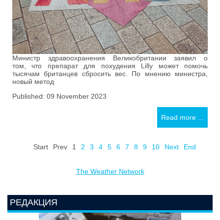
Министр здравоохранения Великобритании заявил о
том, что препарат для похудения Lilly может помочь
тысячам британцев сбросить вес. По мнению министра,
новый метод
Published: 09 November 2023
Read more ...
Start
Prev
1
2
3
4
5
6
7
8
9
10
Next
End
The Weather Network
РЕДАКЦИЯ