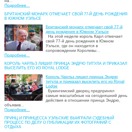
на...
Подробнее...
БРИТАНСКИЙ МОНАРХ ОТМЕЧАЕТ СВОЙ 77-Й ДЕНЬ РОЖДЕНИЯ
В ЮЖНОМ УЭЛЬСЕ
Британский монарх отмечает свой 77-й
день рождения в Южном Уэльсе
На этой неделе король Карл отмечает
свой 77-й день рождения в Южном
Уэльсе, где он находится в
сопровождении Королевы...
Подробнее...
КОРОЛЬ ЧАРЛЬЗ ЛИШИЛ ПРИНЦА ЭНДРЮ ТИТУЛА И ПРИКАЗАЛ
ВЫСЕЛИТЬ ЕГО ИЗ ROYAL LODGE
Король Чарльз лишил принца Эндрю
титула и приказал выселить его из Royal
Lodge
Букингемский дворец предпринял
самые масштабные на сегодняшний день
действия в отношении принца Эндрю,
объявив...
Подробнее...
ПРИНЦ И ПРИНЦЕССА УЭЛЬСКИЕ ВЫИГРАЛИ СУДЕБНЫЙ
ПРОЦЕСС ПО ДЕЛУ О ПУБЛИКАЦИИ ИХ ФОТОГРАФИЙ С
ОТДЫХА