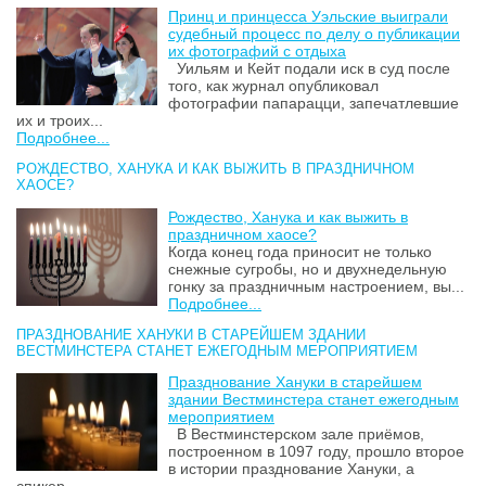
Принц и принцесса Уэльские выиграли
судебный процесс по делу о публикации
их фотографий с отдыха
Уильям и Кейт подали иск в суд после
того, как журнал опубликовал
фотографии папарацци, запечатлевшие
их и троих...
Подробнее...
РОЖДЕСТВО, ХАНУКА И КАК ВЫЖИТЬ В ПРАЗДНИЧНОМ
ХАОСЕ?
Рождество, Ханука и как выжить в
праздничном хаосе?
Когда конец года приносит не только
снежные сугробы, но и двухнедельную
гонку за праздничным настроением, вы...
Подробнее...
ПРАЗДНОВАНИЕ ХАНУКИ В СТАРЕЙШЕМ ЗДАНИИ
ВЕСТМИНСТЕРА СТАНЕТ ЕЖЕГОДНЫМ МЕРОПРИЯТИЕМ
Празднование Хануки в старейшем
здании Вестминстера станет ежегодным
мероприятием
В Вестминстерском зале приёмов,
построенном в 1097 году, прошло второе
в истории празднование Хануки, а