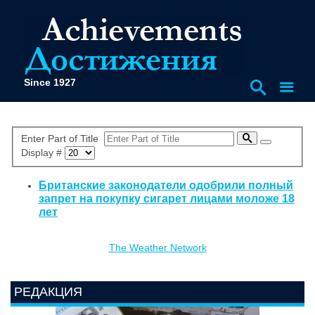
Since 1927
Enter Part of Title
Display #
Британские законодатели одобрили полный
запрет на покупку сигарет лицами моложе 18
лет
The Weather Network
РЕДАКЦИЯ