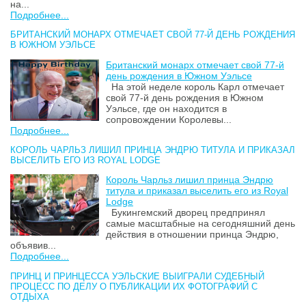
на...
Подробнее...
БРИТАНСКИЙ МОНАРХ ОТМЕЧАЕТ СВОЙ 77-Й ДЕНЬ РОЖДЕНИЯ
В ЮЖНОМ УЭЛЬСЕ
Британский монарх отмечает свой 77-й
день рождения в Южном Уэльсе
На этой неделе король Карл отмечает
свой 77-й день рождения в Южном
Уэльсе, где он находится в
сопровождении Королевы...
Подробнее...
КОРОЛЬ ЧАРЛЬЗ ЛИШИЛ ПРИНЦА ЭНДРЮ ТИТУЛА И ПРИКАЗАЛ
ВЫСЕЛИТЬ ЕГО ИЗ ROYAL LODGE
Король Чарльз лишил принца Эндрю
титула и приказал выселить его из Royal
Lodge
Букингемский дворец предпринял
самые масштабные на сегодняшний день
действия в отношении принца Эндрю,
объявив...
Подробнее...
ПРИНЦ И ПРИНЦЕССА УЭЛЬСКИЕ ВЫИГРАЛИ СУДЕБНЫЙ
ПРОЦЕСС ПО ДЕЛУ О ПУБЛИКАЦИИ ИХ ФОТОГРАФИЙ С
ОТДЫХА