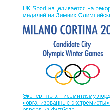
UK Sport нацеливается на реко
медалей на Зимних Олимпийск
Эксперт по антисемитизму лорд
«организованные экстремисты»
евреев из футбола