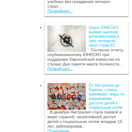
учебных виз гражданам четырех
стран...
Подробнее...
Опрос ЮНЕСКО
выявил наличие
антисемитизма в
трех четвертях
школ стран ЕС
Согласно отчету,
опубликованному ЮНЕСКО при
поддержке Европейской комиссии по
случаю Дня памяти жертв Холокоста,...
Подробнее...
От Австралии до
Европы: страны
принимают меры по
ограничению
доступа детей к
социальным сетям
В декабре Австралия стала первой в
мире страной, запретившей доступ
детей к социальным сетям младше 16
лет, заблокировав...
Подробнее...