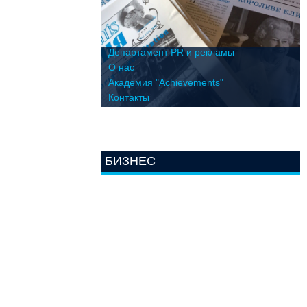
Департамент PR и рекламы
О нас
Академия "Achievements"
Контакты
БИЗНЕС