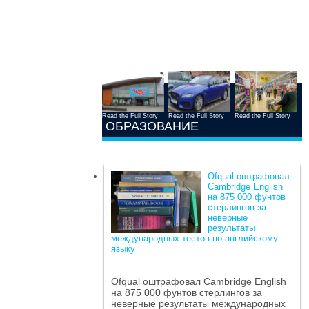
Read the Full Story
Read the Full Story
Read the Full Story
ОБРАЗОВАНИЕ
Ofqual оштрафовал
Cambridge English
на 875 000 фунтов
стерлингов за
неверные
результаты
международных тестов по английскому
языку
Ofqual оштрафовал Cambridge English
на 875 000 фунтов стерлингов за
неверные результаты международных