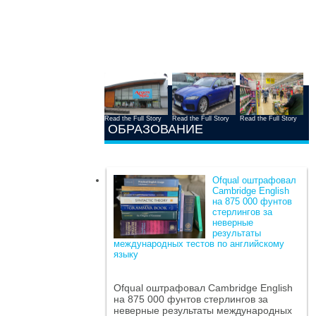
Read the Full Story
Read the Full Story
Read the Full Story
ОБРАЗОВАНИЕ
Ofqual оштрафовал
Cambridge English
на 875 000 фунтов
стерлингов за
неверные
результаты
международных тестов по английскому
языку
Ofqual оштрафовал Cambridge English
на 875 000 фунтов стерлингов за
неверные результаты международных