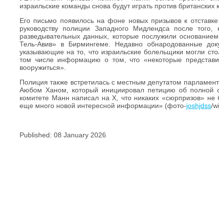
израильские команды снова будут играть против британских
Его письмо появилось на фоне новых призывов к отставке
руководству полиции Западного Мидлендса после того,
разведывательных данных, которые послужили основанием
Тель-Авив» в Бирмингеме. Недавно обнародованные док
указывающие на то, что израильские болельщики могли стол
том числе информацию о том, что «некоторые представ
вооружиться».
Полиция также встретилась с местным депутатом парламент
Аюбом Ханом, который инициировал петицию об полной 
комитете Манн написал на X, что никаких «сюрпризов» не 
еще много новой интересной информации» (фото-
joshjdss
/w
Published: 08 January 2026