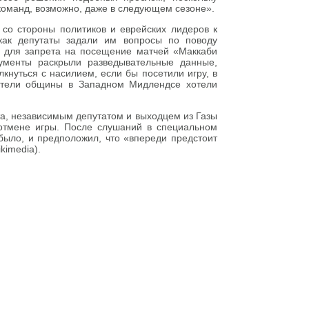
 команд, возможно, даже в следующем сезоне».
 со стороны политиков и еврейских лидеров к
 как депутаты задали им вопросы по поводу
 для запрета на посещение матчей «Маккаби
ументы раскрыли разведывательные данные,
кнуться с насилием, если бы посетили игру, в
ители общины в Западном Мидлендсе хотели
а, независимым депутатом и выходцем из Газы
отмене игры. После слушаний в специальном
было, и предположил, что «впереди предстоит
ikimedia).