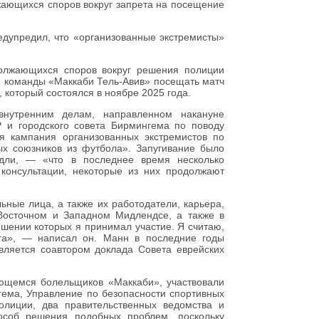
ающихся споров вокруг запрета на посещение
едупредил, что «организованные экстремисты»
олжающихся споров вокруг решения полиции
 команды «Маккаби Тель-Авив» посещать матч
который состоялся в ноябре 2025 года.
внутренним делам, направленном накануне
 и городского совета Бирмингема по поводу
я кампания организованных экстремистов по
х союзников из футбола». Запугивание было
дли, — «что в последнее время несколько
консультации, некоторые из них продолжают
ьные лица, а также их работодатели, карьера,
 Восточном и Западном Мидлендсе, а также в
шении которых я принимал участие. Я считаю,
га», — написал он. Манн в последние годы
ляется соавтором доклада Совета еврейских
ающемся болельщиков «Маккаби», участвовали
нгема, Управление по безопасности спортивных
олиции, два правительственных ведомства и
особ решения подобных проблем, поскольку