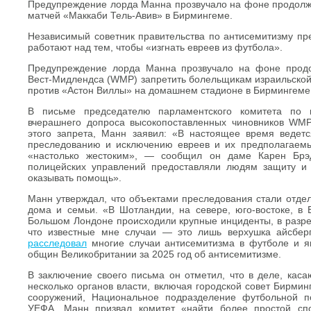
Предупреждение лорда Манна прозвучало на фоне продолж
матчей «Маккаби Тель-Авив» в Бирмингеме.
Независимый советник правительства по антисемитизму пр
работают над тем, чтобы «изгнать евреев из футбола».
Предупреждение лорда Манна прозвучало на фоне прод
Вест-Мидлендса (WMP) запретить болельщикам израильской
против «Астон Виллы» на домашнем стадионе в Бирмингеме, 
В письме председателю парламентского комитета по 
вчерашнего допроса высокопоставленных чиновников WMP
этого запрета, Манн заявил: «В настоящее время ведетс
преследованию и исключению евреев и их предполагаемы
«настолько жестоким», — сообщил он даме Карен Брэ
полицейских управлений предоставляли людям защиту и 
оказывать помощь».
Манн утверждал, что объектами преследования стали отдел
дома и семьи. «В Шотландии, на севере, юго-востоке, в
Большом Лондоне происходили крупные инциденты, в разре
что известные мне случаи — это лишь верхушка айсбер
расследовал
многие случаи антисемитизма в футболе и яв
общин Великобритании за 2025 год об антисемитизме.
В заключение своего письма он отметил, что в деле, кас
несколько органов власти, включая городской совет Бирми
сооружений, Национальное подразделение футбольной п
УЕФА. Манн призвал комитет «найти более простой сп