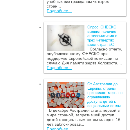
учебных виз гражданам четырех
стран...
Подробнее...
Опрос ЮНЕСКО
выявил наличие
антисемитизма в
трех четвертях
школ стран ЕС
Согласно отчету,
опубликованному ЮНЕСКО при
поддержке Европейской комиссии по
случаю Дня памяти жертв Холокоста,...
Подробнее...
От Австралии до
Европы: страны
принимают меры по
ограничению
доступа детей к
социальным сетям
В декабре Австралия стала первой в
мире страной, запретившей доступ
детей к социальным сетям младше 16
лет, заблокировав...
Подробнее...