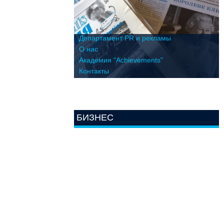
Департамент PR и рекламы
О нас
Академия "Achievements"
Контакты
БИЗНЕС