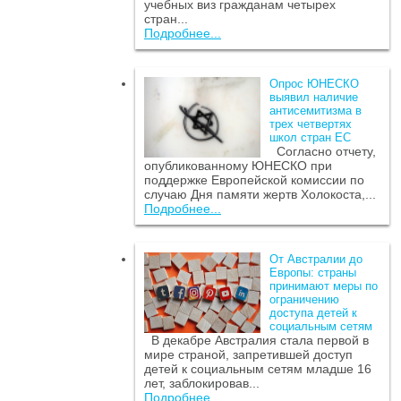
учебных виз гражданам четырех
стран...
Подробнее...
Опрос ЮНЕСКО
выявил наличие
антисемитизма в
трех четвертях
школ стран ЕС
Согласно отчету,
опубликованному ЮНЕСКО при
поддержке Европейской комиссии по
случаю Дня памяти жертв Холокоста,...
Подробнее...
От Австралии до
Европы: страны
принимают меры по
ограничению
доступа детей к
социальным сетям
В декабре Австралия стала первой в
мире страной, запретившей доступ
детей к социальным сетям младше 16
лет, заблокировав...
Подробнее...