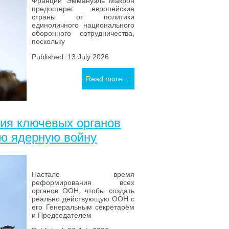
Франции Эммануэль Макрон
предостерег европейские
страны от политики
единоличного национального
оборонного сотрудничества,
поскольку
Published: 13 July 2026
Read more ...
ния ключевых органов
ю ядерную войну
Настало время
реформирования всех
органов ООН, чтобы создать
реально действующую ООН с
его Генеральным секретарём
и Председателем