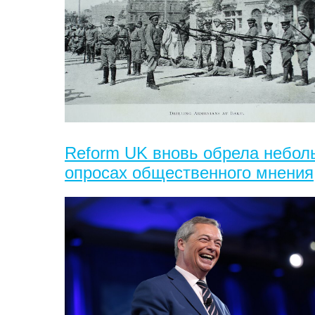
Reform UK вновь обрела небол
опросах общественного мнения