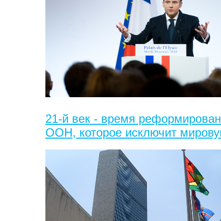
21-й век - время реформирова
ООН, которое исключит мирову