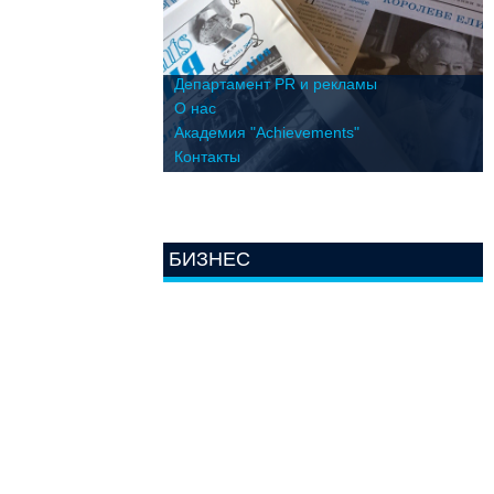
Департамент PR и рекламы
О нас
Академия "Achievements"
Контакты
БИЗНЕС