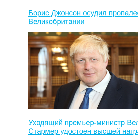
Борис Джонсон осудил пропале
Великобритании
Уходящий премьер-министр Ве
Стармер удостоен высшей наг