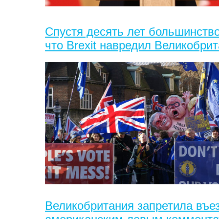
Спустя десять лет большинство
что Brexit навредил Великобри
Великобритания запретила въез