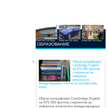
Read the Full Story
Read the Full Story
Read the Full Story
ОБРАЗОВАНИЕ
Ofqual оштрафовал
Cambridge English
на 875 000 фунтов
стерлингов за
неверные
результаты
международных тестов по английскому
языку
Ofqual оштрафовал Cambridge English
на 875 000 фунтов стерлингов за
неверные результаты международных