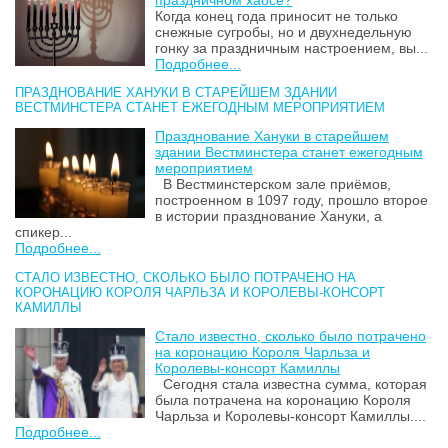
Когда конец года приносит не только
снежные сугробы, но и двухнедельную
гонку за праздничным настроением, вы...
Подробнее...
ПРАЗДНОВАНИЕ ХАНУКИ В СТАРЕЙШЕМ ЗДАНИИ
ВЕСТМИНСТЕРА СТАНЕТ ЕЖЕГОДНЫМ МЕРОПРИЯТИЕМ
Празднование Хануки в старейшем
здании Вестминстера станет ежегодным
мероприятием
В Вестминстерском зале приёмов,
построенном в 1097 году, прошло второе
в истории празднование Хануки, а
спикер...
Подробнее...
СТАЛО ИЗВЕСТНО, СКОЛЬКО БЫЛО ПОТРАЧЕНО НА
КОРОНАЦИЮ КОРОЛЯ ЧАРЛЬЗА И КОРОЛЕВЫ-КОНСОРТ
КАМИЛЛЫ
Стало известно, сколько было потрачено
на коронацию Короля Чарльза и
Королевы-консорт Камиллы
Сегодня стала известна сумма, которая
была потрачена на коронацию Короля
Чарльза и Королевы-консорт Камиллы....
Подробнее...