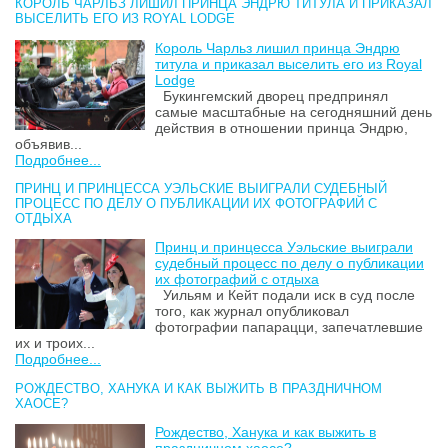
КОРОЛЬ ЧАРЛЬЗ ЛИШИЛ ПРИНЦА ЭНДРЮ ТИТУЛА И ПРИКАЗАЛ
ВЫСЕЛИТЬ ЕГО ИЗ ROYAL LODGE
Король Чарльз лишил принца Эндрю
титула и приказал выселить его из Royal
Lodge
Букингемский дворец предпринял
самые масштабные на сегодняшний день
действия в отношении принца Эндрю,
объявив...
Подробнее...
ПРИНЦ И ПРИНЦЕССА УЭЛЬСКИЕ ВЫИГРАЛИ СУДЕБНЫЙ
ПРОЦЕСС ПО ДЕЛУ О ПУБЛИКАЦИИ ИХ ФОТОГРАФИЙ С
ОТДЫХА
Принц и принцесса Уэльские выиграли
судебный процесс по делу о публикации
их фотографий с отдыха
Уильям и Кейт подали иск в суд после
того, как журнал опубликовал
фотографии папарацци, запечатлевшие
их и троих...
Подробнее...
РОЖДЕСТВО, ХАНУКА И КАК ВЫЖИТЬ В ПРАЗДНИЧНОМ
ХАОСЕ?
Рождество, Ханука и как выжить в
праздничном хаосе?