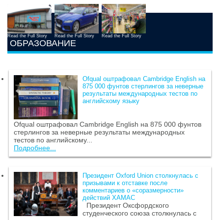
Read the Full Story
Read the Full Story
Read the Full Story
ОБРАЗОВАНИЕ
Ofqual оштрафовал Cambridge English на
875 000 фунтов стерлингов за неверные
результаты международных тестов по
английскому языку
Ofqual оштрафовал Cambridge English на 875 000 фунтов
стерлингов за неверные результаты международных
тестов по английскому...
Подробнее...
Президент Oxford Union столкнулась с
призывами к отставке после
комментариев о «соразмерности»
действий ХАМАС
Президент Оксфордского
студенческого союза столкнулась с