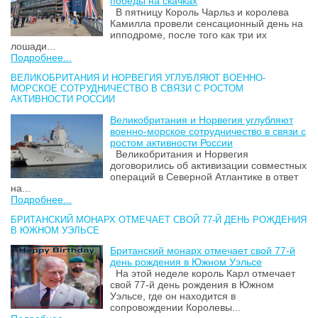
победы на скачках
В пятницу Король Чарльз и королева
Камилла провели сенсационный день на
ипподроме, после того как три их
лошади...
Подробнее...
ВЕЛИКОБРИТАНИЯ И НОРВЕГИЯ УГЛУБЛЯЮТ ВОЕННО-
МОРСКОЕ СОТРУДНИЧЕСТВО В СВЯЗИ С РОСТОМ
АКТИВНОСТИ РОССИИ
Великобритания и Норвегия углубляют
военно-морское сотрудничество в связи с
ростом активности России
Великобритания и Норвегия
договорились об активизации совместных
операций в Северной Атлантике в ответ
на...
Подробнее...
БРИТАНСКИЙ МОНАРХ ОТМЕЧАЕТ СВОЙ 77-Й ДЕНЬ РОЖДЕНИЯ
В ЮЖНОМ УЭЛЬСЕ
Британский монарх отмечает свой 77-й
день рождения в Южном Уэльсе
На этой неделе король Карл отмечает
свой 77-й день рождения в Южном
Уэльсе, где он находится в
сопровождении Королевы...