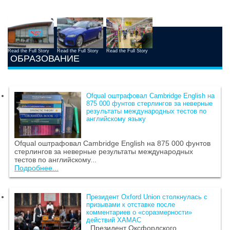
Read the Full Story
Read the Full Story
Read the Full Story
ОБРАЗОВАНИЕ
Ofqual оштрафовал Cambridge English на
875 000 фунтов стерлингов за неверные
результаты международных тестов по
английскому языку
Ofqual оштрафовал Cambridge English на 875 000 фунтов
стерлингов за неверные результаты международных
тестов по английскому...
Подробнее...
Президент Oxford Union столкнулась с
призывами к отставке после
комментариев о «соразмерности»
действий ХАМАС
Президент Оксфордского