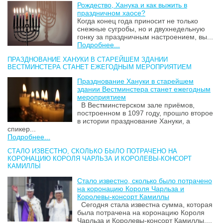
Рождество, Ханука и как выжить в
праздничном хаосе?
Когда конец года приносит не только
снежные сугробы, но и двухнедельную
гонку за праздничным настроением, вы...
Подробнее...
ПРАЗДНОВАНИЕ ХАНУКИ В СТАРЕЙШЕМ ЗДАНИИ
ВЕСТМИНСТЕРА СТАНЕТ ЕЖЕГОДНЫМ МЕРОПРИЯТИЕМ
Празднование Хануки в старейшем
здании Вестминстера станет ежегодным
мероприятием
В Вестминстерском зале приёмов,
построенном в 1097 году, прошло второе
в истории празднование Хануки, а
спикер...
Подробнее...
СТАЛО ИЗВЕСТНО, СКОЛЬКО БЫЛО ПОТРАЧЕНО НА
КОРОНАЦИЮ КОРОЛЯ ЧАРЛЬЗА И КОРОЛЕВЫ-КОНСОРТ
КАМИЛЛЫ
Стало известно, сколько было потрачено
на коронацию Короля Чарльза и
Королевы-консорт Камиллы
Сегодня стала известна сумма, которая
была потрачена на коронацию Короля
Чарльза и Королевы-консорт Камиллы....