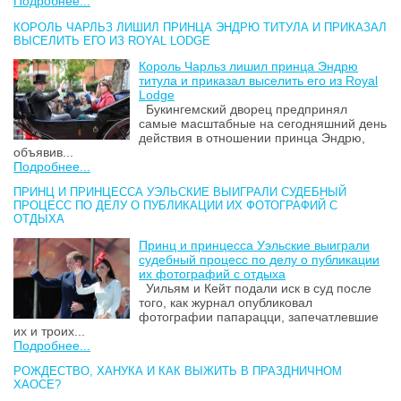
Подробнее...
КОРОЛЬ ЧАРЛЬЗ ЛИШИЛ ПРИНЦА ЭНДРЮ ТИТУЛА И ПРИКАЗАЛ
ВЫСЕЛИТЬ ЕГО ИЗ ROYAL LODGE
Король Чарльз лишил принца Эндрю
титула и приказал выселить его из Royal
Lodge
Букингемский дворец предпринял
самые масштабные на сегодняшний день
действия в отношении принца Эндрю,
объявив...
Подробнее...
ПРИНЦ И ПРИНЦЕССА УЭЛЬСКИЕ ВЫИГРАЛИ СУДЕБНЫЙ
ПРОЦЕСС ПО ДЕЛУ О ПУБЛИКАЦИИ ИХ ФОТОГРАФИЙ С
ОТДЫХА
Принц и принцесса Уэльские выиграли
судебный процесс по делу о публикации
их фотографий с отдыха
Уильям и Кейт подали иск в суд после
того, как журнал опубликовал
фотографии папарацци, запечатлевшие
их и троих...
Подробнее...
РОЖДЕСТВО, ХАНУКА И КАК ВЫЖИТЬ В ПРАЗДНИЧНОМ
ХАОСЕ?