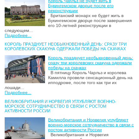
Король Чарльз не будет жить в
Букингемском дворце после его
реконструкции
Британский монарх не будет жить в
Букингемском дворце после завершения
его 10-летней реконструкции в
следующем...
Подробнее...
КОРОЛЬ ПРАЗДНУЕТ НЕОБЫКНОВЕННЫЙ ДЕНЬ: СРАЗУ ТРИ
КОРОЛЕВСКИХ СКАКУНА ОДЕРЖАЛИ ПОБЕДЫ НА СКАЧКАХ
Король празднует необыкновенный день:
сразу три королевских скакуна одержали
победы на скачках
В пятницу Король Чарльз и королева
Камилла провели сенсационный день на
ипподроме, после того как три их
лошади...
Подробнее...
ВЕЛИКОБРИТАНИЯ И НОРВЕГИЯ УГЛУБЛЯЮТ ВОЕННО-
МОРСКОЕ СОТРУДНИЧЕСТВО В СВЯЗИ С РОСТОМ
АКТИВНОСТИ РОССИИ
Великобритания и Норвегия углубляют
военно-морское сотрудничество в связи с
ростом активности России
Великобритания и Норвегия