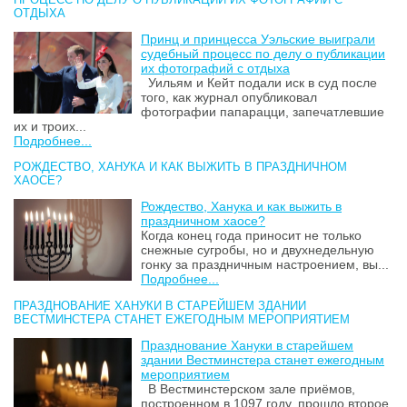
ОТДЫХА
Принц и принцесса Уэльские выиграли
судебный процесс по делу о публикации
их фотографий с отдыха
Уильям и Кейт подали иск в суд после
того, как журнал опубликовал
фотографии папарацци, запечатлевшие
их и троих...
Подробнее...
РОЖДЕСТВО, ХАНУКА И КАК ВЫЖИТЬ В ПРАЗДНИЧНОМ
ХАОСЕ?
Рождество, Ханука и как выжить в
праздничном хаосе?
Когда конец года приносит не только
снежные сугробы, но и двухнедельную
гонку за праздничным настроением, вы...
Подробнее...
ПРАЗДНОВАНИЕ ХАНУКИ В СТАРЕЙШЕМ ЗДАНИИ
ВЕСТМИНСТЕРА СТАНЕТ ЕЖЕГОДНЫМ МЕРОПРИЯТИЕМ
Празднование Хануки в старейшем
здании Вестминстера станет ежегодным
мероприятием
В Вестминстерском зале приёмов,
построенном в 1097 году, прошло второе