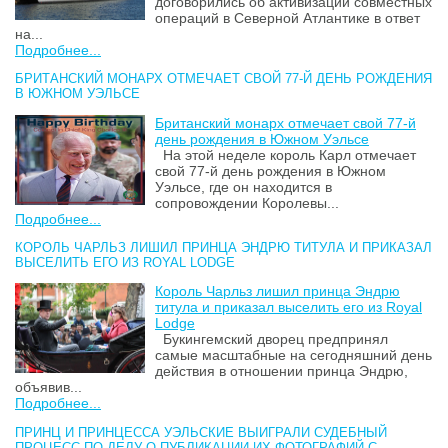
договорились об активизации совместных
операций в Северной Атлантике в ответ
на...
Подробнее...
БРИТАНСКИЙ МОНАРХ ОТМЕЧАЕТ СВОЙ 77-Й ДЕНЬ РОЖДЕНИЯ
В ЮЖНОМ УЭЛЬСЕ
Британский монарх отмечает свой 77-й
день рождения в Южном Уэльсе
На этой неделе король Карл отмечает
свой 77-й день рождения в Южном
Уэльсе, где он находится в
сопровождении Королевы...
Подробнее...
КОРОЛЬ ЧАРЛЬЗ ЛИШИЛ ПРИНЦА ЭНДРЮ ТИТУЛА И ПРИКАЗАЛ
ВЫСЕЛИТЬ ЕГО ИЗ ROYAL LODGE
Король Чарльз лишил принца Эндрю
титула и приказал выселить его из Royal
Lodge
Букингемский дворец предпринял
самые масштабные на сегодняшний день
действия в отношении принца Эндрю,
объявив...
Подробнее...
ПРИНЦ И ПРИНЦЕССА УЭЛЬСКИЕ ВЫИГРАЛИ СУДЕБНЫЙ
ПРОЦЕСС ПО ДЕЛУ О ПУБЛИКАЦИИ ИХ ФОТОГРАФИЙ С