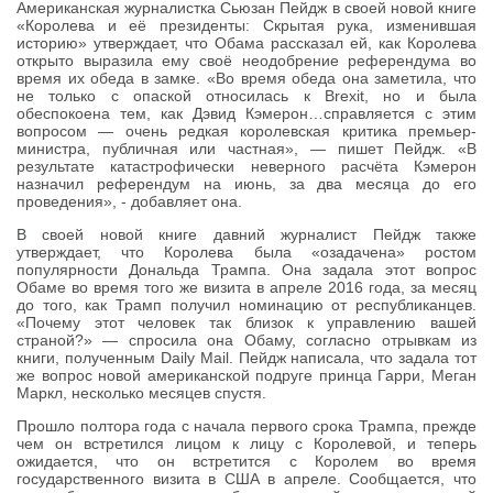
Американская журналистка Сьюзан Пейдж в своей новой книге
«Королева и её президенты: Скрытая рука, изменившая
историю» утверждает, что Обама рассказал ей, как Королева
открыто выразила ему своё неодобрение референдума во
время их обеда в замке. «Во время обеда она заметила, что
не только с опаской относилась к Brexit, но и была
обеспокоена тем, как Дэвид Кэмерон…справляется с этим
вопросом — очень редкая королевская критика премьер-
министра, публичная или частная», — пишет Пейдж. «В
результате катастрофически неверного расчёта Кэмерон
назначил референдум на июнь, за два месяца до его
проведения», - добавляет она.
В своей новой книге давний журналист Пейдж также
утверждает, что Королева была «озадачена» ростом
популярности Дональда Трампа. Она задала этот вопрос
Обаме во время того же визита в апреле 2016 года, за месяц
до того, как Трамп получил номинацию от республиканцев.
«Почему этот человек так близок к управлению вашей
страной?» — спросила она Обаму, согласно отрывкам из
книги, полученным Daily Mail. Пейдж написала, что задала тот
же вопрос новой американской подруге принца Гарри, Меган
Маркл, несколько месяцев спустя.
Прошло полтора года с начала первого срока Трампа, прежде
чем он встретился лицом к лицу с Королевой, и теперь
ожидается, что он встретится с Королем во время
государственного визита в США в апреле. Сообщается, что