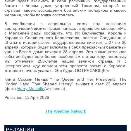
визит будет включать в себя роскошный государственный
банкет в Белом доме, устроенный Трампом, который не
скрывает своего восхищения британским монархом и своего
желания, чтобы поездка состоялась.
В сообщении в социальных сетях под названием
«исторический визит» Трамп написал в прошлом месяце: «Мы
с Меланией рады сообщить, что Их Величества, Король и
Королева Соединенного Королевства, посетят Соединенные
Штаты с историческим государственным визитом с 27 по 30
апреля, который будет включать в себя прекрасный банкетный
ужин в Белом доме вечером 28 апреля. Это знаменательное
событие будет еще более особенным в этом году, поскольку
мы отмечаем 250-летие нашей великой страны. Я с
нетерпением жду возможности провести время с Королем,
которого я очень уважаю. Это будет ПОТРЯСАЮЩЕ!».
Книга Сьюзен Пейдж “The Queen and Her Presidents: The
Hidden Hand That Shaped History” выйдет в свет 23 апреля
(фото-
Harry Metcalfe
/wikimedia).
Published: 13 April 2026
The Weather Network
РЕДАКЦИЯ