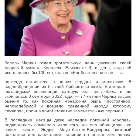
Король Чарльз отдал трогательную дань уважения своей
«дорогой маме», Королеве Елизавете II, в день, когда ей
исполнилось бы 100 лет, сказав: «Бог благословит вас… вы
навсегда останетесь в наших сердцах и молитвах». В
видеообращении из бывшей библиотеки замка Балморал —
шотландской резиденции, которую она так любила и где
скончалась 8 сентября 2022 года, — 77-летний Чарльз высоко
оценил то, как покойная монархиня была «постоянной,
непоколебимой и всецело преданной народу, которому
служила», прожив почти столетие замечательных перемен.
В последние месяцы даже наследие покойной королевы
подвергалось сомнению из-за того, как она обращалась со
своим сыном, Эндрю Маунтбаттен-Виндзором, который
находится под следствием полиции по нескольким делам,