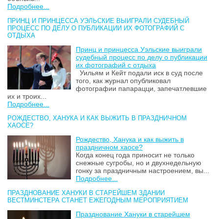
Подробнее...
ПРИНЦ И ПРИНЦЕССА УЭЛЬСКИЕ ВЫИГРАЛИ СУДЕБНЫЙ
ПРОЦЕСС ПО ДЕЛУ О ПУБЛИКАЦИИ ИХ ФОТОГРАФИЙ С
ОТДЫХА
Принц и принцесса Уэльские выиграли
судебный процесс по делу о публикации
их фотографий с отдыха
Уильям и Кейт подали иск в суд после
того, как журнал опубликовал
фотографии папарацци, запечатлевшие
их и троих...
Подробнее...
РОЖДЕСТВО, ХАНУКА И КАК ВЫЖИТЬ В ПРАЗДНИЧНОМ
ХАОСЕ?
Рождество, Ханука и как выжить в
праздничном хаосе?
Когда конец года приносит не только
снежные сугробы, но и двухнедельную
гонку за праздничным настроением, вы...
Подробнее...
ПРАЗДНОВАНИЕ ХАНУКИ В СТАРЕЙШЕМ ЗДАНИИ
ВЕСТМИНСТЕРА СТАНЕТ ЕЖЕГОДНЫМ МЕРОПРИЯТИЕМ
Празднование Хануки в старейшем