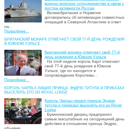
военно-морское сотрудничество в связи с
ростом активности России
Великобритания и Норвегия
договорились об активизации совместных
операций в Северной Атлантике в ответ
на...
Подробнее...
БРИТАНСКИЙ МОНАРХ ОТМЕЧАЕТ СВОЙ 77-Й ДЕНЬ РОЖДЕНИЯ
В ЮЖНОМ УЭЛЬСЕ
Британский монарх отмечает свой 77-й
день рождения в Южном Уэльсе
На этой неделе король Карл отмечает
свой 77-й день рождения в Южном
Уэльсе, где он находится в
сопровождении Королевы...
Подробнее...
КОРОЛЬ ЧАРЛЬЗ ЛИШИЛ ПРИНЦА ЭНДРЮ ТИТУЛА И ПРИКАЗАЛ
ВЫСЕЛИТЬ ЕГО ИЗ ROYAL LODGE
Король Чарльз лишил принца Эндрю
титула и приказал выселить его из Royal
Lodge
Букингемский дворец предпринял
самые масштабные на сегодняшний день
действия в отношении принца Эндрю,
объявив...