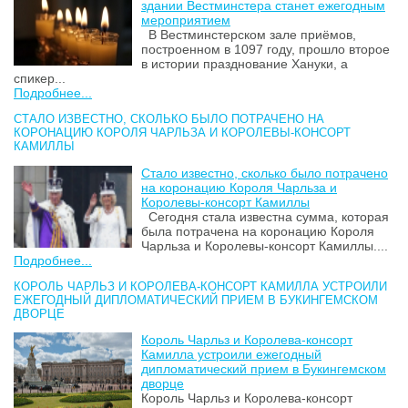
здании Вестминстера станет ежегодным
мероприятием
В Вестминстерском зале приёмов,
построенном в 1097 году, прошло второе
в истории празднование Хануки, а
спикер...
Подробнее...
СТАЛО ИЗВЕСТНО, СКОЛЬКО БЫЛО ПОТРАЧЕНО НА
КОРОНАЦИЮ КОРОЛЯ ЧАРЛЬЗА И КОРОЛЕВЫ-КОНСОРТ
КАМИЛЛЫ
Стало известно, сколько было потрачено
на коронацию Короля Чарльза и
Королевы-консорт Камиллы
Сегодня стала известна сумма, которая
была потрачена на коронацию Короля
Чарльза и Королевы-консорт Камиллы....
Подробнее...
КОРОЛЬ ЧАРЛЬЗ И КОРОЛЕВА-КОНСОРТ КАМИЛЛА УСТРОИЛИ
ЕЖЕГОДНЫЙ ДИПЛОМАТИЧЕСКИЙ ПРИЕМ В БУКИНГЕМСКОМ
ДВОРЦЕ
Король Чарльз и Королева-консорт
Камилла устроили ежегодный
дипломатический прием в Букингемском
дворце
Король Чарльз и Королева-консорт