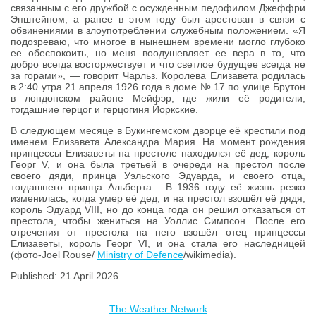
связанным с его дружбой с осужденным педофилом Джеффри
Эпштейном, а ранее в этом году был арестован в связи с
обвинениями в злоупотреблении служебным положением. «Я
подозреваю, что многое в нынешнем времени могло глубоко
ее обеспокоить, но меня воодушевляет ее вера в то, что
добро всегда восторжествует и что светлое будущее всегда не
за горами», — говорит Чарльз. Королева Елизавета родилась
в 2:40 утра 21 апреля 1926 года в доме № 17 по улице Брутон
в лондонском районе Мейфэр, где жили её родители,
тогдашние герцог и герцогиня Йоркские.
В следующем месяце в Букингемском дворце её крестили под
именем Елизавета Александра Мария. На момент рождения
принцессы Елизаветы на престоле находился её дед, король
Георг V, и она была третьей в очереди на престол после
своего дяди, принца Уэльского Эдуарда, и своего отца,
тогдашнего принца Альберта. В 1936 году её жизнь резко
изменилась, когда умер её дед, и на престол взошёл её дядя,
король Эдуард VIII, но до конца года он решил отказаться от
престола, чтобы жениться на Уоллис Симпсон. После его
отречения от престола на него взошёл отец принцессы
Елизаветы, король Георг VI, и она стала его наследницей
(фото-Joel Rouse/
Ministry of Defence
/wikimedia).
Published: 21 April 2026
The Weather Network