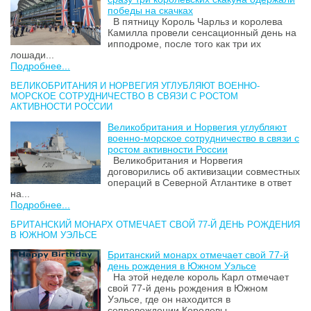
победы на скачках
В пятницу Король Чарльз и королева
Камилла провели сенсационный день на
ипподроме, после того как три их
лошади...
Подробнее...
ВЕЛИКОБРИТАНИЯ И НОРВЕГИЯ УГЛУБЛЯЮТ ВОЕННО-
МОРСКОЕ СОТРУДНИЧЕСТВО В СВЯЗИ С РОСТОМ
АКТИВНОСТИ РОССИИ
Великобритания и Норвегия углубляют
военно-морское сотрудничество в связи с
ростом активности России
Великобритания и Норвегия
договорились об активизации совместных
операций в Северной Атлантике в ответ
на...
Подробнее...
БРИТАНСКИЙ МОНАРХ ОТМЕЧАЕТ СВОЙ 77-Й ДЕНЬ РОЖДЕНИЯ
В ЮЖНОМ УЭЛЬСЕ
Британский монарх отмечает свой 77-й
день рождения в Южном Уэльсе
На этой неделе король Карл отмечает
свой 77-й день рождения в Южном
Уэльсе, где он находится в
сопровождении Королевы...