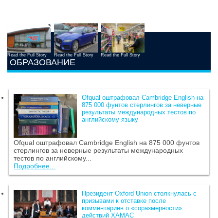
Read the Full Story
Read the Full Story
Read the Full Story
ОБРАЗОВАНИЕ
Ofqual оштрафовал Cambridge English на
875 000 фунтов стерлингов за неверные
результаты международных тестов по
английскому языку
Ofqual оштрафовал Cambridge English на 875 000 фунтов
стерлингов за неверные результаты международных
тестов по английскому...
Подробнее...
Президент Oxford Union столкнулась с
призывами к отставке после
комментариев о «соразмерности»
действий ХАМАС