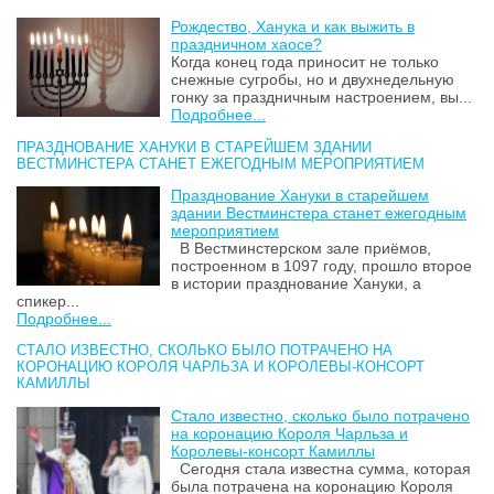
Рождество, Ханука и как выжить в
праздничном хаосе?
Когда конец года приносит не только
снежные сугробы, но и двухнедельную
гонку за праздничным настроением, вы...
Подробнее...
ПРАЗДНОВАНИЕ ХАНУКИ В СТАРЕЙШЕМ ЗДАНИИ
ВЕСТМИНСТЕРА СТАНЕТ ЕЖЕГОДНЫМ МЕРОПРИЯТИЕМ
Празднование Хануки в старейшем
здании Вестминстера станет ежегодным
мероприятием
В Вестминстерском зале приёмов,
построенном в 1097 году, прошло второе
в истории празднование Хануки, а
спикер...
Подробнее...
СТАЛО ИЗВЕСТНО, СКОЛЬКО БЫЛО ПОТРАЧЕНО НА
КОРОНАЦИЮ КОРОЛЯ ЧАРЛЬЗА И КОРОЛЕВЫ-КОНСОРТ
КАМИЛЛЫ
Стало известно, сколько было потрачено
на коронацию Короля Чарльза и
Королевы-консорт Камиллы
Сегодня стала известна сумма, которая
была потрачена на коронацию Короля