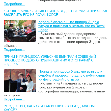
Подробнее...
КОРОЛЬ ЧАРЛЬЗ ЛИШИЛ ПРИНЦА ЭНДРЮ ТИТУЛА И ПРИКАЗАЛ
ВЫСЕЛИТЬ ЕГО ИЗ ROYAL LODGE
Король Чарльз лишил принца Эндрю
титула и приказал выселить его из Royal
Lodge
Букингемский дворец предпринял
самые масштабные на сегодняшний день
действия в отношении принца Эндрю,
объявив...
Подробнее...
ПРИНЦ И ПРИНЦЕССА УЭЛЬСКИЕ ВЫИГРАЛИ СУДЕБНЫЙ
ПРОЦЕСС ПО ДЕЛУ О ПУБЛИКАЦИИ ИХ ФОТОГРАФИЙ С
ОТДЫХА
Принц и принцесса Уэльские выиграли
судебный процесс по делу о публикации
их фотографий с отдыха
Уильям и Кейт подали иск в суд после
того, как журнал опубликовал
фотографии папарацци, запечатлевшие
их и троих...
Подробнее...
РОЖДЕСТВО, ХАНУКА И КАК ВЫЖИТЬ В ПРАЗДНИЧНОМ
ХАОСЕ?