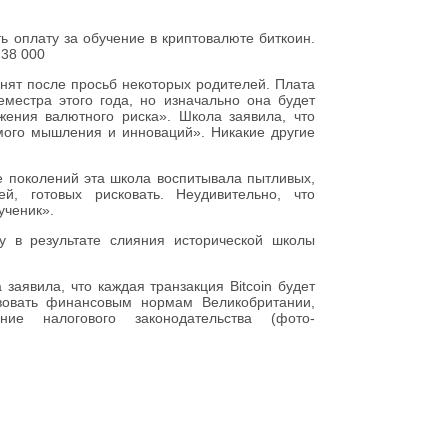
ь оплату за обучение в криптовалюте биткоин.
 38 000
ринят после просьб некоторых родителей. Плата
еместра этого года, но изначально она будет
жения валютного риска». Школа заявила, что
имого мышления и инноваций». Никакие другие
е поколений эта школа воспитывала пытливых,
й, готовых рисковать. Неудивительно, что
ученик».
 в результате слияния исторической школы
 заявила, что каждая транзакция Bitcoin будет
твовать финансовым нормам Великобритании,
е налогового законодательства (фото-