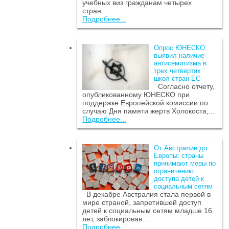
учебных виз гражданам четырех
стран...
Подробнее...
Опрос ЮНЕСКО
выявил наличие
антисемитизма в
трех четвертях
школ стран ЕС
Согласно отчету,
опубликованному ЮНЕСКО при
поддержке Европейской комиссии по
случаю Дня памяти жертв Холокоста,...
Подробнее...
От Австралии до
Европы: страны
принимают меры по
ограничению
доступа детей к
социальным сетям
В декабре Австралия стала первой в
мире страной, запретившей доступ
детей к социальным сетям младше 16
лет, заблокировав...
Подробнее...