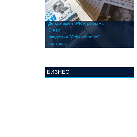
Департамент PR и рекламы
О нас
Академия "Achievements"
Контакты
БИЗНЕС