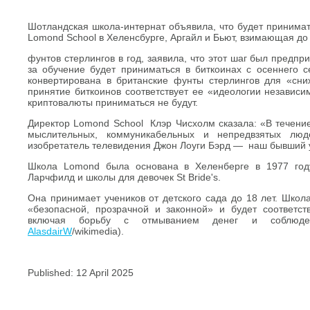
Шотландская школа-интернат объявила, что будет принимат
Lomond School в Хеленсбурге, Аргайл и Бьют, взимающая до
фунтов стерлингов в год, заявила, что этот шаг был предп
за обучение будет приниматься в биткоинах с осеннего с
конвертирована в британские фунты стерлингов для «сни
принятие биткоинов соответствует ее «идеологии независ
криптовалюты приниматься не будут.
Директор Lomond School Клэр Чисхолм сказала: «В течени
мыслительных, коммуникабельных и непредвзятых люде
изобретатель телевидения Джон Лоуги Бэрд — наш бывший 
Школа Lomond была основана в Хеленберге в 1977 году
Ларчфилд и школы для девочек St Bride's.
Она принимает учеников от детского сада до 18 лет. Школа
«безопасной, прозрачной и законной» и будет соответс
включая борьбу с отмыванием денег и соблюдени
AlasdairW
/wikimedia).
Published: 12 April 2025