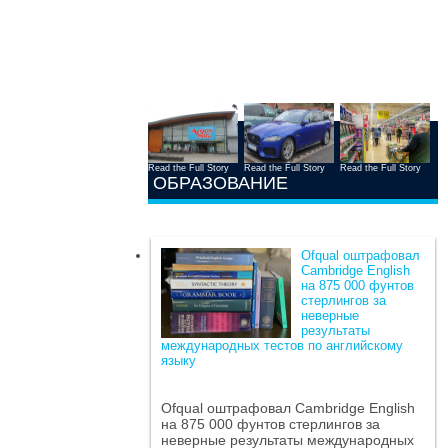
Read the Full Story
Read the Full Story
Read the Full Story
ОБРАЗОВАНИЕ
Ofqual оштрафовал
Cambridge English
на 875 000 фунтов
стерлингов за
неверные
результаты
международных тестов по английскому
языку
Ofqual оштрафовал Cambridge English
на 875 000 фунтов стерлингов за
неверные результаты международных