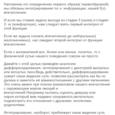
Напомним,что определение первого образа( первообразной)
мы обязаны интегрированию по х- информации, нашей f(x)-
впечатлению.
И если мы ставим задачу выхода из стадии 3 (шока) в стадию
2- ю (комфортную), нам следует взять первый интеграл от
этой функции.
Если же задача снизить впечатления до нейтральных(
малозначимых), нас ожидает второй интеграл от функции
впечатления.
Если с математикой все, более или менее, понятно, то с
физической сутью нашего поведения совсем не просто.
Давайте с этой целью,приведём аналогию
дифференцирования- интегрирования с диоптрией выпуклых
или вогнутых линз.Ведь действительно, дифференцирование
сужает наше видение сути, позволяя рассмотреть как бы из
далека и заметить её взаимоотношения с другими явлениями.
Это очень важно при поиске взаимосвязи нашего впечатления
с окружающим миром эмоций и
впечатлений.Например,пытаясь оценить девушку или
парня,который вам недавно понравился,желательно
подсмотреть его отношения с друзьями, коллегами,
родителями.
Интегрирование, наоборот, приближает наше видение сути,