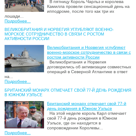
В пятницу Король Чарльз и королева
Камилла провели сенсационный день на
ипподроме, после того как три их
лошади...
Подробнее...
ВЕЛИКОБРИТАНИЯ И НОРВЕГИЯ УГЛУБЛЯЮТ ВОЕННО-
МОРСКОЕ СОТРУДНИЧЕСТВО В СВЯЗИ С РОСТОМ
АКТИВНОСТИ РОССИИ
Великобритания и Норвегия углубляют
военно-морское сотрудничество в связи с
ростом активности России
Великобритания и Норвегия
договорились об активизации совместных
операций в Северной Атлантике в ответ
на...
Подробнее...
БРИТАНСКИЙ МОНАРХ ОТМЕЧАЕТ СВОЙ 77-Й ДЕНЬ РОЖДЕНИЯ
В ЮЖНОМ УЭЛЬСЕ
Британский монарх отмечает свой 77-й
день рождения в Южном Уэльсе
На этой неделе король Карл отмечает
свой 77-й день рождения в Южном
Уэльсе, где он находится в
сопровождении Королевы...
Подробнее...