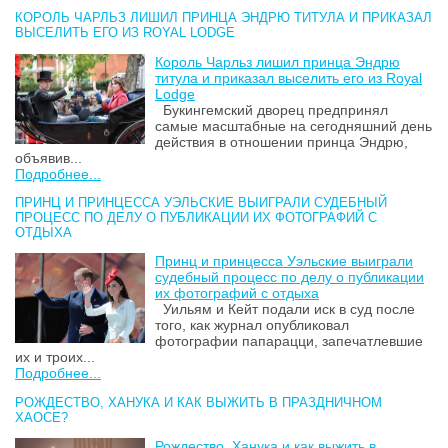
КОРОЛЬ ЧАРЛЬЗ ЛИШИЛ ПРИНЦА ЭНДРЮ ТИТУЛА И ПРИКАЗАЛ
ВЫСЕЛИТЬ ЕГО ИЗ ROYAL LODGE
Король Чарльз лишил принца Эндрю
титула и приказал выселить его из Royal
Lodge
Букингемский дворец предпринял
самые масштабные на сегодняшний день
действия в отношении принца Эндрю,
объявив...
Подробнее...
ПРИНЦ И ПРИНЦЕССА УЭЛЬСКИЕ ВЫИГРАЛИ СУДЕБНЫЙ
ПРОЦЕСС ПО ДЕЛУ О ПУБЛИКАЦИИ ИХ ФОТОГРАФИЙ С
ОТДЫХА
Принц и принцесса Уэльские выиграли
судебный процесс по делу о публикации
их фотографий с отдыха
Уильям и Кейт подали иск в суд после
того, как журнал опубликовал
фотографии папарацци, запечатлевшие
их и троих...
Подробнее...
РОЖДЕСТВО, ХАНУКА И КАК ВЫЖИТЬ В ПРАЗДНИЧНОМ
ХАОСЕ?
Рождество, Ханука и как выжить в