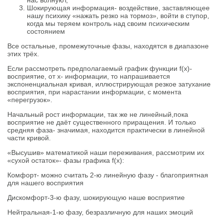
Шокирующая информация- воздействие, заставляющее
нашу психику «нажать резко на тормоз», войти в ступор,
когда мы теряем контроль над своим психическим
состоянием
Все остальные, промежуточные фазы, находятся в диапазоне
этих трёх.
Если рассмотреть предполагаемый график функции f(х)-
восприятие, от х- информации, то напрашивается
экспоненциальная кривая, иллюстрирующая резкое затухание
восприятия, при нарастании информации, с момента
«перегрузок».
Начальный рост информации, так же не линейный,пока
восприятие не даёт существенного приращения. И только
средняя фаза- значимая, находится практически в линейной
части кривой.
«Высушив» математикой наши переживания, рассмотрим их
«сухой остаток»- фазы графика f(x):
Комфорт- можно считать 2-ю линейную фазу - благоприятная
для нашего восприятия
Дискомфорт-3-ю фазу, шокирующую наше восприятие
Нейтральная-1-ю фазу, безразличную для наших эмоций