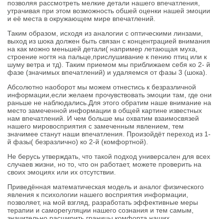
позволяя рассмотреть мелкие детали нашего впечатления,
утрачивая при этом возможность обшей оценки нашей эмоции
и её места в окружающем мире впечатлений.
Таким образом, исходя из аналогии с оптическими линзами,
выход из шока должен быть связан с концентрацией внимания
на как можно меньшей детали( например летающая муха,
строение ногтя на пальце,прислушивание к пению птиц или к
шуму ветра и тд). Таким приемом мы приближаем себя ко 2- й
фазе (значимых впечатлений) и удаляемся от фазы 3 (шока).
Абсолютно наоборот мы можем отнестись к безразличной
информации,если желаем прочувствовать эмоции там, где они
раньше не наблюдались.Для этого обратим наше внимание на
место замеченной информации в общей картине известных
нам впечатлений. И чем больше мы охватим взаимосвязей
нашего мировосприятия с замеченным явлением, тем
значимее станут наши впечатления. Произойдёт переход из 1-
й фазы( безразлично) ко 2-й (комфортной).
Не берусь утверждать, что такой подход универсален для всех
случаев жизни, но то, что он работает, можете проверить на
своих эмоциях или их отсутствии.
Приведённая математическая модель и аналог физического
явления к психологии нашего восприятия информации,
позволяет, на мой взгляд, разработать эффективные меры
терапии и саморегуляции нашего сознания и тем самым,
значительно расширить границы комфорта наших