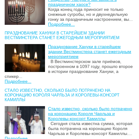
праздничном хаосе?
Когда конец года приносит не только
снежные сугробы, но и двухнедельную
гонку за праздничным настроением, вы...
Подробнее...
ПРАЗДНОВАНИЕ ХАНУКИ В СТАРЕЙШЕМ ЗДАНИИ
ВЕСТМИНСТЕРА СТАНЕТ ЕЖЕГОДНЫМ МЕРОПРИЯТИЕМ
Празднование Хануки в старейшем
здании Вестминстера станет ежегодным
мероприятием
В Вестминстерском зале приёмов,
построенном в 1097 году, прошло второе
в истории празднование Хануки, а
спикер...
Подробнее...
СТАЛО ИЗВЕСТНО, СКОЛЬКО БЫЛО ПОТРАЧЕНО НА
КОРОНАЦИЮ КОРОЛЯ ЧАРЛЬЗА И КОРОЛЕВЫ-КОНСОРТ
КАМИЛЛЫ
Стало известно, сколько было потрачено
на коронацию Короля Чарльза и
Королевы-консорт Камиллы
Сегодня стала известна сумма, которая
была потрачена на коронацию Короля
Чарльза и Королевы-консорт Камиллы....
Подробнее...