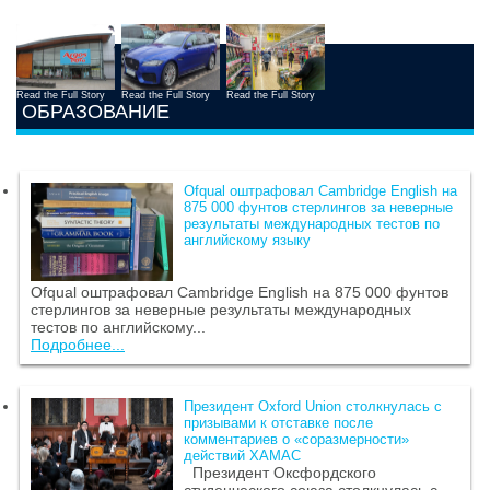
Read the Full Story
Read the Full Story
Read the Full Story
ОБРАЗОВАНИЕ
Ofqual оштрафовал Cambridge English на
875 000 фунтов стерлингов за неверные
результаты международных тестов по
английскому языку
Ofqual оштрафовал Cambridge English на 875 000 фунтов
стерлингов за неверные результаты международных
тестов по английскому...
Подробнее...
Президент Oxford Union столкнулась с
призывами к отставке после
комментариев о «соразмерности»
действий ХАМАС
Президент Оксфордского
студенческого союза столкнулась с