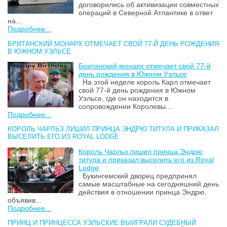
договорились об активизации совместных
операций в Северной Атлантике в ответ
на...
Подробнее...
БРИТАНСКИЙ МОНАРХ ОТМЕЧАЕТ СВОЙ 77-Й ДЕНЬ РОЖДЕНИЯ
В ЮЖНОМ УЭЛЬСЕ
Британский монарх отмечает свой 77-й
день рождения в Южном Уэльсе
На этой неделе король Карл отмечает
свой 77-й день рождения в Южном
Уэльсе, где он находится в
сопровождении Королевы...
Подробнее...
КОРОЛЬ ЧАРЛЬЗ ЛИШИЛ ПРИНЦА ЭНДРЮ ТИТУЛА И ПРИКАЗАЛ
ВЫСЕЛИТЬ ЕГО ИЗ ROYAL LODGE
Король Чарльз лишил принца Эндрю
титула и приказал выселить его из Royal
Lodge
Букингемский дворец предпринял
самые масштабные на сегодняшний день
действия в отношении принца Эндрю,
объявив...
Подробнее...
ПРИНЦ И ПРИНЦЕССА УЭЛЬСКИЕ ВЫИГРАЛИ СУДЕБНЫЙ