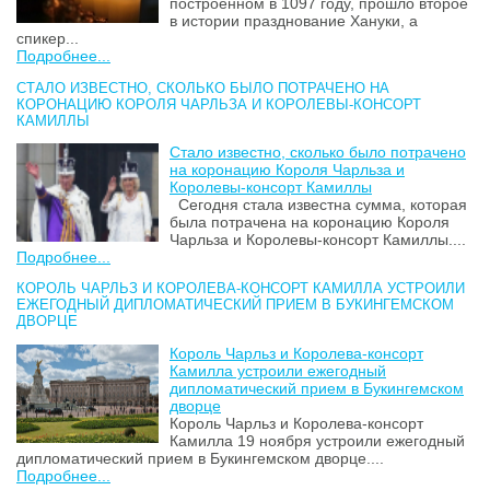
построенном в 1097 году, прошло второе
в истории празднование Хануки, а
спикер...
Подробнее...
СТАЛО ИЗВЕСТНО, СКОЛЬКО БЫЛО ПОТРАЧЕНО НА
КОРОНАЦИЮ КОРОЛЯ ЧАРЛЬЗА И КОРОЛЕВЫ-КОНСОРТ
КАМИЛЛЫ
Стало известно, сколько было потрачено
на коронацию Короля Чарльза и
Королевы-консорт Камиллы
Сегодня стала известна сумма, которая
была потрачена на коронацию Короля
Чарльза и Королевы-консорт Камиллы....
Подробнее...
КОРОЛЬ ЧАРЛЬЗ И КОРОЛЕВА-КОНСОРТ КАМИЛЛА УСТРОИЛИ
ЕЖЕГОДНЫЙ ДИПЛОМАТИЧЕСКИЙ ПРИЕМ В БУКИНГЕМСКОМ
ДВОРЦЕ
Король Чарльз и Королева-консорт
Камилла устроили ежегодный
дипломатический прием в Букингемском
дворце
Король Чарльз и Королева-консорт
Камилла 19 ноября устроили ежегодный
дипломатический прием в Букингемском дворце....
Подробнее...