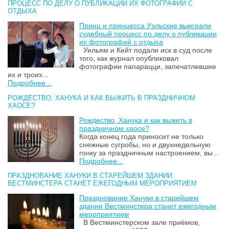
ПРОЦЕСС ПО ДЕЛУ О ПУБЛИКАЦИИ ИХ ФОТОГРАФИЙ С
ОТДЫХА
Принц и принцесса Уэльские выиграли
судебный процесс по делу о публикации
их фотографий с отдыха
Уильям и Кейт подали иск в суд после
того, как журнал опубликовал
фотографии папарацци, запечатлевшие
их и троих...
Подробнее...
РОЖДЕСТВО, ХАНУКА И КАК ВЫЖИТЬ В ПРАЗДНИЧНОМ
ХАОСЕ?
Рождество, Ханука и как выжить в
праздничном хаосе?
Когда конец года приносит не только
снежные сугробы, но и двухнедельную
гонку за праздничным настроением, вы...
Подробнее...
ПРАЗДНОВАНИЕ ХАНУКИ В СТАРЕЙШЕМ ЗДАНИИ
ВЕСТМИНСТЕРА СТАНЕТ ЕЖЕГОДНЫМ МЕРОПРИЯТИЕМ
Празднование Хануки в старейшем
здании Вестминстера станет ежегодным
мероприятием
В Вестминстерском зале приёмов,