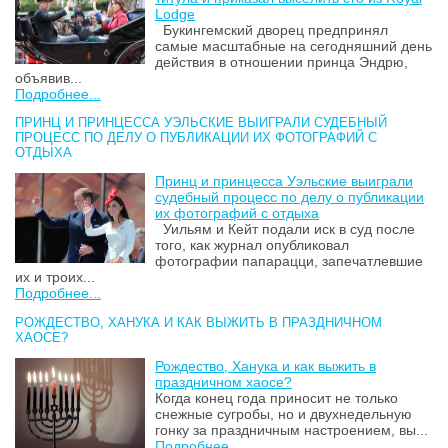
Lodge
Букингемский дворец предпринял
самые масштабные на сегодняшний день
действия в отношении принца Эндрю,
объявив...
Подробнее...
ПРИНЦ И ПРИНЦЕССА УЭЛЬСКИЕ ВЫИГРАЛИ СУДЕБНЫЙ
ПРОЦЕСС ПО ДЕЛУ О ПУБЛИКАЦИИ ИХ ФОТОГРАФИЙ С
ОТДЫХА
Принц и принцесса Уэльские выиграли
судебный процесс по делу о публикации
их фотографий с отдыха
Уильям и Кейт подали иск в суд после
того, как журнал опубликовал
фотографии папарацци, запечатлевшие
их и троих...
Подробнее...
РОЖДЕСТВО, ХАНУКА И КАК ВЫЖИТЬ В ПРАЗДНИЧНОМ
ХАОСЕ?
Рождество, Ханука и как выжить в
праздничном хаосе?
Когда конец года приносит не только
снежные сугробы, но и двухнедельную
гонку за праздничным настроением, вы...
Подробнее...