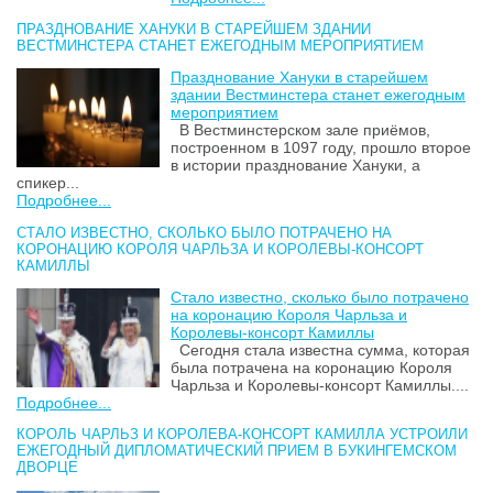
ПРАЗДНОВАНИЕ ХАНУКИ В СТАРЕЙШЕМ ЗДАНИИ
ВЕСТМИНСТЕРА СТАНЕТ ЕЖЕГОДНЫМ МЕРОПРИЯТИЕМ
Празднование Хануки в старейшем
здании Вестминстера станет ежегодным
мероприятием
В Вестминстерском зале приёмов,
построенном в 1097 году, прошло второе
в истории празднование Хануки, а
спикер...
Подробнее...
СТАЛО ИЗВЕСТНО, СКОЛЬКО БЫЛО ПОТРАЧЕНО НА
КОРОНАЦИЮ КОРОЛЯ ЧАРЛЬЗА И КОРОЛЕВЫ-КОНСОРТ
КАМИЛЛЫ
Стало известно, сколько было потрачено
на коронацию Короля Чарльза и
Королевы-консорт Камиллы
Сегодня стала известна сумма, которая
была потрачена на коронацию Короля
Чарльза и Королевы-консорт Камиллы....
Подробнее...
КОРОЛЬ ЧАРЛЬЗ И КОРОЛЕВА-КОНСОРТ КАМИЛЛА УСТРОИЛИ
ЕЖЕГОДНЫЙ ДИПЛОМАТИЧЕСКИЙ ПРИЕМ В БУКИНГЕМСКОМ
ДВОРЦЕ