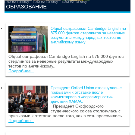
Read the Full Story
Read the Full Story
Read the Full Story
ОБРАЗОВАНИЕ
Ofqual оштрафовал Cambridge English на
875 000 фунтов стерлингов за неверные
результаты международных тестов по
английскому языку
Ofqual оштрафовал Cambridge English на 875 000 фунтов
стерлингов за неверные результаты международных
тестов по английскому...
Подробнее...
Президент Oxford Union столкнулась с
призывами к отставке после
комментариев о «соразмерности»
действий ХАМАС
Президент Оксфордского
студенческого союза столкнулась с
призывами к отставке после того, как в сеть просочились...
Подробнее...