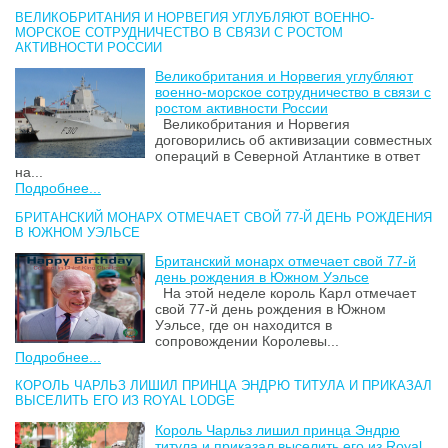
ВЕЛИКОБРИТАНИЯ И НОРВЕГИЯ УГЛУБЛЯЮТ ВОЕННО-
МОРСКОЕ СОТРУДНИЧЕСТВО В СВЯЗИ С РОСТОМ
АКТИВНОСТИ РОССИИ
Великобритания и Норвегия углубляют
военно-морское сотрудничество в связи с
ростом активности России
Великобритания и Норвегия
договорились об активизации совместных
операций в Северной Атлантике в ответ
на...
Подробнее...
БРИТАНСКИЙ МОНАРХ ОТМЕЧАЕТ СВОЙ 77-Й ДЕНЬ РОЖДЕНИЯ
В ЮЖНОМ УЭЛЬСЕ
Британский монарх отмечает свой 77-й
день рождения в Южном Уэльсе
На этой неделе король Карл отмечает
свой 77-й день рождения в Южном
Уэльсе, где он находится в
сопровождении Королевы...
Подробнее...
КОРОЛЬ ЧАРЛЬЗ ЛИШИЛ ПРИНЦА ЭНДРЮ ТИТУЛА И ПРИКАЗАЛ
ВЫСЕЛИТЬ ЕГО ИЗ ROYAL LODGE
Король Чарльз лишил принца Эндрю
титула и приказал выселить его из Royal