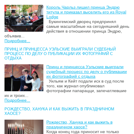
Король Чарльз лишил принца Эндрю
титула и приказал выселить его из Royal
Lodge
Букингемский дворец предпринял
самые масштабные на сегодняшний день
действия в отношении принца Эндрю,
объявив...
Подробнее...
ПРИНЦ И ПРИНЦЕССА УЭЛЬСКИЕ ВЫИГРАЛИ СУДЕБНЫЙ
ПРОЦЕСС ПО ДЕЛУ О ПУБЛИКАЦИИ ИХ ФОТОГРАФИЙ С
ОТДЫХА
Принц и принцесса Уэльские выиграли
судебный процесс по делу о публикации
их фотографий с отдыха
Уильям и Кейт подали иск в суд после
того, как журнал опубликовал
фотографии папарацци, запечатлевшие
их и троих...
Подробнее...
РОЖДЕСТВО, ХАНУКА И КАК ВЫЖИТЬ В ПРАЗДНИЧНОМ
ХАОСЕ?
Рождество, Ханука и как выжить в
праздничном хаосе?
Когда конец года приносит не только