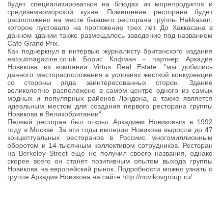
будет специализироваться на блюдах из морепродуктов и
средиземноморской кухне. Помещение ресторана будет
расположено на месте бывшего ресторана группы Hakkasan,
которое пустовало на протяжение трех лет. До Хаккасана в
данном здании также размещалось заведение под названием
Café Grand Prix.
Как подчеркнул в интервью журналисту британского издания
eatoutmagazine.co.uk Борис Кофман - партнер Аркадия
Новикова из компании Virtus Real Estate: "мы добились
данного месторасположения в условиях жесткой конкуренции
со стороны ряда заинтересованных сторон. Здание
великолепно расположено в самом центре одного из самых
модных и популярных районов Лондона, а также является
идеальным местом для создания первого ресторана группы
Новикова в Великобритании".
Первый ресторан был открыт Аркадием Новиковым в 1992
году в Москве. За эти годы империя Новикова выросла до 47
концептуальных ресторанов в Россиис многомиллионным
оборотом и 14-тысячным коллективом сотрудников. Ресторан
на Berkeley Street еще не получил своего названия, однако
скорее всего он станет позитивным опытом выхода группы
Новикова на европейский рынок. Подробности можно узнать о
группе Аркадия Новикова на сайте http://novikovgroup.ru/