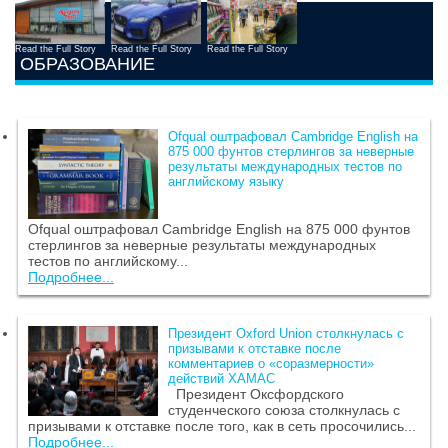
Read the Full Story
Read the Full Story
Read the Full Story
ОБРАЗОВАНИЕ
Ofqual оштрафовал Cambridge English на
875 000 фунтов стерлингов за неверные
результаты международных тестов по
английскому языку
Ofqual оштрафовал Cambridge English на 875 000 фунтов
стерлингов за неверные результаты международных
тестов по английскому...
Подробнее...
Президент Oxford Union столкнулась с
призывами к отставке после
комментариев о «соразмерности»
действий ХАМАС
Президент Оксфордского
студенческого союза столкнулась с
призывами к отставке после того, как в сеть просочились...
Подробнее...