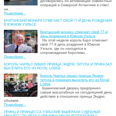
договорились об активизации совместных
операций в Северной Атлантике в ответ
на...
Подробнее...
БРИТАНСКИЙ МОНАРХ ОТМЕЧАЕТ СВОЙ 77-Й ДЕНЬ РОЖДЕНИЯ
В ЮЖНОМ УЭЛЬСЕ
Британский монарх отмечает свой 77-й
день рождения в Южном Уэльсе
На этой неделе король Карл отмечает
свой 77-й день рождения в Южном
Уэльсе, где он находится в
сопровождении Королевы...
Подробнее...
КОРОЛЬ ЧАРЛЬЗ ЛИШИЛ ПРИНЦА ЭНДРЮ ТИТУЛА И ПРИКАЗАЛ
ВЫСЕЛИТЬ ЕГО ИЗ ROYAL LODGE
Король Чарльз лишил принца Эндрю
титула и приказал выселить его из Royal
Lodge
Букингемский дворец предпринял
самые масштабные на сегодняшний день
действия в отношении принца Эндрю,
объявив...
Подробнее...
ПРИНЦ И ПРИНЦЕССА УЭЛЬСКИЕ ВЫИГРАЛИ СУДЕБНЫЙ
ПРОЦЕСС ПО ДЕЛУ О ПУБЛИКАЦИИ ИХ ФОТОГРАФИЙ С