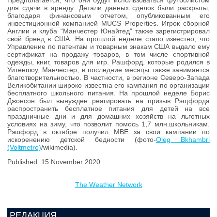
Предполагается, что они будут использоваться футболистом
для сдачи в аренду. Детали данных сделок были раскрыты,
благодаря финансовым отчетом, опубликованным его
инвестиционной компанией MUCS Properties. Игрок сборной
Англии и клуба “Манчестер Юнайтед” также зарегистрировал
свой бренд в США. На прошлой неделе стало известно, что
Управление по патентам и товарным знакам США выдало ему
сертификат на продажу товаров, в том числе спортивной
одежды, книг, товаров для игр. Рашфорд, которые родился в
Уитеншоу, Манчестер, в последние месяцы также занимается
благотворительностью. В частности, в регионе Северо-Запада
Великобитании широко известна его кампания по организации
бесплатного школьного питания. На прошлой неделе Борис
Джонсон был вынужден реагировать на призыв Рэщфорда
распространить бесплатное питания для детей на все
праздничные дни и для домашних хозяйств на льготных
условиях на зиму, что позволит помось 1,7 млн.школьникам.
Рэшфорд в октябре получил MBE за свои кампании по
искоренению детской бедности (фото-
Oleg Bkhambri
(Voltmetro)
/wikimedia).
Published: 15 November 2020
The Weather Network
РЕДАКЦИЯ