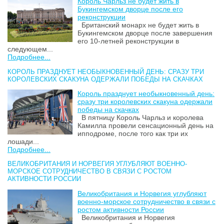
Король Чарльз не будет жить в
Букингемском дворце после его
реконструкции
Британский монарх не будет жить в
Букингемском дворце после завершения
его 10-летней реконструкции в
следующем...
Подробнее...
КОРОЛЬ ПРАЗДНУЕТ НЕОБЫКНОВЕННЫЙ ДЕНЬ: СРАЗУ ТРИ
КОРОЛЕВСКИХ СКАКУНА ОДЕРЖАЛИ ПОБЕДЫ НА СКАЧКАХ
Король празднует необыкновенный день:
сразу три королевских скакуна одержали
победы на скачках
В пятницу Король Чарльз и королева
Камилла провели сенсационный день на
ипподроме, после того как три их
лошади...
Подробнее...
ВЕЛИКОБРИТАНИЯ И НОРВЕГИЯ УГЛУБЛЯЮТ ВОЕННО-
МОРСКОЕ СОТРУДНИЧЕСТВО В СВЯЗИ С РОСТОМ
АКТИВНОСТИ РОССИИ
Великобритания и Норвегия углубляют
военно-морское сотрудничество в связи с
ростом активности России
Великобритания и Норвегия