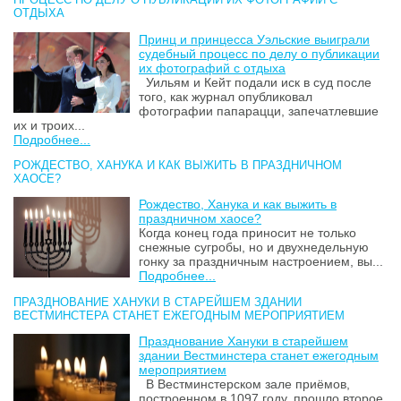
ОТДЫХА
Принц и принцесса Уэльские выиграли
судебный процесс по делу о публикации
их фотографий с отдыха
Уильям и Кейт подали иск в суд после
того, как журнал опубликовал
фотографии папарацци, запечатлевшие
их и троих...
Подробнее...
РОЖДЕСТВО, ХАНУКА И КАК ВЫЖИТЬ В ПРАЗДНИЧНОМ
ХАОСЕ?
Рождество, Ханука и как выжить в
праздничном хаосе?
Когда конец года приносит не только
снежные сугробы, но и двухнедельную
гонку за праздничным настроением, вы...
Подробнее...
ПРАЗДНОВАНИЕ ХАНУКИ В СТАРЕЙШЕМ ЗДАНИИ
ВЕСТМИНСТЕРА СТАНЕТ ЕЖЕГОДНЫМ МЕРОПРИЯТИЕМ
Празднование Хануки в старейшем
здании Вестминстера станет ежегодным
мероприятием
В Вестминстерском зале приёмов,
построенном в 1097 году, прошло второе