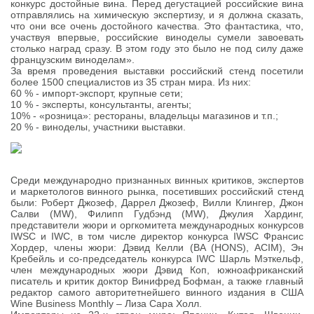
конкурс достойные вина. Перед дегустацией российские вина
отправлялись на химическую экспертизу, и я должна сказать,
что они все очень достойного качества. Это фантастика, что,
участвуя впервые, российские виноделы сумели завоевать
столько наград сразу. В этом году это было не под силу даже
французским виноделам».
За время проведения выставки российский стенд посетили
более 1500 специалистов из 35 стран мира. Из них:
60 % - импорт-экспорт, крупные сети;
10 % - эксперты, консультанты, агенты;
10% - «розница»: рестораны, владельцы магазинов и т.п.;
20 % - виноделы, участники выставки.
Среди международно признанных винных критиков, экспертов
и маркетологов винного рынка, посетивших российский стенд
были: Роберт Джозеф, Даррел Джозеф, Вилли Клингер, Джон
Салви (MW), Филипп Гудбэнд (MW), Джулия Хардинг,
представители жюри и оргкомитета международных конкурсов
IWSC и IWC, в том числе директор конкурса IWSC Франсис
Хордер, члены жюри: Дэвид Келли (BA (HONS), ACIM), Эн
Кребейль и со-председатель конкурса IWC Шарль Мэткельф,
член международных жюри Дэвид Коп, южноафриканский
писатель и критик доктор Винифред Бофман, а также главный
редактор самого авторитетнейшего винного издания в США
Wine Business Monthly – Лиза Сара Холл.