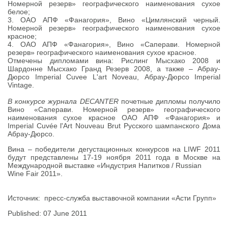
Номерной резерв» географического наименования сухое
белое;
3. ОАО АПФ «Фанагория», Вино «Цимлянский черный.
Номерной резерв» географического наименования сухое
красное;
4. ОАО АПФ «Фанагория», Вино «Саперави. Номерной
резерв» географического наименования сухое красное.
Отмечены дипломами вина: Рислинг Мысхако 2008 и
Шардонне Мысхако Гранд Резерв 2008, а также – Абрау-
Дюрсо Imperial Cuvee L'art Noveau, Абрау-Дюрсо Imperial
Vintage.
В конкурсе журнала DECANTER
почетные дипломы получило
Вино «Саперави. Номерной резерв» географического
наименования сухое красное ОАО АПФ «Фанагория» и
Imperial Cuvée l'Art Nouveau Brut Русского шампанского Дома
Абрау-Дюрсо.
Вина – победители дегустационных конкурсов на LIWF 2011
будут представлены 17-19 ноября 2011 года в Москве на
Международной выставке «Индустрия Напитков / Russian
Wine Fair 2011».
Источник: пресс-служба выставочной компании «Асти Групп»
Published: 07 June 2011