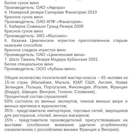
Белое сухое вино
Производитель: ОАО «Аврора»
4. Номерной резерв Саперави Фанагории 2010
Красное сухое вино
Производитель: ОАО АПФ «Фанагория»
5. Каберне Совиньон Гранд Резерв 2008
Красное сухое вино
Производитель: ЗАО «Мысхако»
6. Казачка Цимлянское игристое приготовленное старым
казачьим способом
Красное сладкое игристое вино
Производитель: ОАО «Цимлянские вина»
7. Шато Тамань Резерв Мадера Кубанская 2001
Белое специальное вино
Производитель: ООО «Кубань-вино»
Общее количество посетителей мастер-класса – 65 человек из
15-ти стран (Малайзия, Мальта, ЮАР, США, Англия, Новая
Зеландия, Польша, Португалия, Финляндия, Италия, Франция
(Бордо), Швеция, Венгрия, Гонконг, Словения).
Процентный состав слушателей:
50% состояла из винных экспертов, членов винных жюри и
винных критиков и журналистов;
35% - представители импортеров, торговых сетей, закупщиков
для ресторанов, отелей, винных магазинов;
15% - представители производителей, присутствовавших на
выставке (особенное внимание уделили углубленному
ознакомлению с российскими винами Франция и Венгрия).