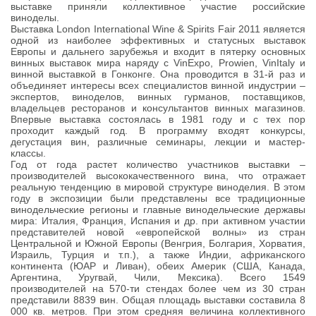
выставке приняли коллективное участие российские
виноделы.
Выставка London International Wine & Spirits Fair 2011 является
одной из наиболее эффективных и статусных выставок
Европы и дальнего зарубежья и входит в пятерку основных
винных выставок мира наряду с VinExpo, Prowien, VinItaly и
винной выставкой в Гонконге. Она проводится в 31-й раз и
объединяет интересы всех специалистов винной индустрии –
экспертов, виноделов, винных гурманов, поставщиков,
владельцев ресторанов и консультантов винных магазинов.
Впервые выставка состоялась в 1981 году и с тех пор
проходит каждый год. В программу входят конкурсы,
дегустация вин, различные семинары, лекции и мастер-
классы.
Год от года растет количество участников выставки –
производителей высококачественного вина, что отражает
реальную тенденцию в мировой структуре виноделия. В этом
году в экспозиции были представлены все традиционные
винодельческие регионы и главные винодельческие державы
мира: Италия, Франция, Испания и др. при активном участии
представителей новой «европейской волны» из стран
Центральной и Южной Европы (Венгрия, Болгария, Хорватия,
Израиль, Турция и т.п.), а также Индии, африканского
континента (ЮАР и Ливан), обеих Америк (США, Канада,
Аргентина, Уругвай, Чили, Мексика). Всего 1549
производителей на 570-ти стендах более чем из 30 стран
представили 8839 вин. Общая площадь выставки составила 8
000 кв. метров. При этом средняя величина коллективного