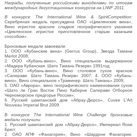
Награды, полученные российскими виноделами по итогам
международных дегустационных конкурсов на LIWF 2011.
В конкурсе The International Wine & SpiritCompetition:
Серебряная медаль присуждена ОАО «Цимлянские вина»,
Вино игристое красное сладкое географического указания
«Цимлянское игристое приготовленное старым казачьим
способом».
Бронзовые медали завоевали:
1. ООО «Кубанские вина» (Gerrus Group), Звезда Тамани
Merlot 2008;
2. ООО «Кубань-вино», Вино специальное выдержанное
«Мадера Кубанская. Шато Тамань Резерв» 1991год;
3. ООО «Кубань-вино», Вино столовое сухое красное
«Саперави. Шато Тамань Резерв» 2007; 4. ООО «Кубань-
вино», Вино специальное «Траминер. Шато Тамань» 2009;
5. ОАО «Аврора», вино географического наименования сухое
«Шато ле Гран Восток Пино Каберне Саперави Отборное
Черноморское предгорье России»;
6. Русский шампанский дом «Абрау-Дюрсо», Cuvee L'Art
Nouveau Imperial Brut 2009.
В конкурсе The International Wine Challenge бронзовые
медали получили:
1. Русский шампанский дом «Абрау-Дюрсо», Империал Rose
Брют;
2. ОАО АПФ «Фанагория», Вино «Шардоне Фанагории.