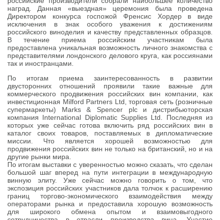
российские производители собрали наибольшее количество
наград. Данная «выездная» церемония была проведена
Директором конкурса госпожой Френсис Хордер в виде
исключения в знак особого уважения к достижениям
российского виноделия и качеству представленных образцов.
В течение приема российским участникам была
предоставлена уникальная возможность личного знакомства с
представителями лондонского делового круга, как россиянами
так и иностранцами.
По итогам приема заинтересованность в развитии
двусторонних отношений проявили такие важные для
коммерческого продвижения российских вин компании, как
инвестиционная Milford Partners Ltd, торговая сеть (розничные
супермаркеты) Marks & Spencer plc и дистрибьюторская
компания International Diplomatic Supplies Ltd. Последняя из
которых уже сейчас готова включить ряд российских вин в
каталог своих товаров, поставляемых в дипломатические
миссии. Что является хорошей возможностью для
продвижения российских вин не только на британский, но и на
другие рынки мира.
По итогам выставки с уверенностью можно сказать, что сделан
большой шаг вперед на пути интеграции в международную
винную элиту. Уже сейчас можно говорить о том, что
экспозиция российских участников дала толчок к расширению
границ торгово-экономического взаимодействия между
операторами рынка и предоставила хорошую возможность
для широкого обмена опытом и взаимовыгодного
сотрудничества в отрасли производства вина. Участие