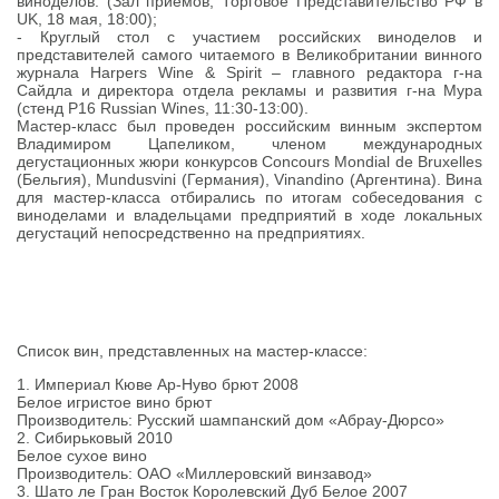
виноделов. (Зал приемов, Торговое Представительство РФ в
UK, 18 мая, 18:00);
- Круглый стол с участием российских виноделов и
представителей самого читаемого в Великобритании винного
журнала Harpers Wine & Spirit – главного редактора г-на
Сайдла и директора отдела рекламы и развития г-на Мура
(стенд P16 Russian Wines, 11:30-13:00).
Мастер-класс был проведен российским винным экспертом
Владимиром Цапеликом, членом международных
дегустационных жюри конкурсов Concours Mondial de Bruxelles
(Бельгия), Mundusvini (Германия), Vinandino (Аргентина). Вина
для мастер-класса отбирались по итогам собеседования с
виноделами и владельцами предприятий в ходе локальных
дегустаций непосредственно на предприятиях.
Список вин, представленных на мастер-классе:
1. Империал Кюве Ар-Нуво брют 2008
Белое игристое вино брют
Производитель: Русский шампанский дом «Абрау-Дюрсо»
2. Сибирьковый 2010
Белое сухое вино
Производитель: ОАО «Миллеровский винзавод»
3. Шато ле Гран Восток Королевский Дуб Белое 2007