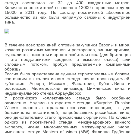
стенда составляла от 32 до 400 квадратных метров.
Количество посетителей возросло с 13000 в прошлом году до
15000 в 2011 году. По составу посетителей абсолютное
большинство из них были напрямую связаны с индустрией
вина.
В течение всех трех дней оптовые закупщики Европы и мира,
хозяева розничных магазинов и ресторанов, винные критики,
журналисты, эксперты и просто любители вина (для британцев
– это представители среднего и высшего класса) шли
сплошным потоком, пробуя предлагаемые компаниями
образцы.
Россия была представлена единым территориальным блоком,
состоящим из коллективного стенда шести производителей:
кубанские: Аврора, Мысхако, Фанагория, Кубань-Вино и
ростовские: Миллеровский винзавод, Цимлянские вина и
индивидуального стенда Абрау-Дюрсо.
У российского коллективного стенда было особенно
оживленно. Надпись на фронтоне стенда: «Surprise. Russian
Wines» полностью отражала основную тенденцию, т.к. для
большинства посетителей, попробовавших российское вино,
оно действительно стало прекрасным сюрпризом. По словам
одного из посетителей стенда, международного винного
эксперта, члена многочисленных международных жюри,
имеющего статус Masters of wines (MW) Филиппа Гудбенда