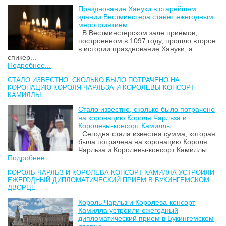
Празднование Хануки в старейшем
здании Вестминстера станет ежегодным
мероприятием
В Вестминстерском зале приёмов,
построенном в 1097 году, прошло второе
в истории празднование Хануки, а
спикер...
Подробнее...
СТАЛО ИЗВЕСТНО, СКОЛЬКО БЫЛО ПОТРАЧЕНО НА
КОРОНАЦИЮ КОРОЛЯ ЧАРЛЬЗА И КОРОЛЕВЫ-КОНСОРТ
КАМИЛЛЫ
Стало известно, сколько было потрачено
на коронацию Короля Чарльза и
Королевы-консорт Камиллы
Сегодня стала известна сумма, которая
была потрачена на коронацию Короля
Чарльза и Королевы-консорт Камиллы....
Подробнее...
КОРОЛЬ ЧАРЛЬЗ И КОРОЛЕВА-КОНСОРТ КАМИЛЛА УСТРОИЛИ
ЕЖЕГОДНЫЙ ДИПЛОМАТИЧЕСКИЙ ПРИЕМ В БУКИНГЕМСКОМ
ДВОРЦЕ
Король Чарльз и Королева-консорт
Камилла устроили ежегодный
дипломатический прием в Букингемском