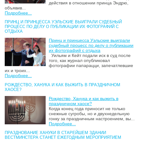
действия в отношении принца Эндрю,
объявив...
Подробнее...
ПРИНЦ И ПРИНЦЕССА УЭЛЬСКИЕ ВЫИГРАЛИ СУДЕБНЫЙ
ПРОЦЕСС ПО ДЕЛУ О ПУБЛИКАЦИИ ИХ ФОТОГРАФИЙ С
ОТДЫХА
Принц и принцесса Уэльские выиграли
судебный процесс по делу о публикации
их фотографий с отдыха
Уильям и Кейт подали иск в суд после
того, как журнал опубликовал
фотографии папарацци, запечатлевшие
их и троих...
Подробнее...
РОЖДЕСТВО, ХАНУКА И КАК ВЫЖИТЬ В ПРАЗДНИЧНОМ
ХАОСЕ?
Рождество, Ханука и как выжить в
праздничном хаосе?
Когда конец года приносит не только
снежные сугробы, но и двухнедельную
гонку за праздничным настроением, вы...
Подробнее...
ПРАЗДНОВАНИЕ ХАНУКИ В СТАРЕЙШЕМ ЗДАНИИ
ВЕСТМИНСТЕРА СТАНЕТ ЕЖЕГОДНЫМ МЕРОПРИЯТИЕМ