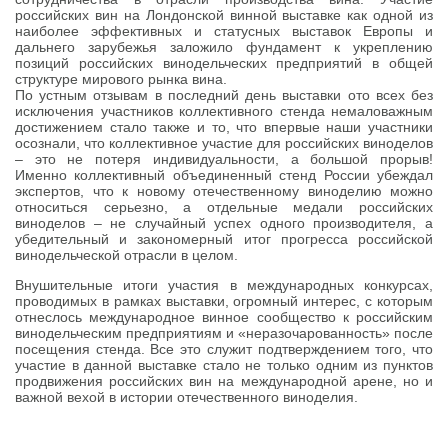
российских вин на Лондонской винной выставке как одной из
наиболее эффективных и статусных выставок Европы и
дальнего зарубежья заложило фундамент к укреплению
позиций российских винодельческих предприятий в общей
структуре мирового рынка вина.
По устным отзывам в последний день выставки ото всех без
исключения участников коллективного стенда немаловажным
достижением стало также и то, что впервые наши участники
осознали, что коллективное участие для российских виноделов
– это не потеря индивидуальности, а большой прорыв!
Именно коллективный объединенный стенд России убеждал
экспертов, что к новому отечественному виноделию можно
относиться серьезно, а отдельные медали российских
виноделов – не случайный успех одного производителя, а
убедительный и закономерный итог прогресса российской
винодельческой отрасли в целом.
Внушительные итоги участия в международных конкурсах,
проводимых в рамках выставки, огромный интерес, с которым
отнеслось международное винное сообщество к российским
винодельческим предприятиям и «неразочарованность» после
посещения стенда. Все это служит подтверждением того, что
участие в данной выставке стало не только одним из пунктов
продвижения российских вин на международной арене, но и
важной вехой в истории отечественного виноделия.