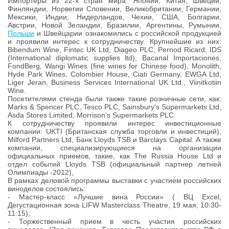
Импортеры из 22-х стран мира: Японии, Китая, Швеции,
Финляндии, Норвегии Словении, Великобритании, Германии,
Мексики, Индии, Нидерландов, Чехии, США, Болгарии,
Австрии, Новой Зеландии, Бразилии, Аргентины, Румынии,
Польши
и Швейцарии ознакомились с российской продукцией
и проявили интерес к сотрудничеству. Крупнейшие из них:
Bibendum Wine, Fintec UK Ltd, Diageo PLC, Pernod Ricard, IDS
(International diplomatic supplies ltd), Bacanal Importaciones,
FondBerg, Wangi Wines (fine wines for Chinese food), Monolith,
Hyde Park Wines, Colombier House, Ciati Germany, EWGA Ltd,
Liger Jeran, Business Services International UK Ltd., Viinitkotiin
Wine.
Посетителями стенда были также такие розничные сети, как:
Marks & Spencer PLC, Tesco PLC, Sainsbury's Supermarkets Ltd,
Asda Stores Limited, Morrison’s Supermarkets PLC.
К сотрудничеству проявили интерес инвестиционные
компании: UKTI (Британская служба торговли и инвестиций),
Milford Partners Ltd, Банк Lloyds TSB и Barclays Capital. А также
компании, специализирующиеся на организации
официальных приемов, такие, как The Russia House Ltd и
отдел событий Lloyds TSB (официальный партнер летней
Олимпиады -2012),
В рамках деловой программы выставки с участием российских
виноделов состоялись:
- Мастер-класс «Лучшие вина России» ( ВЦ Excel,
Дегустационная зона LIFW Masterclass Theatre, 19 мая, 10:30-
11:15);
- Торжественный прием в честь участия российских