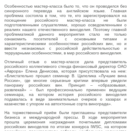
Особенностью мастер-класса было то, что он проводился без
синхронного перевода на английском языке. Главная
проблема состояла в том, что те, кто зарегистрировался на
посещение российского мастер-класса не были
подготовленными слушателями, хорошо осведомленными о
реалиях нашего отечественного виноделия. Поэтому главной
проблематикой данного мероприятия стало не только
ознакомить посетителей с основными типами и
характеристическими особенностями российских вин, но и
ввести незнакомых с российской действительностью и
терруарными особенностями, в мир российского виноделия.
Отличный отзыв о мастер-классе дала представитель
российского коллективного стенда финансовый директор ОАО
«Аврора» Елена Денисова, которая присутствовала на нем:
«Блистательно прошел семинар В. Цапелика «Лучшие вина
России», где многие серьезные критики впервые увидели
панораму российских вин. Принцип – «образовывая,
развлекай» – был профессионально применен ведущим
семинара, на котором история российского виноделия
подавалась в виде занимательных очерков о хазарах и
казачестве с упором на автохтонные сорта винограда».
На торжественный приём были приглашены представители
бизнеса и международной прессы. В ходе мероприятия
прошла церемония награждения почетными дипломами
российских виноделов по итогам конкурса IWSC, на котором