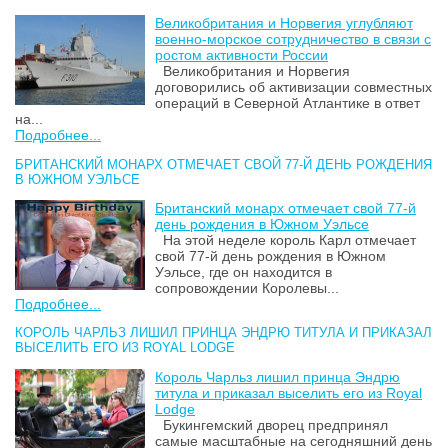
Великобритания и Норвегия углубляют
военно-морское сотрудничество в связи с
ростом активности России
Великобритания и Норвегия
договорились об активизации совместных
операций в Северной Атлантике в ответ
на...
Подробнее...
БРИТАНСКИЙ МОНАРХ ОТМЕЧАЕТ СВОЙ 77-Й ДЕНЬ РОЖДЕНИЯ
В ЮЖНОМ УЭЛЬСЕ
Британский монарх отмечает свой 77-й
день рождения в Южном Уэльсе
На этой неделе король Карл отмечает
свой 77-й день рождения в Южном
Уэльсе, где он находится в
сопровождении Королевы...
Подробнее...
КОРОЛЬ ЧАРЛЬЗ ЛИШИЛ ПРИНЦА ЭНДРЮ ТИТУЛА И ПРИКАЗАЛ
ВЫСЕЛИТЬ ЕГО ИЗ ROYAL LODGE
Король Чарльз лишил принца Эндрю
титула и приказал выселить его из Royal
Lodge
Букингемский дворец предпринял
самые масштабные на сегодняшний день