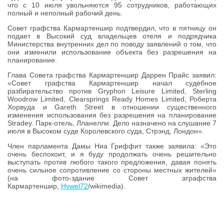
что с 10 июля увольняются 95 сотрудников, работающих
полный и неполный рабочий день.
Совет графства Кармартеншир подтвердил, что в пятницу он
подает в Высокий суд владельцев отеля и подрядчика
Министерства внутренних дел по поводу заявлений о том, что
они изменили использование объекта без разрешения на
планирование.
Глава Совета графства Кармартеншир Даррен Прайс заявил:
«Совет графства Кармартеншир начал судебное
разбирательство против Gryphon Leisure Limited, Sterling
Woodrow Limited, Clearsprings Ready Homes Limited, Роберта
Хорвуда и Gareth Street в отношении существенного
изменения использования без разрешения на планирование
Stradey. Парк-отель, Лланелли. Дело назначено на слушание 7
июля в Высоком суде Королевского суда, Стрэнд, Лондон».
Член парламента Дамы Ниа Гриффит также заявила: «Это
очень беспокоит, и я буду продолжать очень решительно
выступать против любого такого предложения, давая понять
очень сильное сопротивление со стороны местных жителей»
(на фото-здание Совет аграфства
Кармартеншир,
Hywel72
/wikimedia).