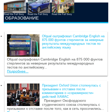
Read the Full Story
Read the Full Story
Read the Full Story
ОБРАЗОВАНИЕ
Ofqual оштрафовал Cambridge English на
875 000 фунтов стерлингов за неверные
результаты международных тестов по
английскому языку
Ofqual оштрафовал Cambridge English на 875 000 фунтов
стерлингов за неверные результаты международных
тестов по английскому...
Подробнее...
Президент Oxford Union столкнулась с
призывами к отставке после
комментариев о «соразмерности»
действий ХАМАС
Президент Оксфордского
студенческого союза столкнулась с
призывами к отставке после того, как в сеть просочились...