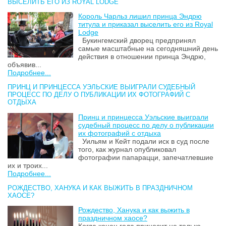
ВЫСЕЛИТЬ ЕГО ИЗ ROYAL LODGE
Король Чарльз лишил принца Эндрю
титула и приказал выселить его из Royal
Lodge
Букингемский дворец предпринял
самые масштабные на сегодняшний день
действия в отношении принца Эндрю,
объявив...
Подробнее...
ПРИНЦ И ПРИНЦЕССА УЭЛЬСКИЕ ВЫИГРАЛИ СУДЕБНЫЙ
ПРОЦЕСС ПО ДЕЛУ О ПУБЛИКАЦИИ ИХ ФОТОГРАФИЙ С
ОТДЫХА
Принц и принцесса Уэльские выиграли
судебный процесс по делу о публикации
их фотографий с отдыха
Уильям и Кейт подали иск в суд после
того, как журнал опубликовал
фотографии папарацци, запечатлевшие
их и троих...
Подробнее...
РОЖДЕСТВО, ХАНУКА И КАК ВЫЖИТЬ В ПРАЗДНИЧНОМ
ХАОСЕ?
Рождество, Ханука и как выжить в
праздничном хаосе?