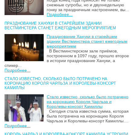
Когда конец года приносит не только
снежные сугробы, но и двухнедельную
гонку за праздничным настроением, вы...
Подробнее...
ПРАЗДНОВАНИЕ ХАНУКИ В СТАРЕЙШЕМ ЗДАНИИ
ВЕСТМИНСТЕРА СТАНЕТ ЕЖЕГОДНЫМ МЕРОПРИЯТИЕМ
Празднование Хануки в старейшем
здании Вестминстера станет ежегодным
мероприятием
В Вестминстерском зале приёмов,
построенном в 1097 году, прошло второе
в истории празднование Хануки, а
спикер...
Подробнее...
СТАЛО ИЗВЕСТНО, СКОЛЬКО БЫЛО ПОТРАЧЕНО НА
КОРОНАЦИЮ КОРОЛЯ ЧАРЛЬЗА И КОРОЛЕВЫ-КОНСОРТ
КАМИЛЛЫ
Стало известно, сколько было потрачено
на коронацию Короля Чарльза и
Королевы-консорт Камиллы
Сегодня стала известна сумма, которая
была потрачена на коронацию Короля
Чарльза и Королевы-консорт Камиллы....
Подробнее...
КОРОЛЬ ЧАРЛЬЗ И КОРОЛЕВА-КОНСОРТ КАМИЛЛА УСТРОИЛИ