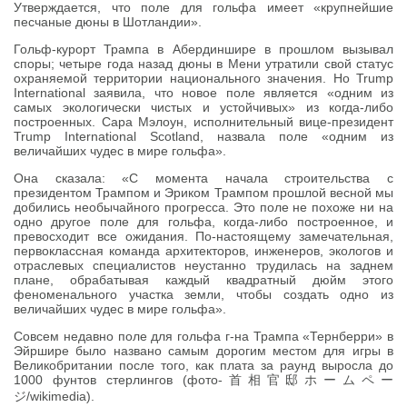
Утверждается, что поле для гольфа имеет «крупнейшие
песчаные дюны в Шотландии».
Гольф-курорт Трампа в Абердиншире в прошлом вызывал
споры; четыре года назад дюны в Мени утратили свой статус
охраняемой территории национального значения. Но Trump
International заявила, что новое поле является «одним из
самых экологически чистых и устойчивых» из когда-либо
построенных. Сара Мэлоун, исполнительный вице-президент
Trump International Scotland, назвала поле «одним из
величайших чудес в мире гольфа».
Она сказала: «С момента начала строительства с
президентом Трампом и Эриком Трампом прошлой весной мы
добились необычайного прогресса. Это поле не похоже ни на
одно другое поле для гольфа, когда-либо построенное, и
превосходит все ожидания. По-настоящему замечательная,
первоклассная команда архитекторов, инженеров, экологов и
отраслевых специалистов неустанно трудилась на заднем
плане, обрабатывая каждый квадратный дюйм этого
феноменального участка земли, чтобы создать одно из
величайших чудес в мире гольфа».
Совсем недавно поле для гольфа г-на Трампа «Тернберри» в
Эйршире было названо самым дорогим местом для игры в
Великобритании после того, как плата за раунд выросла до
1000 фунтов стерлингов (фото-首相官邸ホームペー
ジ/wikimedia).