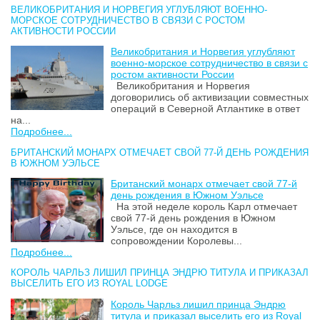
ВЕЛИКОБРИТАНИЯ И НОРВЕГИЯ УГЛУБЛЯЮТ ВОЕННО-
МОРСКОЕ СОТРУДНИЧЕСТВО В СВЯЗИ С РОСТОМ
АКТИВНОСТИ РОССИИ
Великобритания и Норвегия углубляют
военно-морское сотрудничество в связи с
ростом активности России
Великобритания и Норвегия
договорились об активизации совместных
операций в Северной Атлантике в ответ
на...
Подробнее...
БРИТАНСКИЙ МОНАРХ ОТМЕЧАЕТ СВОЙ 77-Й ДЕНЬ РОЖДЕНИЯ
В ЮЖНОМ УЭЛЬСЕ
Британский монарх отмечает свой 77-й
день рождения в Южном Уэльсе
На этой неделе король Карл отмечает
свой 77-й день рождения в Южном
Уэльсе, где он находится в
сопровождении Королевы...
Подробнее...
КОРОЛЬ ЧАРЛЬЗ ЛИШИЛ ПРИНЦА ЭНДРЮ ТИТУЛА И ПРИКАЗАЛ
ВЫСЕЛИТЬ ЕГО ИЗ ROYAL LODGE
Король Чарльз лишил принца Эндрю
титула и приказал выселить его из Royal