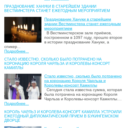
ПРАЗДНОВАНИЕ ХАНУКИ В СТАРЕЙШЕМ ЗДАНИИ
ВЕСТМИНСТЕРА СТАНЕТ ЕЖЕГОДНЫМ МЕРОПРИЯТИЕМ
Празднование Хануки в старейшем
здании Вестминстера станет ежегодным
мероприятием
В Вестминстерском зале приёмов,
построенном в 1097 году, прошло второе
в истории празднование Хануки, а
спикер...
Подробнее...
СТАЛО ИЗВЕСТНО, СКОЛЬКО БЫЛО ПОТРАЧЕНО НА
КОРОНАЦИЮ КОРОЛЯ ЧАРЛЬЗА И КОРОЛЕВЫ-КОНСОРТ
КАМИЛЛЫ
Стало известно, сколько было потрачено
на коронацию Короля Чарльза и
Королевы-консорт Камиллы
Сегодня стала известна сумма, которая
была потрачена на коронацию Короля
Чарльза и Королевы-консорт Камиллы....
Подробнее...
КОРОЛЬ ЧАРЛЬЗ И КОРОЛЕВА-КОНСОРТ КАМИЛЛА УСТРОИЛИ
ЕЖЕГОДНЫЙ ДИПЛОМАТИЧЕСКИЙ ПРИЕМ В БУКИНГЕМСКОМ
ДВОРЦЕ