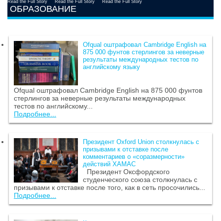
Read the Full Story
Read the Full Story
Read the Full Story
ОБРАЗОВАНИЕ
Ofqual оштрафовал Cambridge English на
875 000 фунтов стерлингов за неверные
результаты международных тестов по
английскому языку
Ofqual оштрафовал Cambridge English на 875 000 фунтов
стерлингов за неверные результаты международных
тестов по английскому...
Подробнее...
Президент Oxford Union столкнулась с
призывами к отставке после
комментариев о «соразмерности»
действий ХАМАС
Президент Оксфордского
студенческого союза столкнулась с
призывами к отставке после того, как в сеть просочились...
Подробнее...