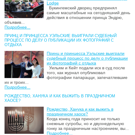
Lodge
Букингемский дворец предпринял
самые масштабные на сегодняшний день
действия в отношении принца Эндрю,
объявив...
Подробнее...
ПРИНЦ И ПРИНЦЕССА УЭЛЬСКИЕ ВЫИГРАЛИ СУДЕБНЫЙ
ПРОЦЕСС ПО ДЕЛУ О ПУБЛИКАЦИИ ИХ ФОТОГРАФИЙ С
ОТДЫХА
Принц и принцесса Уэльские выиграли
судебный процесс по делу о публикации
их фотографий с отдыха
Уильям и Кейт подали иск в суд после
того, как журнал опубликовал
фотографии папарацци, запечатлевшие
их и троих...
Подробнее...
РОЖДЕСТВО, ХАНУКА И КАК ВЫЖИТЬ В ПРАЗДНИЧНОМ
ХАОСЕ?
Рождество, Ханука и как выжить в
праздничном хаосе?
Когда конец года приносит не только
снежные сугробы, но и двухнедельную
гонку за праздничным настроением, вы...
Подробнее...