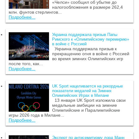
«Челси» сообщил об убытке до
налогообложения в размере 262,4
млн. фунтов стерлингов...
Подробнее...
Украина поддержала призыв Папы
Римского к «Олимпийскому перемирию»
в войне с Россией
Украина поддержала призыв к
прекращению огня в войне с Россией
во время зимних Олимпийских игр
после того, как...
Подробнее...
UK Sport нацеливается на рекордные
показатели медалей на Зимних
Олимпийских Играх в Милане
13 января UK Sport изложила свои
медальные амбиции на зимние
Олимпийские и Паралимпийские
игры 2026 года в Милане...
Подробнее...
Эксперт по антисемитизму лорд Манн