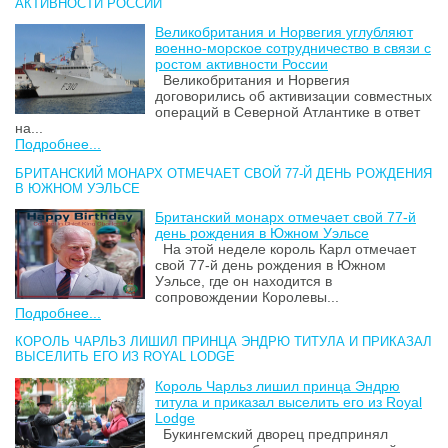
АКТИВНОСТИ РОССИИ
Великобритания и Норвегия углубляют
военно-морское сотрудничество в связи с
ростом активности России
Великобритания и Норвегия
договорились об активизации совместных
операций в Северной Атлантике в ответ
на...
Подробнее...
БРИТАНСКИЙ МОНАРХ ОТМЕЧАЕТ СВОЙ 77-Й ДЕНЬ РОЖДЕНИЯ
В ЮЖНОМ УЭЛЬСЕ
Британский монарх отмечает свой 77-й
день рождения в Южном Уэльсе
На этой неделе король Карл отмечает
свой 77-й день рождения в Южном
Уэльсе, где он находится в
сопровождении Королевы...
Подробнее...
КОРОЛЬ ЧАРЛЬЗ ЛИШИЛ ПРИНЦА ЭНДРЮ ТИТУЛА И ПРИКАЗАЛ
ВЫСЕЛИТЬ ЕГО ИЗ ROYAL LODGE
Король Чарльз лишил принца Эндрю
титула и приказал выселить его из Royal
Lodge
Букингемский дворец предпринял