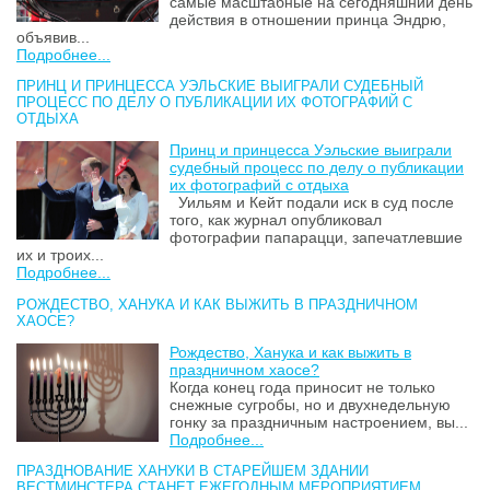
самые масштабные на сегодняшний день
действия в отношении принца Эндрю,
объявив...
Подробнее...
ПРИНЦ И ПРИНЦЕССА УЭЛЬСКИЕ ВЫИГРАЛИ СУДЕБНЫЙ
ПРОЦЕСС ПО ДЕЛУ О ПУБЛИКАЦИИ ИХ ФОТОГРАФИЙ С
ОТДЫХА
Принц и принцесса Уэльские выиграли
судебный процесс по делу о публикации
их фотографий с отдыха
Уильям и Кейт подали иск в суд после
того, как журнал опубликовал
фотографии папарацци, запечатлевшие
их и троих...
Подробнее...
РОЖДЕСТВО, ХАНУКА И КАК ВЫЖИТЬ В ПРАЗДНИЧНОМ
ХАОСЕ?
Рождество, Ханука и как выжить в
праздничном хаосе?
Когда конец года приносит не только
снежные сугробы, но и двухнедельную
гонку за праздничным настроением, вы...
Подробнее...
ПРАЗДНОВАНИЕ ХАНУКИ В СТАРЕЙШЕМ ЗДАНИИ
ВЕСТМИНСТЕРА СТАНЕТ ЕЖЕГОДНЫМ МЕРОПРИЯТИЕМ