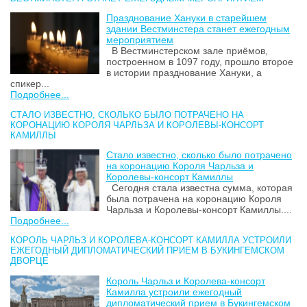
Празднование Хануки в старейшем
здании Вестминстера станет ежегодным
мероприятием
В Вестминстерском зале приёмов,
построенном в 1097 году, прошло второе
в истории празднование Хануки, а
спикер...
Подробнее...
СТАЛО ИЗВЕСТНО, СКОЛЬКО БЫЛО ПОТРАЧЕНО НА
КОРОНАЦИЮ КОРОЛЯ ЧАРЛЬЗА И КОРОЛЕВЫ-КОНСОРТ
КАМИЛЛЫ
Стало известно, сколько было потрачено
на коронацию Короля Чарльза и
Королевы-консорт Камиллы
Сегодня стала известна сумма, которая
была потрачена на коронацию Короля
Чарльза и Королевы-консорт Камиллы....
Подробнее...
КОРОЛЬ ЧАРЛЬЗ И КОРОЛЕВА-КОНСОРТ КАМИЛЛА УСТРОИЛИ
ЕЖЕГОДНЫЙ ДИПЛОМАТИЧЕСКИЙ ПРИЕМ В БУКИНГЕМСКОМ
ДВОРЦЕ
Король Чарльз и Королева-консорт
Камилла устроили ежегодный
дипломатический прием в Букингемском