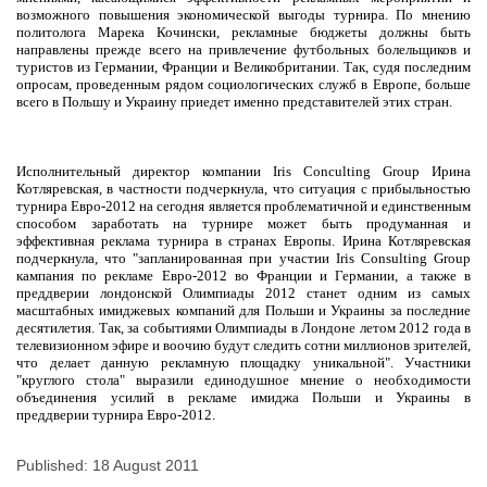
возможного повышения экономической выгоды турнира. По мнению
политолога Марека Кочински, рекламные бюджеты должны быть
направлены прежде всего на привлечение футбольных болельщиков и
туристов из Германии, Франции и Великобритании. Так, судя последним
опросам, проведенным рядом социологических служб в Европе, больше
всего в Польшу и Украину приедет именно представителей этих стран.
Исполнительный директор компании
Iris
Conculting
Group
Ирина
Котляревская, в частности подчеркнула, что ситуация с прибыльностью
турнира Евро-2012 на сегодня является проблематичной и единственным
способом заработать на турнире может быть продуманная и
эффективная реклама турнира в странах Европы. Ирина Котляревская
подчеркнула, что "запланированная при участии
Iris
Consulting
Group
кампания по рекламе Евро-2012 во Франции и Германии, а также в
преддверии лондонской Олимпиады 2012 станет одним из самых
масштабных имиджевых компаний для Польши и Украины за последние
десятилетия. Так, за событиями Олимпиады в Лондоне летом 2012 года в
телевизионном эфире и воочию будут следить сотни миллионов зрителей,
что делает данную рекламную площадку уникальной". Участники
"круглого стола" выразили единодушное мнение о необходимости
объединения усилий в рекламе имиджа Польши и Украины в
преддверии турнира Евро-2012.
Published: 18 August 2011