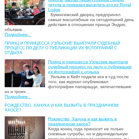
титула и приказал выселить его из Royal
Lodge
Букингемский дворец предпринял
самые масштабные на сегодняшний день
действия в отношении принца Эндрю,
объявив...
Подробнее...
ПРИНЦ И ПРИНЦЕССА УЭЛЬСКИЕ ВЫИГРАЛИ СУДЕБНЫЙ
ПРОЦЕСС ПО ДЕЛУ О ПУБЛИКАЦИИ ИХ ФОТОГРАФИЙ С
ОТДЫХА
Принц и принцесса Уэльские выиграли
судебный процесс по делу о публикации
их фотографий с отдыха
Уильям и Кейт подали иск в суд после
того, как журнал опубликовал
фотографии папарацци, запечатлевшие
их и троих...
Подробнее...
РОЖДЕСТВО, ХАНУКА И КАК ВЫЖИТЬ В ПРАЗДНИЧНОМ
ХАОСЕ?
Рождество, Ханука и как выжить в
праздничном хаосе?
Когда конец года приносит не только
снежные сугробы, но и двухнедельную
гонку за праздничным настроением, вы...