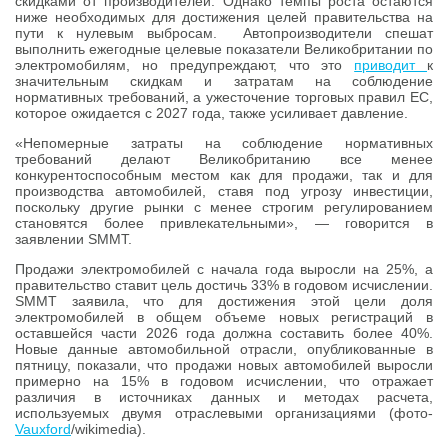
скидками от производителей. Однако темпы роста остаются
ниже необходимых для достижения целей правительства на
пути к нулевым выбросам. Автопроизводители спешат
выполнить ежегодные целевые показатели Великобритании по
электромобилям, но предупреждают, что это
приводит
к
значительным скидкам и затратам на соблюдение
нормативных требований, а ужесточение торговых правил ЕС,
которое ожидается с 2027 года, также усиливает давление.
«Непомерные затраты на соблюдение нормативных
требований делают Великобританию все менее
конкурентоспособным местом как для продажи, так и для
производства автомобилей, ставя под угрозу инвестиции,
поскольку другие рынки с менее строгим регулированием
становятся более привлекательными», — говорится в
заявлении SMMT.
Продажи электромобилей с начала года выросли на 25%, а
правительство ставит цель достичь 33% в годовом исчислении.
SMMT заявила, что для достижения этой цели доля
электромобилей в общем объеме новых регистраций в
оставшейся части 2026 года должна составить более 40%.
Новые данные автомобильной отрасли, опубликованные в
пятницу, показали, что продажи новых автомобилей выросли
примерно на 15% в годовом исчислении, что отражает
различия в источниках данных и методах расчета,
используемых двумя отраслевыми организациями (фото-
Vauxford
/wikimedia).