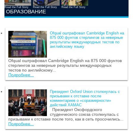
Read the Full Story
Read the Full Story
Read the Full Story
ОБРАЗОВАНИЕ
Ofqual оштрафовал Cambridge English на
875 000 фунтов стерлингов за неверные
результаты международных тестов по
английскому языку
Ofqual оштрафовал Cambridge English на 875 000 фунтов
стерлингов за неверные результаты международных
тестов по английскому...
Подробнее...
Президент Oxford Union столкнулась с
призывами к отставке после
комментариев о «соразмерности»
действий ХАМАС
Президент Оксфордского
студенческого союза столкнулась с
призывами к отставке после того, как в сеть просочились...
Подробнее...