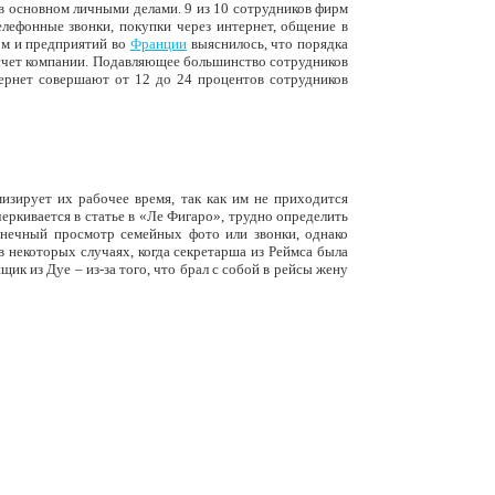
в основном личными делами. 9 из 10 сотрудников фирм
лефонные звонки, покупки через интернет, общение в
рм и предприятий во
Франции
выяснилось, что порядка
 счет компании. Подавляющее большинство сотрудников
тернет совершают от 12 до 24 процентов сотрудников
изирует их рабочее время, так как им не приходится
еркивается в статье в «Ле Фигаро», трудно определить
конечный просмотр семейных фото или звонки, однако
в некоторых случаях, когда секретарша из Реймса была
щик из Дуе – из-за того, что брал с собой в рейсы жену