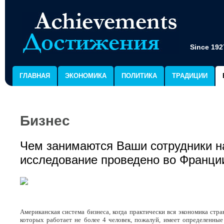
Since 192
ГЛАВНАЯ
ЭКОНОМИКА
ПОЛИТИКА
ТРАДИЦИИ
Бизнес
Чем занимаются Ваши сотрудники н
исследование проведено во Франци
Американская система бизнеса, когда практически вся экономика стра
которых работает не более 4 человек, пожалуй, имеет определенны