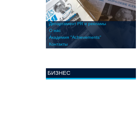
Департамент PR и рекламы
О нас
Академия "Achievements"
Контакты
БИЗНЕС