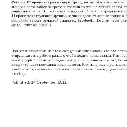
Фигаро», 87 процентов работающих французов на работе занимаются 
львиную долю рабочего времени тратили на чтение личной почты, те
социальных сетях. После анализа поведения 17 тысяч сотрудников фи
44 процента сотрудников крупных компаний делают личные звонки за
постоянно держат открытой страничку
Facebook
. Покупки через ин
(фото- Francesca Russell).
При этом пойманные на этом сотрудники утверждали, что это оптим
отпрашиваться с работы раньше, чтобы ходить по магазинам.
Как подч
какой ущерб наносят работодателям долгая переписка в чатах, бес
иногда терпение последних заканчивается. Это, например, произошло 
уволена за то, что часами писала на работе личные письма, а дальнобой
и собаку.
Published: 14 September 2011