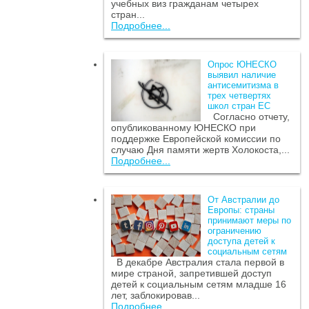
учебных виз гражданам четырех
стран...
Подробнее...
Опрос ЮНЕСКО
выявил наличие
антисемитизма в
трех четвертях
школ стран ЕС
Согласно отчету,
опубликованному ЮНЕСКО при
поддержке Европейской комиссии по
случаю Дня памяти жертв Холокоста,...
Подробнее...
От Австралии до
Европы: страны
принимают меры по
ограничению
доступа детей к
социальным сетям
В декабре Австралия стала первой в
мире страной, запретившей доступ
детей к социальным сетям младше 16
лет, заблокировав...
Подробнее...