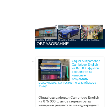
Read the Full Story
Read the Full Story
Read the Full Story
ОБРАЗОВАНИЕ
Ofqual оштрафовал
Cambridge English
на 875 000 фунтов
стерлингов за
неверные
результаты
международных тестов по английскому
языку
Ofqual оштрафовал Cambridge English
на 875 000 фунтов стерлингов за
неверные результаты международных