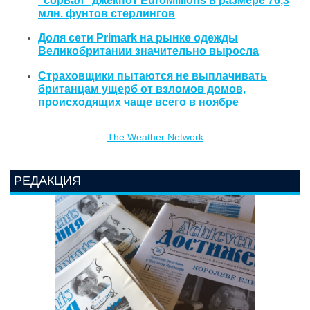
млн. фунтов стерлингов
Доля сети Primark на рынке одежды
Великобритании значительно выросла
Страховщики пытаются не выплачивать
британцам ущерб от взломов домов,
происходящих чаще всего в ноябре
The Weather Network
РЕДАКЦИЯ