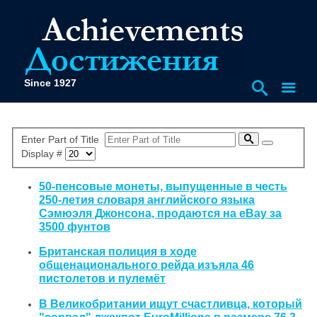
Since 1927
Enter Part of Title
Display #
50-пенсовые монеты, выпущенные в честь
250-летия словаря английского языка
Сэмюэля Джонсона, продаются на eBay за
3500 фунтов
Британская полиция в ходе
общенационального рейда изъяла 46
пистолетов и пулемёт
В Великобритании ищут счастливца, который
"сорвал" джекпот EuroMillions в размере 76,3