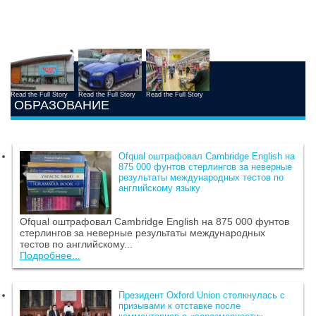
Read the Full Story
Read the Full Story
Read the Full Story
ОБРАЗОВАНИЕ
Ofqual оштрафовал Cambridge English на
875 000 фунтов стерлингов за неверные
результаты международных тестов по
английскому языку
Ofqual оштрафовал Cambridge English на 875 000 фунтов
стерлингов за неверные результаты международных
тестов по английскому...
Подробнее...
Президент Oxford Union столкнулась с
призывами к отставке после