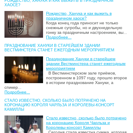
РОЖДЕСТВО, ХАНУКА И КАК ВЫЖИТЬ В ПРАЗДНИЧНОМ
ХАОСЕ?
Рождество, Ханука и как выжить в
праздничном хаосе?
Когда конец года приносит не только
снежные сугробы, но и двухнедельную
гонку за праздничным настроением, вы...
Подробнее...
ПРАЗДНОВАНИЕ ХАНУКИ В СТАРЕЙШЕМ ЗДАНИИ
ВЕСТМИНСТЕРА СТАНЕТ ЕЖЕГОДНЫМ МЕРОПРИЯТИЕМ
Празднование Хануки в старейшем
здании Вестминстера станет ежегодным
мероприятием
В Вестминстерском зале приёмов,
построенном в 1097 году, прошло второе
в истории празднование Хануки, а
спикер...
Подробнее...
СТАЛО ИЗВЕСТНО, СКОЛЬКО БЫЛО ПОТРАЧЕНО НА
КОРОНАЦИЮ КОРОЛЯ ЧАРЛЬЗА И КОРОЛЕВЫ-КОНСОРТ
КАМИЛЛЫ
Стало известно, сколько было потрачено
на коронацию Короля Чарльза и
Королевы-консорт Камиллы
Сегодня стала известна сумма, которая