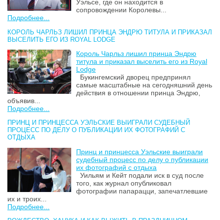
Уэльсе, где он находится в
сопровождении Королевы...
Подробнее...
КОРОЛЬ ЧАРЛЬЗ ЛИШИЛ ПРИНЦА ЭНДРЮ ТИТУЛА И ПРИКАЗАЛ
ВЫСЕЛИТЬ ЕГО ИЗ ROYAL LODGE
Король Чарльз лишил принца Эндрю
титула и приказал выселить его из Royal
Lodge
Букингемский дворец предпринял
самые масштабные на сегодняшний день
действия в отношении принца Эндрю,
объявив...
Подробнее...
ПРИНЦ И ПРИНЦЕССА УЭЛЬСКИЕ ВЫИГРАЛИ СУДЕБНЫЙ
ПРОЦЕСС ПО ДЕЛУ О ПУБЛИКАЦИИ ИХ ФОТОГРАФИЙ С
ОТДЫХА
Принц и принцесса Уэльские выиграли
судебный процесс по делу о публикации
их фотографий с отдыха
Уильям и Кейт подали иск в суд после
того, как журнал опубликовал
фотографии папарацци, запечатлевшие
их и троих...
Подробнее...