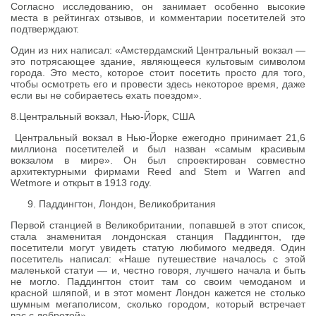
Согласно исследованию, он занимает особенно высокие
места в рейтингах отзывов, и комментарии посетителей это
подтверждают.
Один из них написал: «Амстердамский Центральный вокзал —
это потрясающее здание, являющееся культовым символом
города. Это место, которое стоит посетить просто для того,
чтобы осмотреть его и провести здесь некоторое время, даже
если вы не собираетесь ехать поездом».
8.Центральный вокзал, Нью-Йорк, США
Центральный вокзал в Нью-Йорке ежегодно принимает 21,6
миллиона посетителей и был назван «самым красивым
вокзалом в мире». Он был спроектирован совместно
архитектурными фирмами Reed and Stem и Warren and
Wetmore и открыт в 1913 году.
Паддингтон, Лондон, Великобритания
Первой станцией в Великобритании, попавшей в этот список,
стала знаменитая лондонская станция Паддингтон, где
посетители могут увидеть статую любимого медведя. Один
посетитель написал: «Наше путешествие началось с этой
маленькой статуи — и, честно говоря, лучшего начала и быть
не могло. Паддингтон стоит там со своим чемоданом и
красной шляпой, и в этот момент Лондон кажется не столько
шумным мегаполисом, сколько городом, который встречает
вас с добротой».