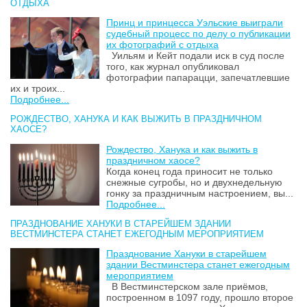
ОТДЫХА
Принц и принцесса Уэльские выиграли
судебный процесс по делу о публикации
их фотографий с отдыха
Уильям и Кейт подали иск в суд после
того, как журнал опубликовал
фотографии папарацци, запечатлевшие
их и троих...
Подробнее...
РОЖДЕСТВО, ХАНУКА И КАК ВЫЖИТЬ В ПРАЗДНИЧНОМ
ХАОСЕ?
Рождество, Ханука и как выжить в
праздничном хаосе?
Когда конец года приносит не только
снежные сугробы, но и двухнедельную
гонку за праздничным настроением, вы...
Подробнее...
ПРАЗДНОВАНИЕ ХАНУКИ В СТАРЕЙШЕМ ЗДАНИИ
ВЕСТМИНСТЕРА СТАНЕТ ЕЖЕГОДНЫМ МЕРОПРИЯТИЕМ
Празднование Хануки в старейшем
здании Вестминстера станет ежегодным
мероприятием
В Вестминстерском зале приёмов,
построенном в 1097 году, прошло второе