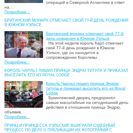
операций в Северной Атлантике в ответ
на...
Подробнее...
БРИТАНСКИЙ МОНАРХ ОТМЕЧАЕТ СВОЙ 77-Й ДЕНЬ РОЖДЕНИЯ
В ЮЖНОМ УЭЛЬСЕ
Британский монарх отмечает свой 77-й
день рождения в Южном Уэльсе
На этой неделе король Карл отмечает
свой 77-й день рождения в Южном
Уэльсе, где он находится в
сопровождении Королевы...
Подробнее...
КОРОЛЬ ЧАРЛЬЗ ЛИШИЛ ПРИНЦА ЭНДРЮ ТИТУЛА И ПРИКАЗАЛ
ВЫСЕЛИТЬ ЕГО ИЗ ROYAL LODGE
Король Чарльз лишил принца Эндрю
титула и приказал выселить его из Royal
Lodge
Букингемский дворец предпринял
самые масштабные на сегодняшний день
действия в отношении принца Эндрю,
объявив...
Подробнее...
ПРИНЦ И ПРИНЦЕССА УЭЛЬСКИЕ ВЫИГРАЛИ СУДЕБНЫЙ
ПРОЦЕСС ПО ДЕЛУ О ПУБЛИКАЦИИ ИХ ФОТОГРАФИЙ С