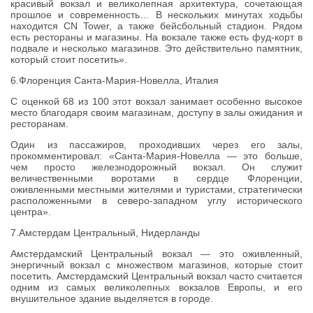
красивый вокзал и великолепная архитектура, сочетающая
прошлое и современность… В нескольких минутах ходьбы
находится CN Tower, а также бейсбольный стадион. Рядом
есть рестораны и магазины. На вокзале также есть фуд-корт в
подвале и несколько магазинов. Это действительно памятник,
который стоит посетить».
6.Флоренция Санта-Мария-Новелла, Италия
С оценкой 68 из 100 этот вокзал занимает особенно высокое
место благодаря своим магазинам, доступу в залы ожидания и
ресторанам.
Один из пассажиров, проходивших через его залы,
прокомментировал: «Санта-Мария-Новелла — это больше,
чем просто железнодорожный вокзал. Он служит
величественными воротами в сердце Флоренции,
оживленными местными жителями и туристами, стратегически
расположенными в северо-западном углу исторического
центра».
7.Амстердам Центральный, Нидерланды
Амстердамский Центральный вокзал — это оживленный,
энергичный вокзал с множеством магазинов, которые стоит
посетить. Амстердамский Центральный вокзал часто считается
одним из самых великолепных вокзалов Европы, и его
внушительное здание выделяется в городе.