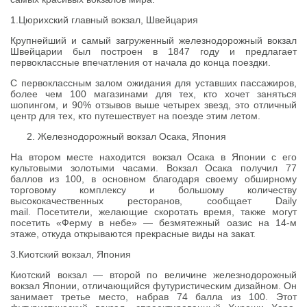
1.Цюрихский главный вокзал, Швейцария
Крупнейший и самый загруженный железнодорожный вокзал
Швейцарии был построен в 1847 году и предлагает
первоклассные впечатления от начала до конца поездки.
С первоклассным залом ожидания для уставших пассажиров,
более чем 100 магазинами для тех, кто хочет заняться
шопингом, и 90% отзывов выше четырех звезд, это отличный
центр для тех, кто путешествует на поезде этим летом.
Железнодорожный вокзал Осака, Япония
На втором месте находится вокзал Осака в Японии с его
культовыми золотыми часами. Вокзал Осака получил 77
баллов из 100, в основном благодаря своему обширному
торговому комплексу и большому количеству
высококачественных ресторанов, сообщает Daily
mail. Посетители, желающие скоротать время, также могут
посетить «Ферму в небе» — безмятежный оазис на 14-м
этаже, откуда открываются прекрасные виды на закат.
3.Киотский вокзал, Япония
Киотский вокзал — второй по величине железнодорожный
вокзал Японии, отличающийся футуристическим дизайном. Он
занимает третье место, набрав 74 балла из 100. Этот