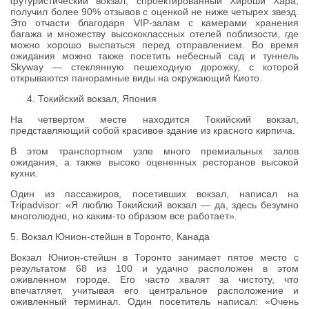
футуристический вокзал, спроектированный Хироши Хара,
получил более 90% отзывов с оценкой не ниже четырех звезд.
Это отчасти благодаря VIP-залам с камерами хранения
багажа и множеству высококлассных отелей поблизости, где
можно хорошо выспаться перед отправлением. Во время
ожидания можно также посетить небесный сад и туннель
Skyway — стеклянную пешеходную дорожку, с которой
открываются панорамные виды на окружающий Киото.
Токийский вокзал, Япония
На четвертом месте находится Токийский вокзал,
представляющий собой красивое здание из красного кирпича.
В этом транспортном узле много премиальных залов
ожидания, а также высоко оцененных ресторанов высокой
кухни.
Один из пассажиров, посетивших вокзал, написал на
Tripadvisor: «Я люблю Токийский вокзал — да, здесь безумно
многолюдно, но каким-то образом все работает».
5. Вокзал Юнион-стейшн в Торонто, Канада
Вокзал Юнион-стейшн в Торонто занимает пятое место с
результатом 68 из 100 и удачно расположен в этом
оживленном городе. Его часто хвалят за чистоту, что
впечатляет, учитывая его центральное расположение и
оживленный терминал. Один посетитель написал: «Очень