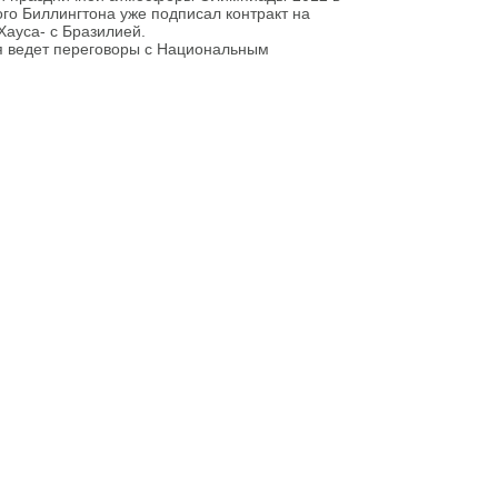
го Биллингтона уже подписал контракт на
ауса- с Бразилией.
ия ведет переговоры с Национальным