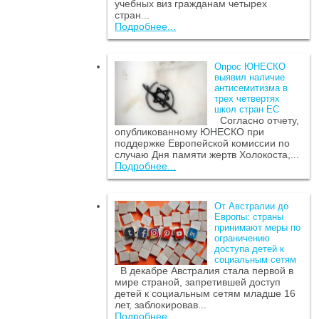
учебных виз гражданам четырех
стран...
Подробнее...
Опрос ЮНЕСКО
выявил наличие
антисемитизма в
трех четвертях
школ стран ЕС
Согласно отчету,
опубликованному ЮНЕСКО при
поддержке Европейской комиссии по
случаю Дня памяти жертв Холокоста,...
Подробнее...
От Австралии до
Европы: страны
принимают меры по
ограничению
доступа детей к
социальным сетям
В декабре Австралия стала первой в
мире страной, запретившей доступ
детей к социальным сетям младше 16
лет, заблокировав...
Подробнее...