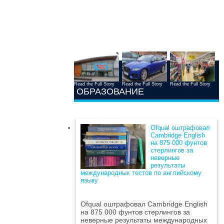
Read the Full Story
Read the Full Story
Read the Full Story
ОБРАЗОВАНИЕ
Ofqual оштрафовал
Cambridge English
на 875 000 фунтов
стерлингов за
неверные
результаты
международных тестов по английскому
языку
Ofqual оштрафовал Cambridge English
на 875 000 фунтов стерлингов за
неверные результаты международных