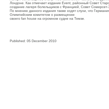
Лондоне. Как отмечает издание Event, районный Совет Старо
создание лагеря болельщиков с Францией, Совет Сомерсет-Х
По мнению данного издания также ходят слухи, что Герман
Олимпийским комитетом о размещении
своего fan house на огромном судне на Темзе.
Published: 05 December 2010