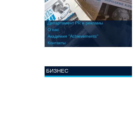
Департамент PR и рекламы
О нас
Академия "Achievements"
Контакты
БИЗНЕС