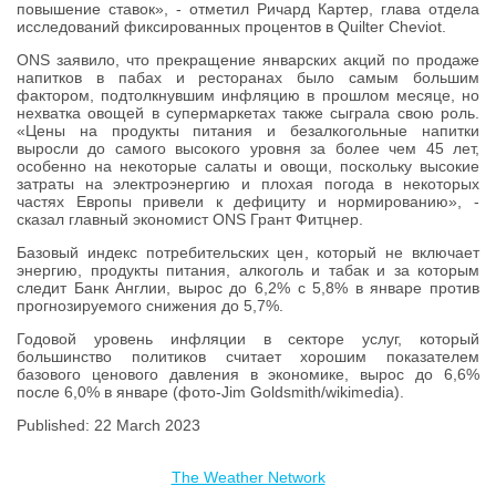
повышение ставок», - отметил Ричард Картер, глава отдела
исследований фиксированных процентов в Quilter Cheviot.
ONS заявило, что прекращение январских акций по продаже
напитков в пабах и ресторанах было самым большим
фактором, подтолкнувшим инфляцию в прошлом месяце, но
нехватка овощей в супермаркетах также сыграла свою роль.
«Цены на продукты питания и безалкогольные напитки
выросли до самого высокого уровня за более чем 45 лет,
особенно на некоторые салаты и овощи, поскольку высокие
затраты на электроэнергию и плохая погода в некоторых
частях Европы привели к дефициту и нормированию», -
сказал главный экономист ONS Грант Фитцнер.
Базовый индекс потребительских цен, который не включает
энергию, продукты питания, алкоголь и табак и за которым
следит Банк Англии, вырос до 6,2% с 5,8% в январе против
прогнозируемого снижения до 5,7%.
Годовой уровень инфляции в секторе услуг, который
большинство политиков считает хорошим показателем
базового ценового давления в экономике, вырос до 6,6%
после 6,0% в январе (фото-Jim Goldsmith/wikimedia).
Published: 22 March 2023
The Weather Network