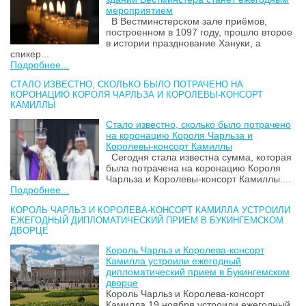
мероприятием
В Вестминстерском зале приёмов,
построенном в 1097 году, прошло второе
в истории празднование Хануки, а
спикер...
Подробнее...
СТАЛО ИЗВЕСТНО, СКОЛЬКО БЫЛО ПОТРАЧЕНО НА
КОРОНАЦИЮ КОРОЛЯ ЧАРЛЬЗА И КОРОЛЕВЫ-КОНСОРТ
КАМИЛЛЫ
Стало известно, сколько было потрачено
на коронацию Короля Чарльза и
Королевы-консорт Камиллы
Сегодня стала известна сумма, которая
была потрачена на коронацию Короля
Чарльза и Королевы-консорт Камиллы....
Подробнее...
КОРОЛЬ ЧАРЛЬЗ И КОРОЛЕВА-КОНСОРТ КАМИЛЛА УСТРОИЛИ
ЕЖЕГОДНЫЙ ДИПЛОМАТИЧЕСКИЙ ПРИЕМ В БУКИНГЕМСКОМ
ДВОРЦЕ
Король Чарльз и Королева-консорт
Камилла устроили ежегодный
дипломатический прием в Букингемском
дворце
Король Чарльз и Королева-консорт
Камилла 19 ноября устроили ежегодный