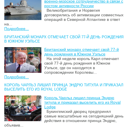
военно-морское сотрудничество в связи с
ростом активности России
Великобритания и Норвегия
договорились об активизации совместных
операций в Северной Атлантике в ответ
на...
Подробнее...
БРИТАНСКИЙ МОНАРХ ОТМЕЧАЕТ СВОЙ 77-Й ДЕНЬ РОЖДЕНИЯ
В ЮЖНОМ УЭЛЬСЕ
Британский монарх отмечает свой 77-й
день рождения в Южном Уэльсе
На этой неделе король Карл отмечает
свой 77-й день рождения в Южном
Уэльсе, где он находится в
сопровождении Королевы...
Подробнее...
КОРОЛЬ ЧАРЛЬЗ ЛИШИЛ ПРИНЦА ЭНДРЮ ТИТУЛА И ПРИКАЗАЛ
ВЫСЕЛИТЬ ЕГО ИЗ ROYAL LODGE
Король Чарльз лишил принца Эндрю
титула и приказал выселить его из Royal
Lodge
Букингемский дворец предпринял
самые масштабные на сегодняшний день
действия в отношении принца Эндрю,
объявив...