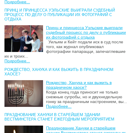
Подробнее...
ПРИНЦ И ПРИНЦЕССА УЭЛЬСКИЕ ВЫИГРАЛИ СУДЕБНЫЙ
ПРОЦЕСС ПО ДЕЛУ О ПУБЛИКАЦИИ ИХ ФОТОГРАФИЙ С
ОТДЫХА
Принц и принцесса Уэльские выиграли
судебный процесс по делу о публикации
их фотографий с отдыха
Уильям и Кейт подали иск в суд после
того, как журнал опубликовал
фотографии папарацци, запечатлевшие
их и троих...
Подробнее...
РОЖДЕСТВО, ХАНУКА И КАК ВЫЖИТЬ В ПРАЗДНИЧНОМ
ХАОСЕ?
Рождество, Ханука и как выжить в
праздничном хаосе?
Когда конец года приносит не только
снежные сугробы, но и двухнедельную
гонку за праздничным настроением, вы...
Подробнее...
ПРАЗДНОВАНИЕ ХАНУКИ В СТАРЕЙШЕМ ЗДАНИИ
ВЕСТМИНСТЕРА СТАНЕТ ЕЖЕГОДНЫМ МЕРОПРИЯТИЕМ
Празднование Хануки в старейшем
здании Вестминстера станет ежегодным