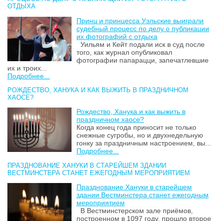
ОТДЫХА
Принц и принцесса Уэльские выиграли
судебный процесс по делу о публикации
их фотографий с отдыха
Уильям и Кейт подали иск в суд после
того, как журнал опубликовал
фотографии папарацци, запечатлевшие
их и троих...
Подробнее...
РОЖДЕСТВО, ХАНУКА И КАК ВЫЖИТЬ В ПРАЗДНИЧНОМ
ХАОСЕ?
Рождество, Ханука и как выжить в
праздничном хаосе?
Когда конец года приносит не только
снежные сугробы, но и двухнедельную
гонку за праздничным настроением, вы...
Подробнее...
ПРАЗДНОВАНИЕ ХАНУКИ В СТАРЕЙШЕМ ЗДАНИИ
ВЕСТМИНСТЕРА СТАНЕТ ЕЖЕГОДНЫМ МЕРОПРИЯТИЕМ
Празднование Хануки в старейшем
здании Вестминстера станет ежегодным
мероприятием
В Вестминстерском зале приёмов,
построенном в 1097 году, прошло второе