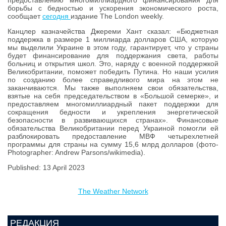
предоставлению многомиллиардного финансирования для
борьбы с бедностью и ускорения экономического роста,
cообщает
cегодня
издание The London weekly.
Канцлер казначейства Джереми Хант сказал: «Бюджетная
поддержка в размере 1 миллиарда долларов США, которую
мы выделили Украине в этом году, гарантирует, что у страны
будет финансирование для поддержания света, работы
больниц и открытия школ. Это, наряду с военной поддержкой
Великобритании, поможет победить Путина. Но наши усилия
по созданию более справедливого мира на этом не
заканчиваются. Мы также выполняем свои обязательства,
взятые на себя председательством в «Большой семерке», и
предоставляем многомиллиардный пакет поддержки для
сокращения бедности и укрепления энергетической
безопасности в развивающихся странах». Финансовые
обязательства Великобритании перед Украиной помогли ей
разблокировать предоставление МВФ четырехлетней
программы для страны на сумму 15,6 млрд долларов (фото-
Photographer: Andrew Parsons/wikimedia).
Published: 13 April 2023
The Weather Network
РЕДАКЦИЯ