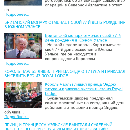
договорились об активизации совместных
операций в Северной Атлантике в ответ
на...
Подробнее...
БРИТАНСКИЙ МОНАРХ ОТМЕЧАЕТ СВОЙ 77-Й ДЕНЬ РОЖДЕНИЯ
В ЮЖНОМ УЭЛЬСЕ
Британский монарх отмечает свой 77-й
день рождения в Южном Уэльсе
На этой неделе король Карл отмечает
свой 77-й день рождения в Южном
Уэльсе, где он находится в
сопровождении Королевы...
Подробнее...
КОРОЛЬ ЧАРЛЬЗ ЛИШИЛ ПРИНЦА ЭНДРЮ ТИТУЛА И ПРИКАЗАЛ
ВЫСЕЛИТЬ ЕГО ИЗ ROYAL LODGE
Король Чарльз лишил принца Эндрю
титула и приказал выселить его из Royal
Lodge
Букингемский дворец предпринял
самые масштабные на сегодняшний день
действия в отношении принца Эндрю,
объявив...
Подробнее...
ПРИНЦ И ПРИНЦЕССА УЭЛЬСКИЕ ВЫИГРАЛИ СУДЕБНЫЙ
ПРОЦЕСС ПО ДЕЛУ О ПУБЛИКАЦИИ ИХ ФОТОГРАФИЙ С