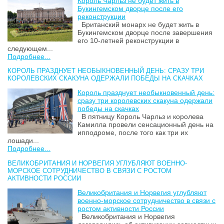
Король Чарльз не будет жить в
Букингемском дворце после его
реконструкции
Британский монарх не будет жить в
Букингемском дворце после завершения
его 10-летней реконструкции в
следующем...
Подробнее...
КОРОЛЬ ПРАЗДНУЕТ НЕОБЫКНОВЕННЫЙ ДЕНЬ: СРАЗУ ТРИ
КОРОЛЕВСКИХ СКАКУНА ОДЕРЖАЛИ ПОБЕДЫ НА СКАЧКАХ
Король празднует необыкновенный день:
сразу три королевских скакуна одержали
победы на скачках
В пятницу Король Чарльз и королева
Камилла провели сенсационный день на
ипподроме, после того как три их
лошади...
Подробнее...
ВЕЛИКОБРИТАНИЯ И НОРВЕГИЯ УГЛУБЛЯЮТ ВОЕННО-
МОРСКОЕ СОТРУДНИЧЕСТВО В СВЯЗИ С РОСТОМ
АКТИВНОСТИ РОССИИ
Великобритания и Норвегия углубляют
военно-морское сотрудничество в связи с
ростом активности России
Великобритания и Норвегия