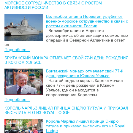
МОРСКОЕ СОТРУДНИЧЕСТВО В СВЯЗИ С РОСТОМ
АКТИВНОСТИ РОССИИ
Великобритания и Норвегия углубляют
военно-морское сотрудничество в связи с
ростом активности России
Великобритания и Норвегия
договорились об активизации совместных
операций в Северной Атлантике в ответ
на...
Подробнее...
БРИТАНСКИЙ МОНАРХ ОТМЕЧАЕТ СВОЙ 77-Й ДЕНЬ РОЖДЕНИЯ
В ЮЖНОМ УЭЛЬСЕ
Британский монарх отмечает свой 77-й
день рождения в Южном Уэльсе
На этой неделе король Карл отмечает
свой 77-й день рождения в Южном
Уэльсе, где он находится в
сопровождении Королевы...
Подробнее...
КОРОЛЬ ЧАРЛЬЗ ЛИШИЛ ПРИНЦА ЭНДРЮ ТИТУЛА И ПРИКАЗАЛ
ВЫСЕЛИТЬ ЕГО ИЗ ROYAL LODGE
Король Чарльз лишил принца Эндрю
титула и приказал выселить его из Royal
Lodge