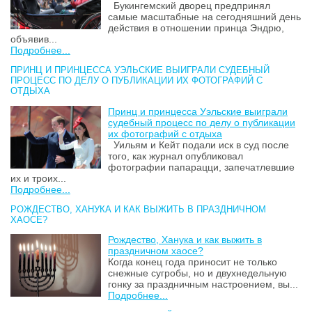
Букингемский дворец предпринял
самые масштабные на сегодняшний день
действия в отношении принца Эндрю,
объявив...
Подробнее...
ПРИНЦ И ПРИНЦЕССА УЭЛЬСКИЕ ВЫИГРАЛИ СУДЕБНЫЙ
ПРОЦЕСС ПО ДЕЛУ О ПУБЛИКАЦИИ ИХ ФОТОГРАФИЙ С
ОТДЫХА
Принц и принцесса Уэльские выиграли
судебный процесс по делу о публикации
их фотографий с отдыха
Уильям и Кейт подали иск в суд после
того, как журнал опубликовал
фотографии папарацци, запечатлевшие
их и троих...
Подробнее...
РОЖДЕСТВО, ХАНУКА И КАК ВЫЖИТЬ В ПРАЗДНИЧНОМ
ХАОСЕ?
Рождество, Ханука и как выжить в
праздничном хаосе?
Когда конец года приносит не только
снежные сугробы, но и двухнедельную
гонку за праздничным настроением, вы...
Подробнее...