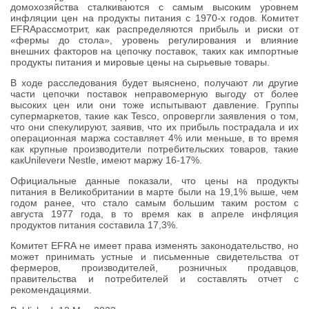
домохозяйства сталкиваются с самым высоким уровнем
инфляции цен на продукты питания с 1970-х годов. Комитет
EFRAрассмотрит, как распределяются прибыль и риски от
«фермы до стола», уровень регулирования и влияние
внешних факторов на цепочку поставок, таких как импортные
продукты питания и мировые цены на сырьевые товары.
В ходе расследования будет выяснено, получают ли другие
части цепочки поставок неправомерную выгоду от более
высоких цен или они тоже испытывают давление. Группы
супермаркетов, такие как Tesco, опровергли заявления о том,
что они спекулируют, заявив, что их прибыль пострадала и их
операционная маржа составляет 4% или меньше, в то время
как крупные производители потребительских товаров, такие
какUnileverи Nestle, имеют маржу 16-17%.
Официальные данные показали, что цены на продукты
питания в Великобритании в марте были на 19,1% выше, чем
годом ранее, что стало самым большим таким ростом с
августа 1977 года, в то время как в апреле инфляция
продуктов питания составила 17,3%.
Комитет EFRA не имеет права изменять законодательство, но
может принимать устные и письменные свидетельства от
фермеров, производителей, розничных продавцов,
правительства и потребителей и составлять отчет с
рекомендациями.