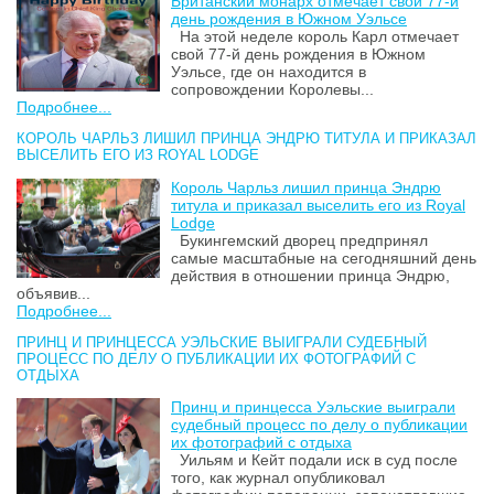
Британский монарх отмечает свой 77-й
день рождения в Южном Уэльсе
На этой неделе король Карл отмечает
свой 77-й день рождения в Южном
Уэльсе, где он находится в
сопровождении Королевы...
Подробнее...
КОРОЛЬ ЧАРЛЬЗ ЛИШИЛ ПРИНЦА ЭНДРЮ ТИТУЛА И ПРИКАЗАЛ
ВЫСЕЛИТЬ ЕГО ИЗ ROYAL LODGE
Король Чарльз лишил принца Эндрю
титула и приказал выселить его из Royal
Lodge
Букингемский дворец предпринял
самые масштабные на сегодняшний день
действия в отношении принца Эндрю,
объявив...
Подробнее...
ПРИНЦ И ПРИНЦЕССА УЭЛЬСКИЕ ВЫИГРАЛИ СУДЕБНЫЙ
ПРОЦЕСС ПО ДЕЛУ О ПУБЛИКАЦИИ ИХ ФОТОГРАФИЙ С
ОТДЫХА
Принц и принцесса Уэльские выиграли
судебный процесс по делу о публикации
их фотографий с отдыха
Уильям и Кейт подали иск в суд после
того, как журнал опубликовал