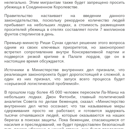
нелегально. Этим мигрантам также будет запрещено просить
убежища в Соединенном Королевстве.
Правительство настаивает на введении данного
законодательства, поскольку рекордное количество людей
прибывает на небольших лодках, а стоимость размещения
просителей убежища в отелях составляет почти 7 миллионов
фунтов стерлингов в день.
Премьер-министр Риши Сунак сделал решение этого вопроса
одним из своих ключевых приоритетов, но законопроект
встретил сопротивление внутри Консервативной партии и
подвергся резкой критике в Палате лордов, где он в
настоящее время обсуждается.
Источники в Министерстве внутренних дел признали, что
реализация законопроекта будет дорогостоящей и сложной, а
один из них признал, что запуск всего процесса будет
«серьезной логистической проблемой».
В прошлом году более 45 000 человек пересекли Ла-Манш на
небольших лодках. Джон Фитонби, главный политический
аналитик Совета по делам беженцев, сказал: «Министерство
внутренних дел четко осознает, что так называемые меры
сдерживания просто не работают, и готовится задержать
тысячи отчаявшихся людей, которые оказываются на наших
берегах в поисках защиты. Пока беженцам, спасающимся от
насилия и преследований, не будет предоставлен безопасный
путь поиска убежища в нашей стране, они будут продолжать