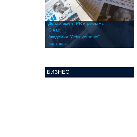
Департамент PR и рекламы
О нас
Академия "Achievements"
Контакты
БИЗНЕС