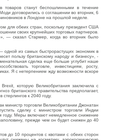
в товаров станут беспошлинными в течение
оди договорились о соглашении во вторник, 6
чиновников в Лондоне на прошлой неделе.
ом для обеих стран, поскольку президент США
ошении своих крупнейших торговых партнеров.
», — сказал Стармер, когда во вторник было
— одной из самых быстрорастущих экономик в
несет пользу британскому народу и бизнесу», -
аменательная сделка еще больше углубит наше
собствовать торговле, инвестициям, росту,
иках. Я с нетерпением жду возможности вскоре
 Brexit, которую Великобритания заключила с
гноз британского правительства предполагает,
 стерлингов к 2040 году.
как министр торговли Великобритании Джонатан
пустить сделку с министром торговли Индии
м году. Меры включают немедленное снижение
наполовину, прежде чем он будет снижен до 40
ов до 10 процентов с квотами с обеих сторон
удут снижены на косметику, аэрокосмическую