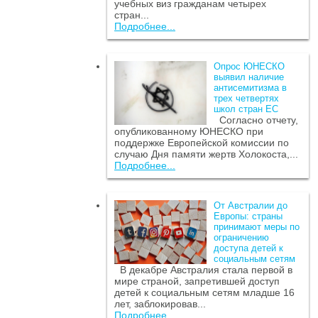
учебных виз гражданам четырех
стран...
Подробнее...
Опрос ЮНЕСКО
выявил наличие
антисемитизма в
трех четвертях
школ стран ЕС
Согласно отчету,
опубликованному ЮНЕСКО при
поддержке Европейской комиссии по
случаю Дня памяти жертв Холокоста,...
Подробнее...
От Австралии до
Европы: страны
принимают меры по
ограничению
доступа детей к
социальным сетям
В декабре Австралия стала первой в
мире страной, запретившей доступ
детей к социальным сетям младше 16
лет, заблокировав...
Подробнее...