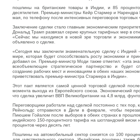
пошлины на британские товары в Индии, и 85 проценто
десятилетия. Премьер-министры Кейр Стармер и Нарендра М
мая, по телефону после интенсивных переговоров торговых 
Заключение сделки стало главным экономическим приоритет
Дональд Трамп развязал серию крупных тарифных мер в отн
«Сейчас мы находимся в новой эре торговли и экономики
объявлено о сделке.
«Сегодня мы заключили знаменательную сделку с Индией 
мире, которая будет способствовать росту экономики и при
добавил он. Премьер-министр Моди также отметил: «эта зн
всеобъемлющее стратегическое партнерство и будет спо
созданию рабочих мест и инновациям в обеих наших эконом
приветствовать премьер-министра Стармера в Индии».
Этот пакт является самой ценной торговой сделкой после
момента выхода из Европейского союза. Экономический про
что сделка увеличит ВВП Великобритании на 4,8 млрд. фунтов
Переговорщики работали над сделкой постоянно с тех пор, 
Рейнольдс отправился в Дели в феврале, чтобы переза
Пиюшем Гойалом после выборов в обеих странах в прошло
индийского 150-процентного тарифа на шотландский виски 
процентов через десять лет.
Пошлины на автомобильный сектор снизятся со 100 процент
для чувствительного сектора. Индийские пошлины также б