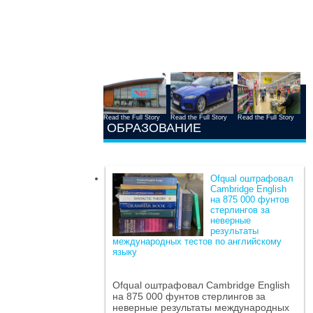
Read the Full Story
Read the Full Story
Read the Full Story
ОБРАЗОВАНИЕ
Ofqual оштрафовал
Cambridge English
на 875 000 фунтов
стерлингов за
неверные
результаты
международных тестов по английскому
языку
Ofqual оштрафовал Cambridge English
на 875 000 фунтов стерлингов за
неверные результаты международных