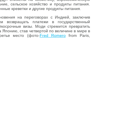
ие, сельское хозяйство и продукты питания.
нные креветки и другие продукты питания.
новения на переговорах с Индией, заключив
м возвращать платежи в государственный
ткосрочные визы. Моди стремится превратить
а Японию, став четвертой по величине в мире в
ретье место (фото-
Fred Romero
from Paris,