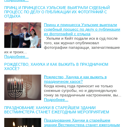
ПРИНЦ И ПРИНЦЕССА УЭЛЬСКИЕ ВЫИГРАЛИ СУДЕБНЫЙ
ПРОЦЕСС ПО ДЕЛУ О ПУБЛИКАЦИИ ИХ ФОТОГРАФИЙ С
ОТДЫХА
Принц и принцесса Уэльские выиграли
судебный процесс по делу о публикации
их фотографий с отдыха
Уильям и Кейт подали иск в суд после
того, как журнал опубликовал
фотографии папарацци, запечатлевшие
их и троих...
Подробнее...
РОЖДЕСТВО, ХАНУКА И КАК ВЫЖИТЬ В ПРАЗДНИЧНОМ
ХАОСЕ?
Рождество, Ханука и как выжить в
праздничном хаосе?
Когда конец года приносит не только
снежные сугробы, но и двухнедельную
гонку за праздничным настроением, вы...
Подробнее...
ПРАЗДНОВАНИЕ ХАНУКИ В СТАРЕЙШЕМ ЗДАНИИ
ВЕСТМИНСТЕРА СТАНЕТ ЕЖЕГОДНЫМ МЕРОПРИЯТИЕМ
Празднование Хануки в старейшем
здании Вестминстера станет ежегодным