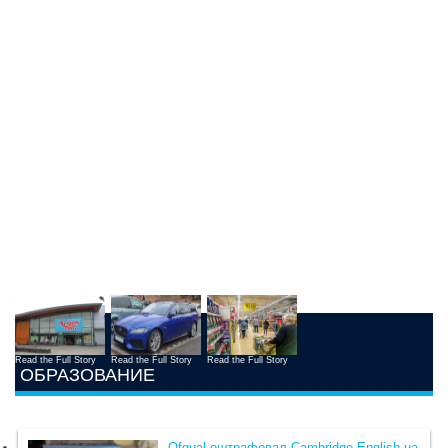
Read the Full Story
Read the Full Story
Read the Full Story
ОБРАЗОВАНИЕ
Ofqual оштрафовал Cambridge English на