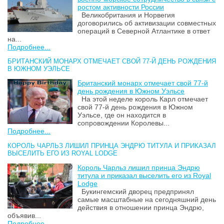
ростом активности России
Великобритания и Норвегия
договорились об активизации совместных
операций в Северной Атлантике в ответ
на...
Подробнее...
БРИТАНСКИЙ МОНАРХ ОТМЕЧАЕТ СВОЙ 77-Й ДЕНЬ РОЖДЕНИЯ
В ЮЖНОМ УЭЛЬСЕ
Британский монарх отмечает свой 77-й
день рождения в Южном Уэльсе
На этой неделе король Карл отмечает
свой 77-й день рождения в Южном
Уэльсе, где он находится в
сопровождении Королевы...
Подробнее...
КОРОЛЬ ЧАРЛЬЗ ЛИШИЛ ПРИНЦА ЭНДРЮ ТИТУЛА И ПРИКАЗАЛ
ВЫСЕЛИТЬ ЕГО ИЗ ROYAL LODGE
Король Чарльз лишил принца Эндрю
титула и приказал выселить его из Royal
Lodge
Букингемский дворец предпринял
самые масштабные на сегодняшний день
действия в отношении принца Эндрю,
объявив...
Подробнее...