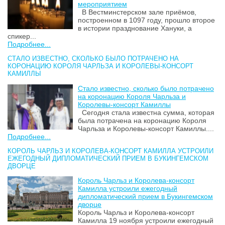
мероприятием
В Вестминстерском зале приёмов,
построенном в 1097 году, прошло второе
в истории празднование Хануки, а
спикер...
Подробнее...
СТАЛО ИЗВЕСТНО, СКОЛЬКО БЫЛО ПОТРАЧЕНО НА
КОРОНАЦИЮ КОРОЛЯ ЧАРЛЬЗА И КОРОЛЕВЫ-КОНСОРТ
КАМИЛЛЫ
Стало известно, сколько было потрачено
на коронацию Короля Чарльза и
Королевы-консорт Камиллы
Сегодня стала известна сумма, которая
была потрачена на коронацию Короля
Чарльза и Королевы-консорт Камиллы....
Подробнее...
КОРОЛЬ ЧАРЛЬЗ И КОРОЛЕВА-КОНСОРТ КАМИЛЛА УСТРОИЛИ
ЕЖЕГОДНЫЙ ДИПЛОМАТИЧЕСКИЙ ПРИЕМ В БУКИНГЕМСКОМ
ДВОРЦЕ
Король Чарльз и Королева-консорт
Камилла устроили ежегодный
дипломатический прием в Букингемском
дворце
Король Чарльз и Королева-консорт
Камилла 19 ноября устроили ежегодный