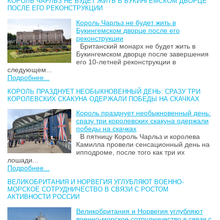
КОРОЛЬ ЧАРЛЬЗ НЕ БУДЕТ ЖИТЬ В БУКИНГЕМСКОМ ДВОРЦЕ
ПОСЛЕ ЕГО РЕКОНСТРУКЦИИ
Король Чарльз не будет жить в
Букингемском дворце после его
реконструкции
Британский монарх не будет жить в
Букингемском дворце после завершения
его 10-летней реконструкции в
следующем...
Подробнее...
КОРОЛЬ ПРАЗДНУЕТ НЕОБЫКНОВЕННЫЙ ДЕНЬ: СРАЗУ ТРИ
КОРОЛЕВСКИХ СКАКУНА ОДЕРЖАЛИ ПОБЕДЫ НА СКАЧКАХ
Король празднует необыкновенный день:
сразу три королевских скакуна одержали
победы на скачках
В пятницу Король Чарльз и королева
Камилла провели сенсационный день на
ипподроме, после того как три их
лошади...
Подробнее...
ВЕЛИКОБРИТАНИЯ И НОРВЕГИЯ УГЛУБЛЯЮТ ВОЕННО-
МОРСКОЕ СОТРУДНИЧЕСТВО В СВЯЗИ С РОСТОМ
АКТИВНОСТИ РОССИИ
Великобритания и Норвегия углубляют
военно-морское сотрудничество в связи с