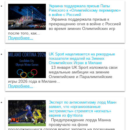
Украина поддержала призыв Папы
Римского к «Олимпийскому перемирию»
в войне с Россией
Украина поддержала призыв к
прекращению огня в войне с Россией
во время зимних Олимпийских игр
после того, как...
Подробнее...
UK Sport нацеливается на рекордные
показатели медалей на Зимних
Олимпийских Играх в Милане
13 января UK Sport изложила свои
медальные амбиции на зимние
Олимпийские и Паралимпийские
игры 2026 года в Милане...
Подробнее...
Эксперт по антисемитизму лорд Манн
заявил, что «организованные
экстремисты» стремятся «изгнать»
евреев из футбола
Предупреждение лорда Манна
прозвучало на фоне
продолжающихся споров вокруг запрета на посещение