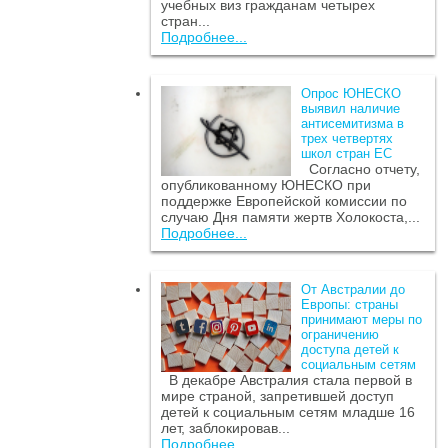
учебных виз гражданам четырех
стран...
Подробнее...
Опрос ЮНЕСКО
выявил наличие
антисемитизма в
трех четвертях
школ стран ЕС
Согласно отчету,
опубликованному ЮНЕСКО при
поддержке Европейской комиссии по
случаю Дня памяти жертв Холокоста,...
Подробнее...
От Австралии до
Европы: страны
принимают меры по
ограничению
доступа детей к
социальным сетям
В декабре Австралия стала первой в
мире страной, запретившей доступ
детей к социальным сетям младше 16
лет, заблокировав...
Подробнее...