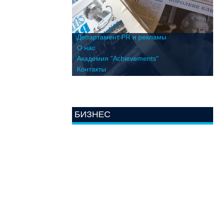
Департамент PR и рекламы
О нас
Академия "Achievements"
Контакты
БИЗНЕС