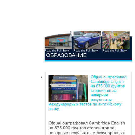
Read the Full Story
Read the Full Story
Read the Full Story
ОБРАЗОВАНИЕ
Ofqual оштрафовал
Cambridge English
на 875 000 фунтов
стерлингов за
неверные
результаты
международных тестов по английскому
языку
Ofqual оштрафовал Cambridge English
на 875 000 фунтов стерлингов за
неверные результаты международных