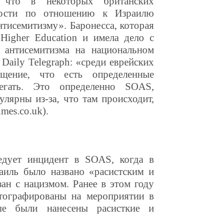
, что в некоторых британских
бности по отношению к Израилю
нтисемитизму». Баронесса, которая
 Higher Education и имела дело с
 антисемитизма на национальном
у
Daily Telegraph:
«среди еврейских
ущение, что есть определенные
бегать. Это определенно
SOAS,
улярны из-за, что там происходит,
mes.co.uk).
ледует инцидент в
SOAS,
когда в
аиль было названо «расистским и
ан с нацизмом. Ранее в этом году
отографированы на мероприятии в
ые были нанесены расисткие и