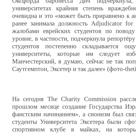
Оксфорда баронесса Дич подчеркнула
университетах крайняя степень вражде
очевидна и это «может быть приравнено к а
ранее занимала должность Adjudicator for
жалобами еврейских студентов по поводу
уровне, в частности, подчеркнула репортёр
студентов постепенно складывается ощ
университеты, которые им следует из
Манчестерский, я думаю, сейчас не так поп
Саутгемптон, Эксетер и так далее» (фото-theti
На сегодня The Charity Commission расс
прошлом месяце создание Государства Изр
фаистским начинанием», а сионизм был связ
студенты Университета Эксетера были сф
спортивном клубе в майках, на котор