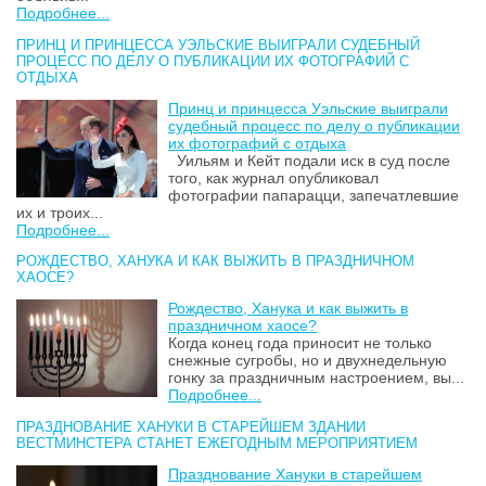
Подробнее...
ПРИНЦ И ПРИНЦЕССА УЭЛЬСКИЕ ВЫИГРАЛИ СУДЕБНЫЙ
ПРОЦЕСС ПО ДЕЛУ О ПУБЛИКАЦИИ ИХ ФОТОГРАФИЙ С
ОТДЫХА
Принц и принцесса Уэльские выиграли
судебный процесс по делу о публикации
их фотографий с отдыха
Уильям и Кейт подали иск в суд после
того, как журнал опубликовал
фотографии папарацци, запечатлевшие
их и троих...
Подробнее...
РОЖДЕСТВО, ХАНУКА И КАК ВЫЖИТЬ В ПРАЗДНИЧНОМ
ХАОСЕ?
Рождество, Ханука и как выжить в
праздничном хаосе?
Когда конец года приносит не только
снежные сугробы, но и двухнедельную
гонку за праздничным настроением, вы...
Подробнее...
ПРАЗДНОВАНИЕ ХАНУКИ В СТАРЕЙШЕМ ЗДАНИИ
ВЕСТМИНСТЕРА СТАНЕТ ЕЖЕГОДНЫМ МЕРОПРИЯТИЕМ
Празднование Хануки в старейшем