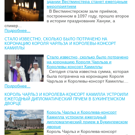
здании Вестминстера станет ежегодным
мероприятием
В Вестминстерском зале приёмов,
построенном в 1097 году, прошло второе
в истории празднование Хануки, а
спикер...
Подробнее...
СТАЛО ИЗВЕСТНО, СКОЛЬКО БЫЛО ПОТРАЧЕНО НА
КОРОНАЦИЮ КОРОЛЯ ЧАРЛЬЗА И КОРОЛЕВЫ-КОНСОРТ
КАМИЛЛЫ
Стало известно, сколько было потрачено
на коронацию Короля Чарльза и
Королевы-консорт Камиллы
Сегодня стала известна сумма, которая
была потрачена на коронацию Короля
Чарльза и Королевы-консорт Камиллы....
Подробнее...
КОРОЛЬ ЧАРЛЬЗ И КОРОЛЕВА-КОНСОРТ КАМИЛЛА УСТРОИЛИ
ЕЖЕГОДНЫЙ ДИПЛОМАТИЧЕСКИЙ ПРИЕМ В БУКИНГЕМСКОМ
ДВОРЦЕ
Король Чарльз и Королева-консорт
Камилла устроили ежегодный
дипломатический прием в Букингемском
дворце
Король Чарльз и Королева-консорт