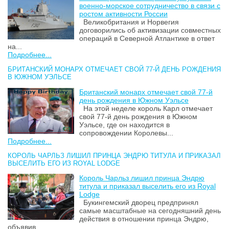
военно-морское сотрудничество в связи с
ростом активности России
Великобритания и Норвегия
договорились об активизации совместных
операций в Северной Атлантике в ответ
на...
Подробнее...
БРИТАНСКИЙ МОНАРХ ОТМЕЧАЕТ СВОЙ 77-Й ДЕНЬ РОЖДЕНИЯ
В ЮЖНОМ УЭЛЬСЕ
Британский монарх отмечает свой 77-й
день рождения в Южном Уэльсе
На этой неделе король Карл отмечает
свой 77-й день рождения в Южном
Уэльсе, где он находится в
сопровождении Королевы...
Подробнее...
КОРОЛЬ ЧАРЛЬЗ ЛИШИЛ ПРИНЦА ЭНДРЮ ТИТУЛА И ПРИКАЗАЛ
ВЫСЕЛИТЬ ЕГО ИЗ ROYAL LODGE
Король Чарльз лишил принца Эндрю
титула и приказал выселить его из Royal
Lodge
Букингемский дворец предпринял
самые масштабные на сегодняшний день
действия в отношении принца Эндрю,
объявив...