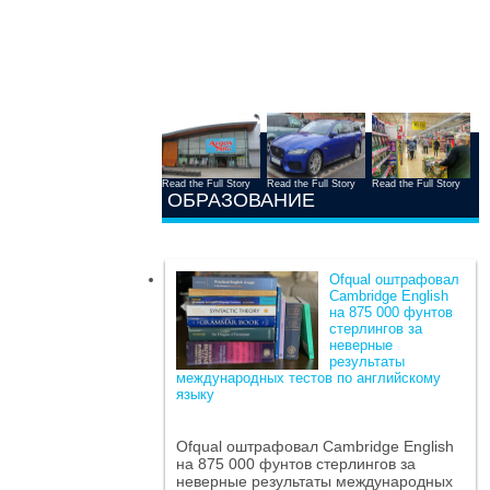
Read the Full Story
Read the Full Story
Read the Full Story
ОБРАЗОВАНИЕ
Ofqual оштрафовал
Cambridge English
на 875 000 фунтов
стерлингов за
неверные
результаты
международных тестов по английскому
языку
Ofqual оштрафовал Cambridge English
на 875 000 фунтов стерлингов за
неверные результаты международных