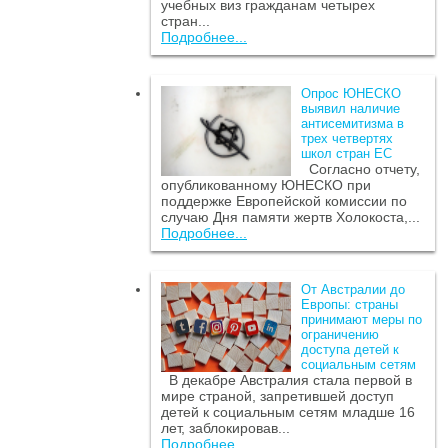
учебных виз гражданам четырех
стран...
Подробнее...
Опрос ЮНЕСКО
выявил наличие
антисемитизма в
трех четвертях
школ стран ЕС
Согласно отчету,
опубликованному ЮНЕСКО при
поддержке Европейской комиссии по
случаю Дня памяти жертв Холокоста,...
Подробнее...
От Австралии до
Европы: страны
принимают меры по
ограничению
доступа детей к
социальным сетям
В декабре Австралия стала первой в
мире страной, запретившей доступ
детей к социальным сетям младше 16
лет, заблокировав...
Подробнее...