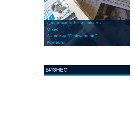
Департамент PR и рекламы
О нас
Академия "Achievements"
Контакты
БИЗНЕС