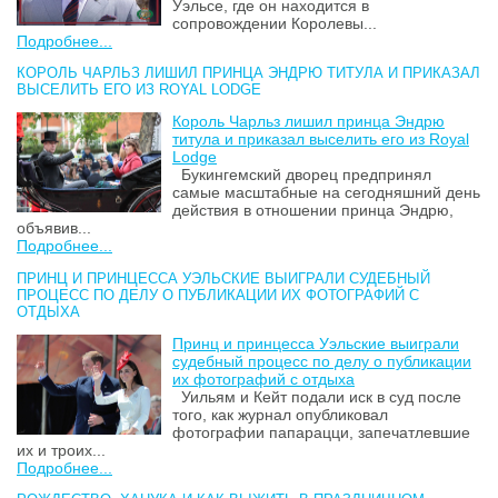
Уэльсе, где он находится в
сопровождении Королевы...
Подробнее...
КОРОЛЬ ЧАРЛЬЗ ЛИШИЛ ПРИНЦА ЭНДРЮ ТИТУЛА И ПРИКАЗАЛ
ВЫСЕЛИТЬ ЕГО ИЗ ROYAL LODGE
Король Чарльз лишил принца Эндрю
титула и приказал выселить его из Royal
Lodge
Букингемский дворец предпринял
самые масштабные на сегодняшний день
действия в отношении принца Эндрю,
объявив...
Подробнее...
ПРИНЦ И ПРИНЦЕССА УЭЛЬСКИЕ ВЫИГРАЛИ СУДЕБНЫЙ
ПРОЦЕСС ПО ДЕЛУ О ПУБЛИКАЦИИ ИХ ФОТОГРАФИЙ С
ОТДЫХА
Принц и принцесса Уэльские выиграли
судебный процесс по делу о публикации
их фотографий с отдыха
Уильям и Кейт подали иск в суд после
того, как журнал опубликовал
фотографии папарацци, запечатлевшие
их и троих...
Подробнее...