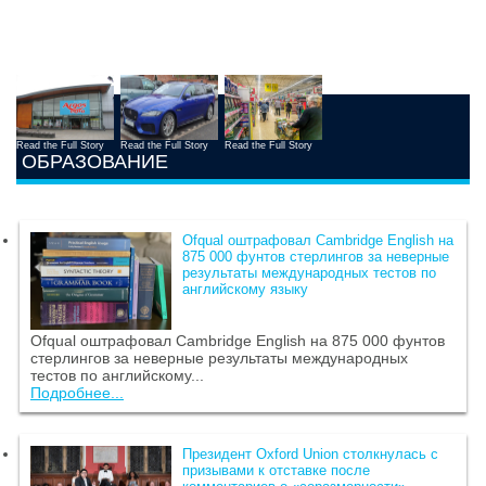
Read the Full Story
Read the Full Story
Read the Full Story
ОБРАЗОВАНИЕ
Ofqual оштрафовал Cambridge English на
875 000 фунтов стерлингов за неверные
результаты международных тестов по
английскому языку
Ofqual оштрафовал Cambridge English на 875 000 фунтов
стерлингов за неверные результаты международных
тестов по английскому...
Подробнее...
Президент Oxford Union столкнулась с
призывами к отставке после