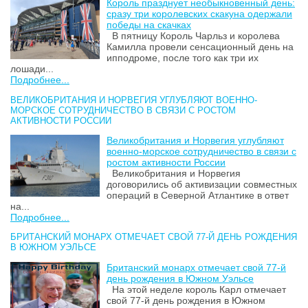
Король празднует необыкновенный день:
сразу три королевских скакуна одержали
победы на скачках
В пятницу Король Чарльз и королева
Камилла провели сенсационный день на
ипподроме, после того как три их
лошади...
Подробнее...
ВЕЛИКОБРИТАНИЯ И НОРВЕГИЯ УГЛУБЛЯЮТ ВОЕННО-
МОРСКОЕ СОТРУДНИЧЕСТВО В СВЯЗИ С РОСТОМ
АКТИВНОСТИ РОССИИ
Великобритания и Норвегия углубляют
военно-морское сотрудничество в связи с
ростом активности России
Великобритания и Норвегия
договорились об активизации совместных
операций в Северной Атлантике в ответ
на...
Подробнее...
БРИТАНСКИЙ МОНАРХ ОТМЕЧАЕТ СВОЙ 77-Й ДЕНЬ РОЖДЕНИЯ
В ЮЖНОМ УЭЛЬСЕ
Британский монарх отмечает свой 77-й
день рождения в Южном Уэльсе
На этой неделе король Карл отмечает
свой 77-й день рождения в Южном