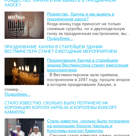
РОЖДЕСТВО, ХАНУКА И КАК ВЫЖИТЬ В ПРАЗДНИЧНОМ
ХАОСЕ?
Рождество, Ханука и как выжить в
праздничном хаосе?
Когда конец года приносит не только
снежные сугробы, но и двухнедельную
гонку за праздничным настроением, вы...
Подробнее...
ПРАЗДНОВАНИЕ ХАНУКИ В СТАРЕЙШЕМ ЗДАНИИ
ВЕСТМИНСТЕРА СТАНЕТ ЕЖЕГОДНЫМ МЕРОПРИЯТИЕМ
Празднование Хануки в старейшем
здании Вестминстера станет ежегодным
мероприятием
В Вестминстерском зале приёмов,
построенном в 1097 году, прошло второе
в истории празднование Хануки, а
спикер...
Подробнее...
СТАЛО ИЗВЕСТНО, СКОЛЬКО БЫЛО ПОТРАЧЕНО НА
КОРОНАЦИЮ КОРОЛЯ ЧАРЛЬЗА И КОРОЛЕВЫ-КОНСОРТ
КАМИЛЛЫ
Стало известно, сколько было потрачено
на коронацию Короля Чарльза и
Королевы-консорт Камиллы
Сегодня стала известна сумма, которая