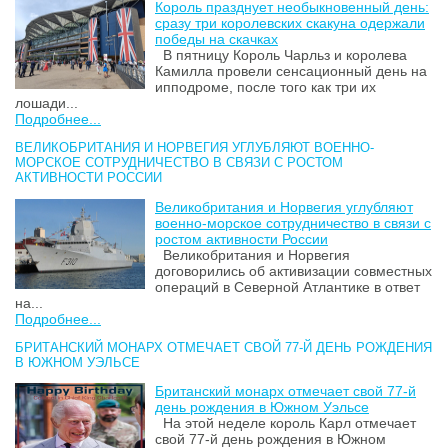
Король празднует необыкновенный день:
сразу три королевских скакуна одержали
победы на скачках
В пятницу Король Чарльз и королева
Камилла провели сенсационный день на
ипподроме, после того как три их
лошади...
Подробнее...
ВЕЛИКОБРИТАНИЯ И НОРВЕГИЯ УГЛУБЛЯЮТ ВОЕННО-
МОРСКОЕ СОТРУДНИЧЕСТВО В СВЯЗИ С РОСТОМ
АКТИВНОСТИ РОССИИ
Великобритания и Норвегия углубляют
военно-морское сотрудничество в связи с
ростом активности России
Великобритания и Норвегия
договорились об активизации совместных
операций в Северной Атлантике в ответ
на...
Подробнее...
БРИТАНСКИЙ МОНАРХ ОТМЕЧАЕТ СВОЙ 77-Й ДЕНЬ РОЖДЕНИЯ
В ЮЖНОМ УЭЛЬСЕ
Британский монарх отмечает свой 77-й
день рождения в Южном Уэльсе
На этой неделе король Карл отмечает
свой 77-й день рождения в Южном