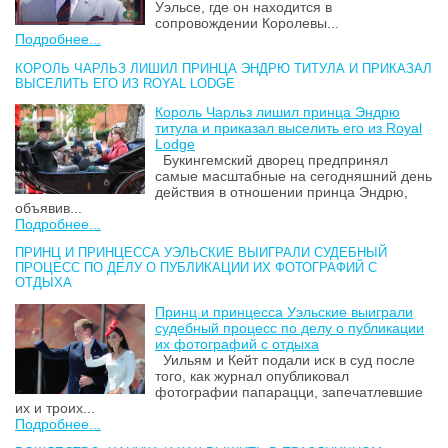
Уэльсе, где он находится в
сопровождении Королевы...
Подробнее...
КОРОЛЬ ЧАРЛЬЗ ЛИШИЛ ПРИНЦА ЭНДРЮ ТИТУЛА И ПРИКАЗАЛ
ВЫСЕЛИТЬ ЕГО ИЗ ROYAL LODGE
Король Чарльз лишил принца Эндрю
титула и приказал выселить его из Royal
Lodge
Букингемский дворец предпринял
самые масштабные на сегодняшний день
действия в отношении принца Эндрю,
объявив...
Подробнее...
ПРИНЦ И ПРИНЦЕССА УЭЛЬСКИЕ ВЫИГРАЛИ СУДЕБНЫЙ
ПРОЦЕСС ПО ДЕЛУ О ПУБЛИКАЦИИ ИХ ФОТОГРАФИЙ С
ОТДЫХА
Принц и принцесса Уэльские выиграли
судебный процесс по делу о публикации
их фотографий с отдыха
Уильям и Кейт подали иск в суд после
того, как журнал опубликовал
фотографии папарацци, запечатлевшие
их и троих...
Подробнее...