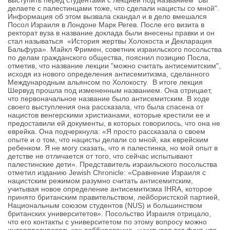
выступить перед студентами с лекцией под названием "Вы
делаете с палестинцами тоже, что сделали нацисты со мной".
Информация об этом вызвала скандал и в дело вмешался
Посол Израиля в Лондоне Марк Регев. После его визита в
ректорат вуза в название доклада были внесены правки и он
стал называться «История жертвы Холокоста и Декларация
Бальфура». Майкл Фримен, советник израильского посольства
по делам гражданского общества, пояснил позицию Посла,
отметив, что название лекции "можно считать антисемитским",
исходя из нового определения антисемитизма, сделанного
Международным альянсом по Холокосту. В итоге лекция
Шервуд прошла под измененным названием. Она отрицает,
что первоначальное название было антисемитским. В ходе
своего выступления она рассказала, что была спасена от
нацистов венгерскими христианами, которые крестили ее и
предоставили ей документы, в которых говорилось, что она не
еврейка. Она подчеркнула: «Я просто рассказала о своем
опыте и о том, что нацисты делали со мной, как еврейским
ребенком. Я не могу сказать, что я палестинка, но мой опыт в
детстве не отличается от того, что сейчас испытывают
палестинские дети». Представитель израильского посольства
отметил изданию Jewish Chronicle: «Сравнение Израиля с
нацистским режимом разумно считать антисемитским,
учитывая новое определение антисемитизма IHRA, которое
принято британским правительством, лейбористской партией,
Национальным союзом студентов (NUS) и большинством
британских университетов». Посольство Израиля отрицало,
что его контакты с университетом по этому вопросу можно