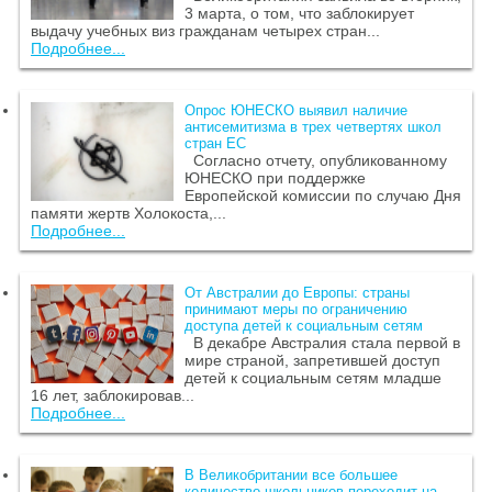
3 марта, о том, что заблокирует
выдачу учебных виз гражданам четырех стран...
Подробнее...
Опрос ЮНЕСКО выявил наличие
антисемитизма в трех четвертях школ
стран ЕС
Согласно отчету, опубликованному
ЮНЕСКО при поддержке
Европейской комиссии по случаю Дня
памяти жертв Холокоста,...
Подробнее...
От Австралии до Европы: страны
принимают меры по ограничению
доступа детей к социальным сетям
В декабре Австралия стала первой в
мире страной, запретившей доступ
детей к социальным сетям младше
16 лет, заблокировав...
Подробнее...
В Великобритании все большее
количество школьников переходит на