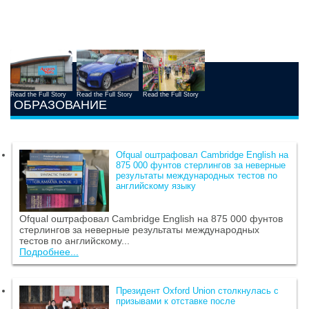
Read the Full Story
Read the Full Story
Read the Full Story
ОБРАЗОВАНИЕ
Ofqual оштрафовал Cambridge English на
875 000 фунтов стерлингов за неверные
результаты международных тестов по
английскому языку
Ofqual оштрафовал Cambridge English на 875 000 фунтов
стерлингов за неверные результаты международных
тестов по английскому...
Подробнее...
Президент Oxford Union столкнулась с
призывами к отставке после