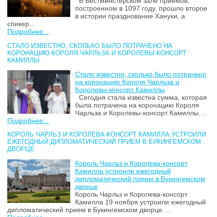
В Вестминстерском зале приёмов,
построенном в 1097 году, прошло второе
в истории празднование Хануки, а
спикер...
Подробнее...
СТАЛО ИЗВЕСТНО, СКОЛЬКО БЫЛО ПОТРАЧЕНО НА
КОРОНАЦИЮ КОРОЛЯ ЧАРЛЬЗА И КОРОЛЕВЫ-КОНСОРТ
КАМИЛЛЫ
Стало известно, сколько было потрачено
на коронацию Короля Чарльза и
Королевы-консорт Камиллы
Сегодня стала известна сумма, которая
была потрачена на коронацию Короля
Чарльза и Королевы-консорт Камиллы....
Подробнее...
КОРОЛЬ ЧАРЛЬЗ И КОРОЛЕВА-КОНСОРТ КАМИЛЛА УСТРОИЛИ
ЕЖЕГОДНЫЙ ДИПЛОМАТИЧЕСКИЙ ПРИЕМ В БУКИНГЕМСКОМ
ДВОРЦЕ
Король Чарльз и Королева-консорт
Камилла устроили ежегодный
дипломатический прием в Букингемском
дворце
Король Чарльз и Королева-консорт
Камилла 19 ноября устроили ежегодный
дипломатический прием в Букингемском дворце....