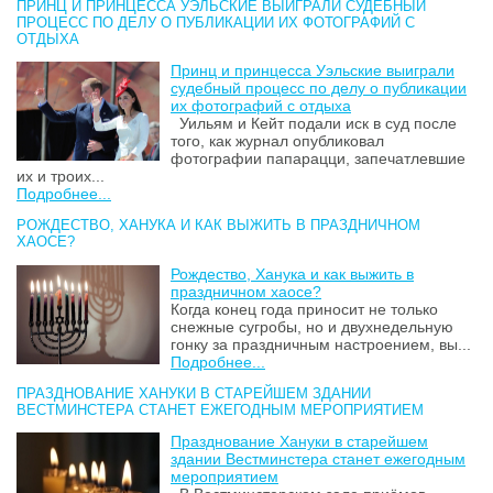
ПРИНЦ И ПРИНЦЕССА УЭЛЬСКИЕ ВЫИГРАЛИ СУДЕБНЫЙ
ПРОЦЕСС ПО ДЕЛУ О ПУБЛИКАЦИИ ИХ ФОТОГРАФИЙ С
ОТДЫХА
Принц и принцесса Уэльские выиграли
судебный процесс по делу о публикации
их фотографий с отдыха
Уильям и Кейт подали иск в суд после
того, как журнал опубликовал
фотографии папарацци, запечатлевшие
их и троих...
Подробнее...
РОЖДЕСТВО, ХАНУКА И КАК ВЫЖИТЬ В ПРАЗДНИЧНОМ
ХАОСЕ?
Рождество, Ханука и как выжить в
праздничном хаосе?
Когда конец года приносит не только
снежные сугробы, но и двухнедельную
гонку за праздничным настроением, вы...
Подробнее...
ПРАЗДНОВАНИЕ ХАНУКИ В СТАРЕЙШЕМ ЗДАНИИ
ВЕСТМИНСТЕРА СТАНЕТ ЕЖЕГОДНЫМ МЕРОПРИЯТИЕМ
Празднование Хануки в старейшем
здании Вестминстера станет ежегодным
мероприятием