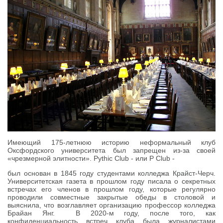
Имеющий 175-летнюю историю неформальный клуб
Оксфордского университета был запрещен из-за своей
«чрезмерной элитности». Pythic Club - или P Club -
был основан в 1845 году студентами колледжа Крайст-Черч.
Университетская газета в прошлом году писала о секретных
встречах его членов в прошлом году, которые регулярно
проводили совместные закрытые обеды в столовой и
выяснила, что возглавляет организацию профессор колледжа
Брайан Янг. В 2020-м году, после того, как
конфиденциальность встреч клуба была журналистами