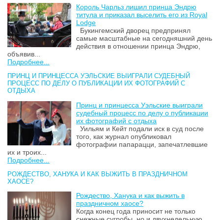
Король Чарльз лишил принца Эндрю
титула и приказал выселить его из Royal
Lodge
Букингемский дворец предпринял
самые масштабные на сегодняшний день
действия в отношении принца Эндрю,
объявив...
Подробнее...
ПРИНЦ И ПРИНЦЕССА УЭЛЬСКИЕ ВЫИГРАЛИ СУДЕБНЫЙ
ПРОЦЕСС ПО ДЕЛУ О ПУБЛИКАЦИИ ИХ ФОТОГРАФИЙ С
ОТДЫХА
Принц и принцесса Уэльские выиграли
судебный процесс по делу о публикации
их фотографий с отдыха
Уильям и Кейт подали иск в суд после
того, как журнал опубликовал
фотографии папарацци, запечатлевшие
их и троих...
Подробнее...
РОЖДЕСТВО, ХАНУКА И КАК ВЫЖИТЬ В ПРАЗДНИЧНОМ
ХАОСЕ?
Рождество, Ханука и как выжить в
праздничном хаосе?
Когда конец года приносит не только
снежные сугробы, но и двухнедельную