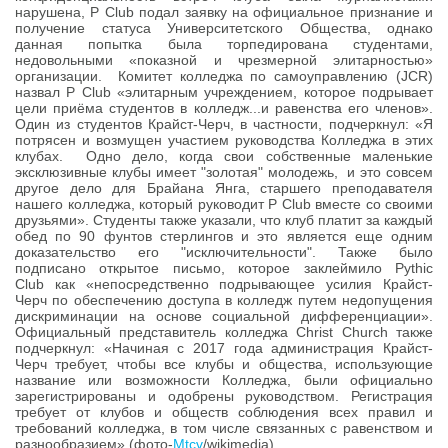
нарушена, P Club подал заявку на официальное признание и
получение статуса Университетского Общества, однако
данная попытка была торпедирована студентами,
недовольными «показной и чрезмерной элитарностью»
организации. Комитет колледжа по самоуправлению (JCR)
назвал P Club «элитарным учреждением, которое подрывает
цели приёма студентов в колледж...и равенства его членов».
Один из студентов Крайст-Черч, в частности, подчеркнул: «Я
потрясен и возмущен участием руководства Колледжа в этих
клубах. Одно дело, когда свои собственные маленькие
эксклюзивные клубы имеет "золотая" молодежь, и это совсем
другое дело для Брайана Янга, старшего преподавателя
нашего колледжа, который руководит P Club вместе со своими
друзьями». Студенты также указали, что клуб платит за каждый
обед по 90 фунтов стерлингов и это является еще одним
доказательство его "исключительности". Также было
подписано открытое письмо, которое заклеймило Pythic
Club как «непосредственно подрывающее усилия Крайст-
Черч по обеспечению доступа в колледж путем недопущения
дискриминации на основе социальной дифференциации».
Официальный представитель колледжа Christ Church также
подчеркнул: «Начиная с 2017 года администрация Крайст-
Черч требует, чтобы все клубы и общества, использующие
название или возможности Колледжа, были официально
зарегистрированы и одобрены руководством. Регистрация
требует от клубов и обществ соблюдения всех правил и
требований колледжа, в том числе связанных с равенством и
разнообразием» (фото-
Mtcv
/wikimedia).