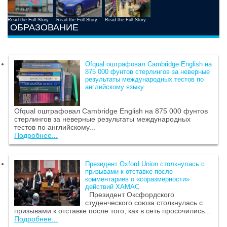
Read the Full Story
Read the Full Story
Read the Full Story
ОБРАЗОВАНИЕ
Ofqual оштрафовал Cambridge English на
875 000 фунтов стерлингов за неверные
результаты международных тестов по
английскому языку
Ofqual оштрафовал Cambridge English на 875 000 фунтов
стерлингов за неверные результаты международных
тестов по английскому...
Подробнее...
Президент Oxford Union столкнулась с
призывами к отставке после
комментариев о «соразмерности»
действий ХАМАС
Президент Оксфордского
студенческого союза столкнулась с
призывами к отставке после того, как в сеть просочились...
Подробнее...