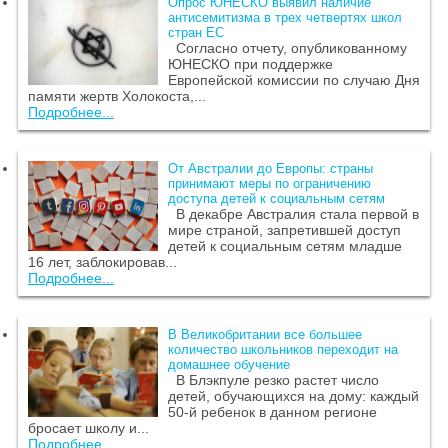
Опрос ЮНЕСКО выявил наличие
антисемитизма в трех четвертях школ
стран ЕС
Согласно отчету, опубликованному
ЮНЕСКО при поддержке
Европейской комиссии по случаю Дня
памяти жертв Холокоста,...
Подробнее...
От Австралии до Европы: страны
принимают меры по ограничению
доступа детей к социальным сетям
В декабре Австралия стала первой в
мире страной, запретившей доступ
детей к социальным сетям младше
16 лет, заблокировав...
Подробнее...
В Великобритании все большее
количество школьников переходит на
домашнее обучение
В Блэкпуле резко растет число
детей, обучающихся на дому: каждый
50-й ребенок в данном регионе
бросает школу и...
Подробнее...