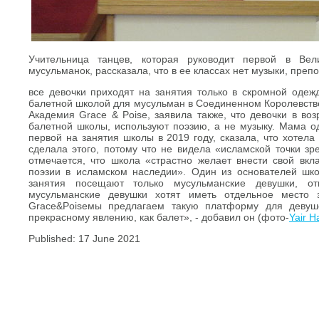
Учительница танцев, которая руководит первой в Вел
мусульманок, рассказала, что в ее классах нет музыки, пре
все девочки приходят на занятия только в скромной одеж
балетной школой для мусульман в Соединенном Королевстве
Академия Grace & Poise, заявила также, что девочки в воз
балетной школы, используют поэзию, а не музыку. Мама од
первой на занятия школы в 2019 году, сказала, что хотела
сделала этого, потому что не видела «исламской точки з
отмечается, что школа «страстно желает внести свой вкл
поэзии в исламском наследии». Один из основателей ш
занятия посещают только мусульманские девушки, от
мусульманские девушки хотят иметь отдельное место 
Grace&Poiseмы предлагаем такую платформу для девуш
прекрасному явлению, как балет», - добавил он (фото-
Yair H
Published: 17 June 2021