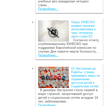
учебных виз гражданам четырех
стран...
Подробнее...
Опрос ЮНЕСКО
выявил наличие
антисемитизма в
трех четвертях
школ стран ЕС
Согласно отчету,
опубликованному ЮНЕСКО при
поддержке Европейской комиссии по
случаю Дня памяти жертв Холокоста,...
Подробнее...
От Австралии до
Европы: страны
принимают меры по
ограничению
доступа детей к
социальным сетям
В декабре Австралия стала первой в
мире страной, запретившей доступ
детей к социальным сетям младше 16
лет, заблокировав...
Подробнее...