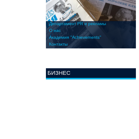
Департамент PR и рекламы
О нас
Академия "Achievements"
Контакты
БИЗНЕС