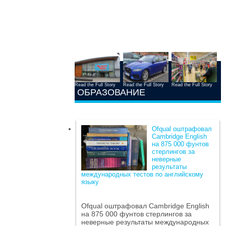
Read the Full Story
Read the Full Story
Read the Full Story
ОБРАЗОВАНИЕ
Ofqual оштрафовал
Cambridge English
на 875 000 фунтов
стерлингов за
неверные
результаты
международных тестов по английскому
языку
Ofqual оштрафовал Cambridge English
на 875 000 фунтов стерлингов за
неверные результаты международных