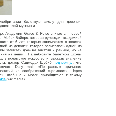
икобритании балетную школу для девочек-
подавателей-мужчин и
де. Академия Grace & Poise считается первой
. Мэйси Байерс, которая руководит академией
расте от 6 лет, которые занимаются в классах
ной из девочек, которая записалась одной из
 бы записать дочь на занятия и раньше, но не
рения на вещи». На веб-сайте балетной школы
ад в исламское искусство и уважать значение
колы, доктор Саджедах Шубиб
подчеркнул
, что
мечает Daily mail. «По разным причинам
занятий из соображений скромности. Через
ек, чтобы они могли приобщиться к такому
aklai
/wikimedia).