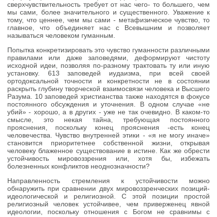
сверхчувствительность требует от нас чего- то большего, чем
мы сами, более значительного и существенного. Уважение к
тому, что ценнее, чем мы сами - метафизическое чувство, то
главное, что объединяет нас с Всевышним и позволяет
называться человеком гуманным.
Попытка конкретизировать это чувство гуманности различными
правилами или даже заповедями, деформируют чистоту
исходной идеи, позволяя по-разному трактовать ту или иную
установку. 613 заповедей иудаизма, при всей своей
ортодоксальной точности и конкретности не в состоянии
раскрыть глубину творческой взаимосвязи человека и Высшего
Разума. 10 заповедей христианства также находятся в фокусе
постоянного обсуждения и уточнения. В одном случае «не
убий» - хорошо, а в других - уже не так очевидно. В каком-то
смысле, это некая тайна, требующая постоянного
прояснения, поскольку конец прояснения -есть конец
человечества. Чувство внутренней этики - «я не могу иначе»
становится приоритетнее собственной жизни, открывая
человеку блаженное существование в истине. Как же обрести
устойчивость мировоззрения или, хотя бы, избежать
болезненных конфликтов неоднозначности?
Направленность стремления к устойчивости можно
обнаружить при сравнении двух мировоззренческих позиций-
идеологической и религиозной. С этой позиции простой
религиозный человек устойчивее, чем приверженец явной
идеологии, поскольку отношения с Богом не сравнимы с