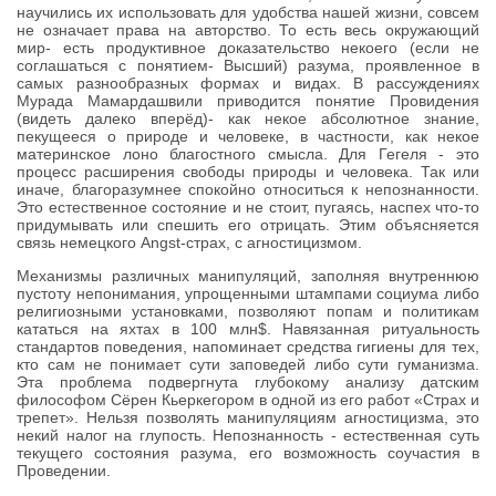
научились их использовать для удобства нашей жизни, совсем
не означает права на авторство. То есть весь окружающий
мир- есть продуктивное доказательство некоего (если не
соглашаться с понятием- Высший) разума, проявленное в
самых разнообразных формах и видах. В рассуждениях
Мурада Мамардашвили приводится понятие Провидения
(видеть далеко вперёд)- как некое абсолютное знание,
пекущееся о природе и человеке, в частности, как некое
материнское лоно благостного смысла. Для Гегеля - это
процесс расширения свободы природы и человека. Так или
иначе, благоразумнее спокойно относиться к непознанности.
Это естественное состояние и не стоит, пугаясь, наспех что-то
придумывать или спешить его отрицать. Этим объясняется
связь немецкого Angst-страх, с агностицизмом.
Механизмы различных манипуляций, заполняя внутреннюю
пустоту непонимания, упрощенными штампами социума либо
религиозными установками, позволяют попам и политикам
кататься на яхтах в 100 млн$. Навязанная ритуальность
стандартов поведения, напоминает средства гигиены для тех,
кто сам не понимает сути заповедей либо сути гуманизма.
Эта проблема подвергнута глубокому анализу датским
философом Сёрен Кьеркегором в одной из его работ «Страх и
трепет». Нельзя позволять манипуляциям агностицизма, это
некий налог на глупость. Непознанность - естественная суть
текущего состояния разума, его возможность соучастия в
Проведении.