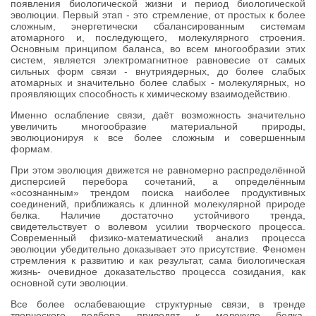
появления биологической жизни и период биологической
эволюции. Первый этап - это стремление, от простых к более
сложным, энергетически сбалансированным системам
атомарного и, последующего, молекулярного строения.
Основным принципом баланса, во всем многообразии этих
систем, является электромагнитное равновесие от самых
сильных форм связи - внутриядерных, до более слабых
атомарных и значительно более слабых - молекулярных, но
проявляющих способность к химическому взаимодействию.
Именно ослабление связи, даёт возможность значительно
увеличить многообразие материальной природы,
эволюционируя к все более сложным и совершенным
формам.
При этом эволюция движется не равномерно распределённой
дисперсией перебора сочетаний, а определённым
«осознанным» трендом поиска наиболее продуктивных
соединений, приближаясь к длинной молекулярной природе
белка. Наличие достаточно устойчивого тренда,
свидетельствует о волевом усилии творческого процесса.
Современный физико-математический анализ процесса
эволюции убедительно доказывает это присутствие. Феномен
стремления к развитию и как результат, сама биологическая
жизнь- очевидное доказательство процесса созидания, как
основной сути эволюции.
Все более ослабевающие структурные связи, в тренде
творческого подбора приводят к молекуле белка,