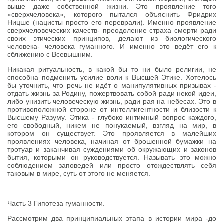
выше даже собственной жизни. Это проявление того
«сверхчеловека», которого пытался объяснить Фридрих
Ницше (нацисты просто его переврали). Именно проявление
сверхчеловеческих качеств- преодоление страха смерти ради
своих этических принципов, делают из биологического
человека- человека гуманного. И именно это ведёт его к
сближению с Всевышним.
Никакая ритуальность, в какой бы то ни было религии, не
способна подменить усилие воли к Высшей Этике. Хотелось
бы уточнить, что речь не идёт о манипулятивных призывах -
отдать жизнь за Родину, пожертвовать собой ради некой идеи,
либо унизить человеческую жизнь, ради рая на небесах. Это в
противоположной стороне от интеллигентности и близости к
Высшему Разуму. Этика - глубоко интимный вопрос каждого,
его свободный, никем не понукаемый, взгляд на мир, в
котором он существует. Это проявляется в малейших
проявлениях человека, начиная от брошенной бумажки на
тротуар и заканчивая суждениями об окружающих и законов
бытия, которыми он руководствуется. Называть это можно
соблюдением заповедей или просто отождествлять себя
таковым в мире, суть от этого не меняется.
Часть 3 Гипотеза гуманности.
Рассмотрим два принципиальных этапа в истории мира -до