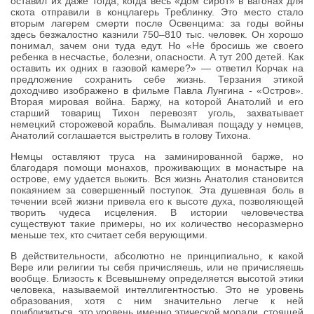
оставил их даже тогда, когда весь «Дом сирот» в вагонах для
скота отправили в концлагерь Треблинку. Это место стало
вторым лагерем смерти после Освенцима: за годы войны
здесь безжалостно казнили 750–810 тыс. человек. Он хорошо
понимал, зачем они туда едут. Но «Не бросишь же своего
ребенка в несчастье, болезни, опасности. А тут 200 детей. Как
оставить их одних в газовой камере?» — ответил Корчак на
предложение сохранить себе жизнь. Терзания этикой
доходчиво изображено в фильме Павла Лунгина - «Остров».
Вторая мировая война. Баржу, на которой Анатолий и его
старший товарищ Тихон перевозят уголь, захватывает
немецкий сторожевой корабль. Вымаливая пощаду у немцев,
Анатолий соглашается выстрелить в голову Тихона.
Немцы оставляют труса на заминированной барже, но
благодаря помощи монахов, проживающих в монастыре на
острове, ему удается выжить. Вся жизнь Анатолия становится
покаянием за совершенный поступок. Эта душевная боль в
течении всей жизни привела его к высоте духа, позволяющей
творить чудеса исцеления. В истории человечества
существуют такие примеры, но их количество несоразмерно
меньше тех, кто считает себя верующими.
В действительности, абсолютно не принципиально, к какой
Вере или религии ты себя причисляешь, или не причисляешь
вообще. Близость к Всевышнему определяется высотой этики
человека, называемой интеллигентностью. Это не уровень
образования, хотя с ним значительно легче к ней
приблизиться, это уровень именно этической морали, стоящей