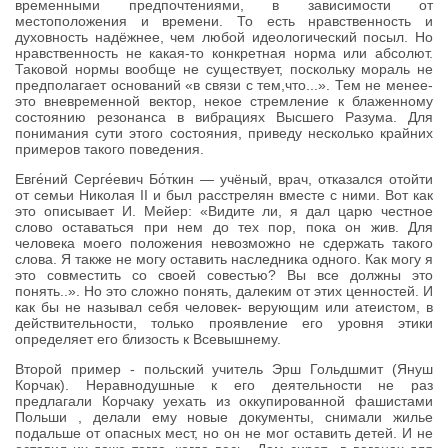
временными предпочтениями, в зависимости от
местоположения и времени. То есть нравственность и
духовность надёжнее, чем любой идеологический посыл. Но
нравственность не какая-то конкретная норма или абсолют.
Таковой нормы вообще не существует, поскольку мораль не
предполагает оснований «в связи с тем,что...». Тем не менее-
это вневременной вектор, некое стремление к блаженному
состоянию резонанса в вибрациях Высшего Разума. Для
понимания сути этого состояния, приведу несколько крайних
примеров такого поведения.
Евге́ний Серге́евич Бо́ткин — учёный, врач, отказался отойти
от семьи Николая II и был расстрелян вместе с ними. Вот как
это описывает И. Мейер: «Видите ли, я дал царю честное
слово оставаться при нем до тех пор, пока он жив. Для
человека моего положения невозможно не сдержать такого
слова. Я также не могу оставить наследника одного. Как могу я
это совместить со своей совестью? Вы все должны это
понять..». Но это сложно понять, далеким от этих ценностей. И
как бы не называл себя человек- верующим или атеистом, в
действительности, только проявление его уровня этики
определяет его близость к Всевышнему.
Второй пример - польский учитель Эрш Гольдшмит (Януш
Корчак). Неравнодушные к его деятельности не раз
предлагали Корчаку уехать из оккупированной фашистами
Польши , делали ему новые документы, снимали жилье
подальше от опасных мест, но он не мог оставить детей. И не