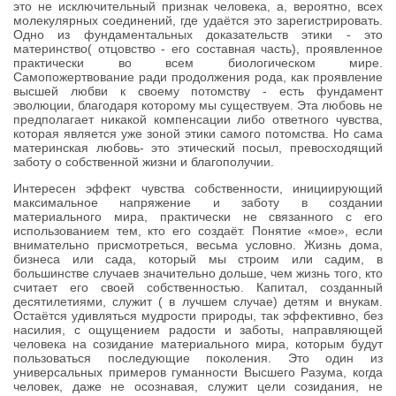
это не исключительный признак человека, а, вероятно, всех
молекулярных соединений, где удаётся это зарегистрировать.
Одно из фундаментальных доказательств этики - это
материнство( отцовство - его составная часть), проявленное
практически во всем биологическом мире.
Самопожертвование ради продолжения рода, как проявление
высшей любви к своему потомству - есть фундамент
эволюции, благодаря которому мы существуем. Эта любовь не
предполагает никакой компенсации либо ответного чувства,
которая является уже зоной этики самого потомства. Но сама
материнская любовь- это этический посыл, превосходящий
заботу о собственной жизни и благополучии.
Интересен эффект чувства собственности, инициирующий
максимальное напряжение и заботу в создании
материального мира, практически не связанного с его
использованием тем, кто его создаёт. Понятие «мое», если
внимательно присмотреться, весьма условно. Жизнь дома,
бизнеса или сада, который мы строим или садим, в
большинстве случаев значительно дольше, чем жизнь того, кто
считает его своей собственностью. Капитал, созданный
десятилетиями, служит ( в лучшем случае) детям и внукам.
Остаётся удивляться мудрости природы, так эффективно, без
насилия, с ощущением радости и заботы, направляющей
человека на созидание материального мира, которым будут
пользоваться последующие поколения. Это один из
универсальных примеров гуманности Высшего Разума, когда
человек, даже не осознавая, служит цели созидания, не