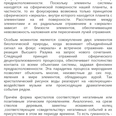
предрасположенности. Поскольку элементы системы
находятся на сферической поверхности нашей планеты, в
частности, то их фокусировка возможна только принципом
сферического «зеркала», внутри которого находится планета с
элементами на её поверхности. Расстояние между
элементами и их радиальным отражением в «зеркале»
зависит от близости элементов, обеспечивающее
невозможность наложения или пересечения лучей отражения.
Особым моментом является совокупление двух элементов
биологической природы, когда возникает объединённый
сигнал на фокус «зеркала» и встречное отражение- как
реакция Высшего Разума на запрос нового сочетания.
Следящий принцип отражений сферического
децентрализованного процессора, обеспечивает постоянство
контакта со всеми объектами системы, задавая феномен
предрасположенности. Эта парадигма процесса мироздания
позволяет объяснить многие, неизвестные до сих пор,
явления в мире элементов, обладающих аурой. Так
кристаллический рисунок воды реагирует на «волнующие»
воздействия музыки или происходящие драматические
события рядом.
Причём форма кристаллов соответствует негативным или
позитивным этическим проявлениям. Аналогично, на срезе
стволов деревьев, заметны искажения колец
,соответствующие «свидетельству» негативных событий в их
присутствии в этом же периоде времени. То есть гуманность -