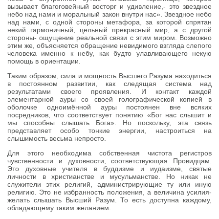
вызывает благоговейный восторг и удивление,- это звездное
небо над нами и моральный закон внутри нас». Звездное небо
над нами, с одной стороны метафора, за которой спрятан
некий гармоничный, цельный прекрасный мир, а с другой
стороны- ощущение реальной связи с этим миром. Возможно
этим же, объясняется обращение невидимого взгляда слепого
человека именно к небу, как будто улавливающего некую
помощь в ориентации.
Таким образом, сила и мощность Высшего Разума находиться
в постоянном развитии, как следящая система над
результатами своего проявления. И контакт каждой
элементарной ауры со своей голографической копией в
оболочке одноимённой ауры постоянен вне всяких
посредников, что соответствует понятию «Бог нас слышит и
мы способны слышать Бога». Но поскольку, эта связь
представляет особо тонкие энергии, настроиться на
слышимость весьма непросто.
Для этого необходима собственная чистота регистров
чувственности и духовности, соответствующая Провидцам.
Это духовные учителя в буддизме и иудаизме, святые
личности в христианстве и мусульманстве. Но никак не
служители этих религий, администрирующие ту или иную
религию. Это не избранность положения, а величина усилия-
желать слышать Высший Разум. То есть доступна каждому,
обладающему таким желанием.