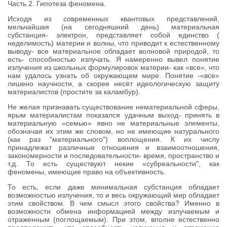
Часть 2. Гипотеза феномена.
Исходя из современных квантовых представлений,
мельчайшая (на сегодняшний день) материальная
субстанция- электрон, представляет собой единство (
неделимость) материи и волны, что приводит к естественному
выводу- все материальное обладает волновой природой, то
есть- способностью излучать. Я намеренно вывел понятие
излучения из школьных формулировок материи- как «все», что
нам удалось узнать об окружающем мире. Понятие -«все»
лишено научности, а скорее несёт идеологическую защиту
материалистов (простите за каламбур).
Не желая признавать существование нематериальной сферы,
ярым материалистам показался удачным выход- принять в
материальную «семью» явно не материальные элементы,
обозначая их этим же словом, но не имеющие натурального
(как раз "материального") воплощения. К их числу
принадлежат различные отношения и взаимоотношения,
закономерности и последовательности- время, пространство и
т.д. То есть существуют некие «субреальности", как
феномены, имеющие право на объективность.
То есть, если даже минимальная субстанция обладает
возможностью излучения, то и весь окружающий мир обладает
этим свойством. В чем смысл этого свойства? Именно в
возможности обмена информацией между излучаемым и
отраженным (поглощаемым). При этом, вполне естественно