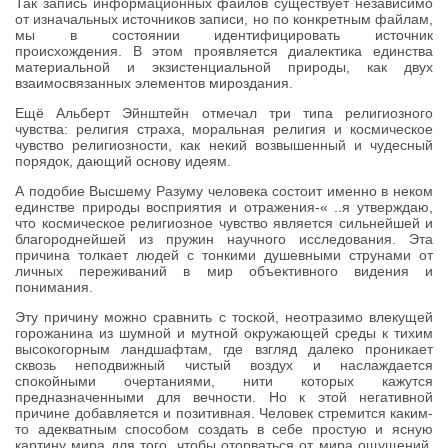
Так запись информационных файлов существует независимо
от изначальных источников записи, но по конкретным файлам,
мы в состоянии идентифицировать источник
происхождения. В этом проявляется диалектика единства
материальной и экзистенциальной природы, как двух
взаимосвязанных элементов мироздания.
Ещё Альберт Эйнштейн отмечал три типа религиозного
чувства: религия страха, моральная религия и космическое
чувство религиозности, как некий возвышенный и чудесный
порядок, дающий основу идеям.
А подобие Высшему Разуму человека состоит именно в неком
единстве природы восприятия и отражения-« ..я утверждаю,
что космическое религиозное чувство является сильнейшей и
благороднейшей из пружин научного исследования. Эта
причина толкает людей с тонкими душевными струнами от
личных переживаний в мир объективного видения и
понимания.
Эту причину можно сравнить с тоской, неотразимо влекущей
горожанина из шумной и мутной окружающей среды к тихим
высокогорным ландшафтам, где взгляд далеко проникает
сквозь неподвижный чистый воздух и наслаждается
спокойными очертаниями, нити которых кажутся
предназначенными для вечности. Но к этой негативной
причине добавляется и позитивная. Человек стремится каким-
то адекватным способом создать в себе простую и ясную
картину мира для того, чтобы оторваться от мира ощущений,