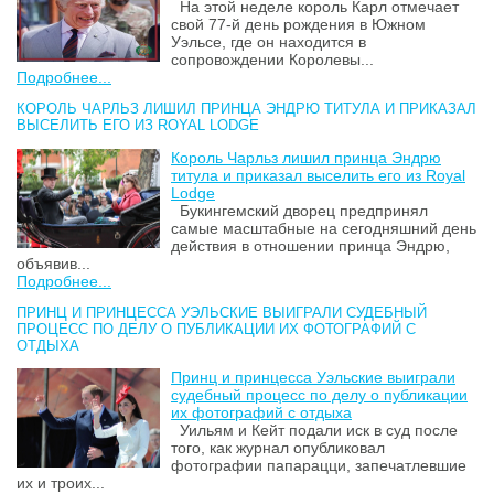
На этой неделе король Карл отмечает
свой 77-й день рождения в Южном
Уэльсе, где он находится в
сопровождении Королевы...
Подробнее...
КОРОЛЬ ЧАРЛЬЗ ЛИШИЛ ПРИНЦА ЭНДРЮ ТИТУЛА И ПРИКАЗАЛ
ВЫСЕЛИТЬ ЕГО ИЗ ROYAL LODGE
Король Чарльз лишил принца Эндрю
титула и приказал выселить его из Royal
Lodge
Букингемский дворец предпринял
самые масштабные на сегодняшний день
действия в отношении принца Эндрю,
объявив...
Подробнее...
ПРИНЦ И ПРИНЦЕССА УЭЛЬСКИЕ ВЫИГРАЛИ СУДЕБНЫЙ
ПРОЦЕСС ПО ДЕЛУ О ПУБЛИКАЦИИ ИХ ФОТОГРАФИЙ С
ОТДЫХА
Принц и принцесса Уэльские выиграли
судебный процесс по делу о публикации
их фотографий с отдыха
Уильям и Кейт подали иск в суд после
того, как журнал опубликовал
фотографии папарацци, запечатлевшие
их и троих...