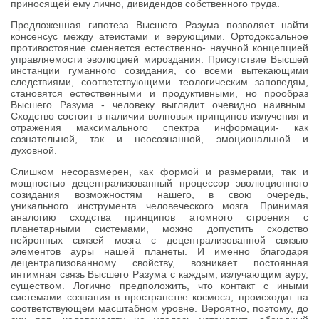
приносящей ему лично, дивидендов собственного труда.
Предложенная гипотеза Высшего Разума позволяет найти
консенсус между атеистами и верующими. Ортодоксальное
противостояние сменяется естественно- научной концепцией
управляемости эволюцией мироздания. Присутствие Высшей
инстанции гуманного созидания, со всеми вытекающими
следствиями, соответствующими теологическим заповедям,
становятся естественными и продуктивными, но прообраз
Высшего Разума - человеку выглядит очевидно наивным.
Сходство состоит в наличии волновых принципов излучения и
отражения максимального спектра информации- как
сознательной, так и неосознанной, эмоциональной и
духовной.
Слишком несоразмерен, как формой и размерами, так и
мощностью децентрализованный процессор эволюционного
созидания возможностям нашего, в свою очередь,
уникального инструмента человеческого мозга. Принимая
аналогию сходства принципов атомного строения с
планетарными системами, можно допустить сходство
нейронных связей мозга с децентрализованной связью
элементов ауры нашей планеты. И именно благодаря
децентрализованному свойству, возникает постоянная
интимная связь Высшего Разума с каждым, излучающим ауру,
существом. Логично предположить, что контакт с иными
системами сознания в пространстве космоса, происходит на
соответствующем масштабном уровне. Вероятно, поэтому, до