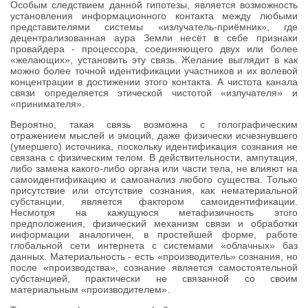
Особым следствием данной гипотезы, является возможность
установления информационного контакта между любыми
представителями системы «излучатель-приёмник», где
децентрализованная аура Земли несёт в себе признаки
провайдера - процессора, соединяющего двух или более
«желающих», установить эту связь. Желание выглядит в как
можно более точной идентификации участников и их волевой
концентрации в достижении этого контакта. А чистота канала
связи определяется этической чистотой «излучателя» и
«принимателя».
Вероятно, такая связь возможна с голографическим
отражением мыслей и эмоций, даже физически исчезнувшего
(умершего) источника, поскольку идентификация сознания не
связана с физическим телом. В действительности, ампутация,
либо замена какого-либо органа или части тела, не влияют на
самоидентификацию и самоанализ любого существа. Только
присутствие или отсутствие сознания, как нематериальной
субстанции, является фактором самоидентификации.
Несмотря на кажущуюся метафизичность этого
предположения, физический механизм связи и обработки
информации аналогичен, в простейшей форме, работе
глобальной сети интернета с системами «облачных» баз
данных. Материальность - есть «производитель» сознания, но
после «производства», сознание является самостоятельной
субстанцией, практически не связанной со своим
материальным «производителем».