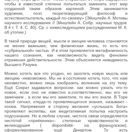
чтобы в известной степени попытаться заменить этот мир
созданной таким образом картиной. Этим занимаются
художник, поэт, теоретизирующий философ и
естествоиспытатель, каждый по-своему» (Эйнштейн А. Мотивы
научного исследования // Эйнштейн А. Собр. научных трудов:
В 4 т. Т. 4. С. 40). Ср. с нижеследующими рассуждениями М. К.
об утопии.)
В такой природе вещей, мысли и эмоции человека становятся
не менее важными, чем физическая жизнь, то есть его
«субреальной» частью. И в этом проявляется метафизичность
нашего сознания, как невозможность видеть феномен
отражения действительности. Этим объясняется невидимость
Высшего Разума.
Можно хотеть все что угодно, но захотеть новую мысль или
эмоцию -невозможно. Мы не в состоянии хотеть того, что нам
неизвестно, можно лишь изобразить волнение на эту тему.
Ещё Сократ задавался вопросом- как можно узнать что-то
новое, если оно не известно и,соответственно, мы его не
замечаем , а если мы его заметили, то мы его знали. В Торе
такой сигнал, откуда-то проявляющегося знания, называют -
хохма. Напряжения в сторону желания «услышать Бога»
проявляют молитвы, как медитативная попытка настроить
подсознание. Но в любом случае, чистота связи определяется
чистотой «приёмника»- степенью нравственности и
великодушия ( disponibiité- на французском),
сформулированное ещё Декартом. То есть