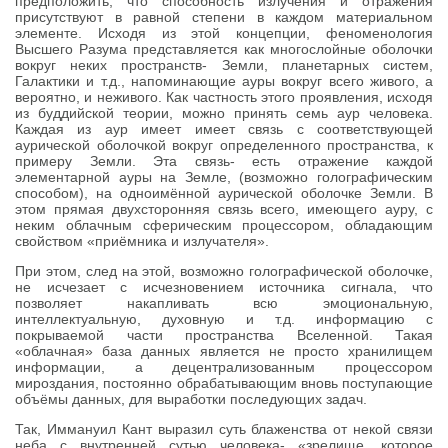
предположить, что способность излучения и отражения
присутствуют в равной степени в каждом материальном
элементе. Исходя из этой концепции, феноменология
Высшего Разума представляется как многослойные оболочки
вокруг неких пространств- Земли, планетарных систем,
Галактики и т.д., напоминающие ауры вокруг всего живого, а
вероятно, и неживого. Как частность этого проявления, исходя
из буддийской теории, можно принять семь аур человека.
Каждая из аур имеет имеет связь с соответствующей
аурической оболочкой вокруг определенного пространства, к
примеру Земли. Эта связь- есть отражение каждой
элементарной ауры на Земле, (возможно голографическим
способом), на одноимённой аурической оболочке Земли. В
этом прямая двухсторонняя связь всего, имеющего ауру, с
неким облачным сферическим процессором, обладающим
свойством «приёмника и излучателя».
При этом, след на этой, возможно голографической оболочке,
не исчезает с исчезновением источника сигнала, что
позволяет накапливать всю эмоциональную,
интеллектуальную, духовную и т.д. информацию с
покрываемой части пространства Вселенной. Такая
«облачная» база данных является не просто хранилищем
информации, а децентрализованным процессором
мироздания, постоянно обрабатывающим вновь поступающие
объёмы данных, для выработки последующих задач.
Так, Иммануил Кант выразил суть блаженства от некой связи
неба с внутренней сутью человека- «зрелище, которое