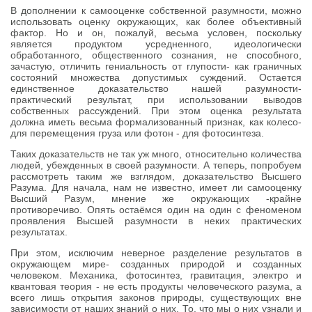
В дополнении к самооценке собственной разумности, можно
использовать оценку окружающих, как более объективный
фактор. Но и он, пожалуй, весьма условен, поскольку
является продуктом усредненного, идеологически
обработанного, общественного сознания, не способного,
зачастую, отличить гениальность от глупости- как граничных
состояний множества допустимых суждений. Остается
единственное доказательство нашей разумности-
практический результат, при использовании выводов
собственных рассуждений. При этом оценка результата
должна иметь весьма формализованный признак, как колесо-
для перемещения груза или фотон - для фотосинтеза.
Таких доказательств не так уж много, относительно количества
людей, убежденных в своей разумности. А теперь, попробуем
рассмотреть таким же взглядом, доказательство Высшего
Разума. Для начала, нам не известно, имеет ли самооценку
Высший Разум, мнение же окружающих -крайне
противоречиво. Опять остаёмся один на один с феноменом
проявления Высшей разумности в неких практических
результатах.
При этом, исключим неверное разделение результатов в
окружающем мире- созданных природой и созданных
человеком. Механика, фотосинтез, гравитация, электро и
квантовая теория - не есть продукты человеческого разума, а
всего лишь открытия законов природы, существующих вне
зависимости от наших знаний о них. То, что мы о них узнали и