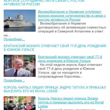
МОРСКОЕ СОТРУДНИЧЕСТВО В СВЯЗИ С РОСТОМ
АКТИВНОСТИ РОССИИ
Великобритания и Норвегия углубляют
военно-морское сотрудничество в связи с
ростом активности России
Великобритания и Норвегия
договорились об активизации совместных
операций в Северной Атлантике в ответ
на...
Подробнее...
БРИТАНСКИЙ МОНАРХ ОТМЕЧАЕТ СВОЙ 77-Й ДЕНЬ РОЖДЕНИЯ
В ЮЖНОМ УЭЛЬСЕ
Британский монарх отмечает свой 77-й
день рождения в Южном Уэльсе
На этой неделе король Карл отмечает
свой 77-й день рождения в Южном
Уэльсе, где он находится в
сопровождении Королевы...
Подробнее...
КОРОЛЬ ЧАРЛЬЗ ЛИШИЛ ПРИНЦА ЭНДРЮ ТИТУЛА И ПРИКАЗАЛ
ВЫСЕЛИТЬ ЕГО ИЗ ROYAL LODGE
Король Чарльз лишил принца Эндрю
титула и приказал выселить его из Royal
Lodge