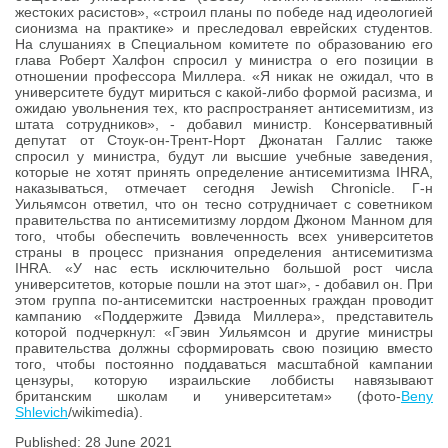
жестоких расистов», «строил планы по победе над идеологией
сионизма на практике» и преследовал еврейских студентов.
На слушаниях в Специальном комитете по образованию его
глава Роберт Халфон спросил у министра о его позиции в
отношении профессора Миллера. «Я никак не ожидал, что в
университете будут мириться с какой-либо формой расизма, и
ожидаю увольнения тех, кто распространяет антисемитизм, из
штата сотрудников», - добавил министр. Консервативный
депутат от Стоук-он-Трент-Норт Джонатан Галлис также
спросил у министра, будут ли высшие учебные заведения,
которые не хотят принять определение антисемитизма IHRA,
наказываться, отмечает сегодня Jewish Chronicle. Г-н
Уильямсон ответил, что он тесно сотрудничает с советником
правительства по антисемитизму лордом Джоном Манном для
того, чтобы обеспечить вовлеченность всех университетов
страны в процесс признания определения антисемитизма
IHRA. «У нас есть исключительно большой рост числа
университетов, которые пошли на этот шаг», - добавил он. При
этом группа по-антисемитски настроенных граждан проводит
кампанию «Поддержите Дэвида Миллера», представитель
которой подчеркнул: «Гэвин Уильямсон и другие министры
правительства должны сформировать свою позицию вместо
того, чтобы постоянно поддаваться масштабной кампании
цензуры, которую израильские лоббисты навязывают
британским школам и университетам» (фото-
Beny
Shlevich
/wikimedia).
Published: 28 June 2021