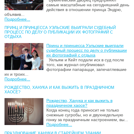
Букингемский дворец предпринял
самые масштабные на сегодняшний день
действия в отношении принца Эндрю,
объявив...
Подробнее...
ПРИНЦ И ПРИНЦЕССА УЭЛЬСКИЕ ВЫИГРАЛИ СУДЕБНЫЙ
ПРОЦЕСС ПО ДЕЛУ О ПУБЛИКАЦИИ ИХ ФОТОГРАФИЙ С
ОТДЫХА
Принц и принцесса Уэльские выиграли
судебный процесс по делу о публикации
их фотографий с отдыха
Уильям и Кейт подали иск в суд после
того, как журнал опубликовал
фотографии папарацци, запечатлевшие
их и троих...
Подробнее...
РОЖДЕСТВО, ХАНУКА И КАК ВЫЖИТЬ В ПРАЗДНИЧНОМ
ХАОСЕ?
Рождество, Ханука и как выжить в
праздничном хаосе?
Когда конец года приносит не только
снежные сугробы, но и двухнедельную
гонку за праздничным настроением, вы...
Подробнее...
ПРАЗДНОВАНИЕ ХАНУКИ В СТАРЕЙШЕМ ЗДАНИИ