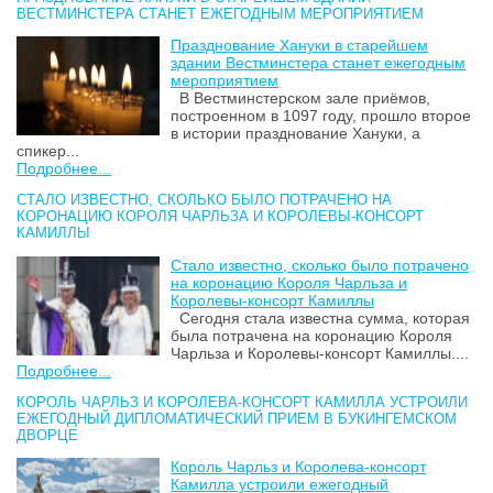
ВЕСТМИНСТЕРА СТАНЕТ ЕЖЕГОДНЫМ МЕРОПРИЯТИЕМ
Празднование Хануки в старейшем
здании Вестминстера станет ежегодным
мероприятием
В Вестминстерском зале приёмов,
построенном в 1097 году, прошло второе
в истории празднование Хануки, а
спикер...
Подробнее...
СТАЛО ИЗВЕСТНО, СКОЛЬКО БЫЛО ПОТРАЧЕНО НА
КОРОНАЦИЮ КОРОЛЯ ЧАРЛЬЗА И КОРОЛЕВЫ-КОНСОРТ
КАМИЛЛЫ
Стало известно, сколько было потрачено
на коронацию Короля Чарльза и
Королевы-консорт Камиллы
Сегодня стала известна сумма, которая
была потрачена на коронацию Короля
Чарльза и Королевы-консорт Камиллы....
Подробнее...
КОРОЛЬ ЧАРЛЬЗ И КОРОЛЕВА-КОНСОРТ КАМИЛЛА УСТРОИЛИ
ЕЖЕГОДНЫЙ ДИПЛОМАТИЧЕСКИЙ ПРИЕМ В БУКИНГЕМСКОМ
ДВОРЦЕ
Король Чарльз и Королева-консорт
Камилла устроили ежегодный