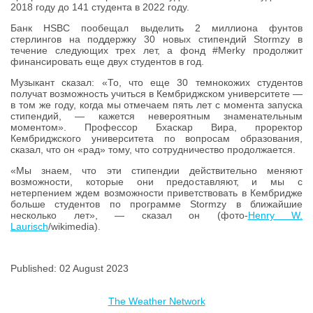
2018 году до 141 студента в 2022 году.
Банк HSBC пообещал выделить 2 миллиона фунтов
стерлингов на поддержку 30 новых стипендий Stormzy в
течение следующих трех лет, а фонд #Merky продолжит
финансировать еще двух студентов в год.
Музыкант сказал: «То, что еще 30 темнокожих студентов
получат возможность учиться в Кембриджском университете —
в том же году, когда мы отмечаем пять лет с момента запуска
стипендий, — кажется невероятным знаменательным
моментом». Профессор Бхаскар Вира, проректор
Кембриджского университета по вопросам образования,
сказал, что он «рад» тому, что сотрудничество продолжается.
«Мы знаем, что эти стипендии действительно меняют
возможности, которые они предоставляют, и мы с
нетерпением ждем возможности приветствовать в Кембридже
больше студентов по программе Stormzy в ближайшие
несколько лет», — сказал он (фото-
Henry W.
Laurisch
/wikimedia).
Published: 02 August 2023
The Weather Network