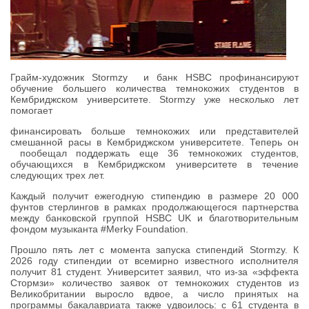
Грайм-художник Stormzy и банк HSBC профинансируют
обучение большего количества темнокожих студентов в
Кембриджском университете. Stormzy уже несколько лет
помогает
финансировать больше темнокожих или представителей
смешанной расы в Кембриджском университете. Теперь он
пообещал поддержать еще 36 темнокожих студентов,
обучающихся в Кембриджском университете в течение
следующих трех лет.
Каждый получит ежегодную стипендию в размере 20 000
фунтов стерлингов в рамках продолжающегося партнерства
между банковской группой HSBC UK и благотворительным
фондом музыканта #Merky Foundation.
Прошло пять лет с момента запуска стипендий Stormzy. К
2026 году стипендии от всемирно известного исполнителя
получит 81 студент. Университет заявил, что из-за «эффекта
Стормзи» количество заявок от темнокожих студентов из
Великобритании выросло вдвое, а число принятых на
программы бакалавриата также удвоилось: с 61 студента в