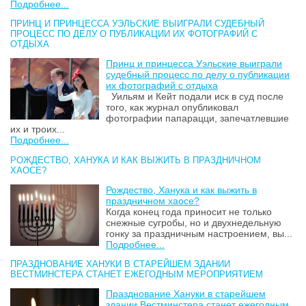
Подробнее...
ПРИНЦ И ПРИНЦЕССА УЭЛЬСКИЕ ВЫИГРАЛИ СУДЕБНЫЙ
ПРОЦЕСС ПО ДЕЛУ О ПУБЛИКАЦИИ ИХ ФОТОГРАФИЙ С
ОТДЫХА
Принц и принцесса Уэльские выиграли
судебный процесс по делу о публикации
их фотографий с отдыха
Уильям и Кейт подали иск в суд после
того, как журнал опубликовал
фотографии папарацци, запечатлевшие
их и троих...
Подробнее...
РОЖДЕСТВО, ХАНУКА И КАК ВЫЖИТЬ В ПРАЗДНИЧНОМ
ХАОСЕ?
Рождество, Ханука и как выжить в
праздничном хаосе?
Когда конец года приносит не только
снежные сугробы, но и двухнедельную
гонку за праздничным настроением, вы...
Подробнее...
ПРАЗДНОВАНИЕ ХАНУКИ В СТАРЕЙШЕМ ЗДАНИИ
ВЕСТМИНСТЕРА СТАНЕТ ЕЖЕГОДНЫМ МЕРОПРИЯТИЕМ
Празднование Хануки в старейшем
здании Вестминстера станет ежегодным