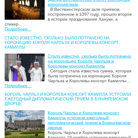
мероприятием
В Вестминстерском зале приёмов,
построенном в 1097 году, прошло второе
в истории празднование Хануки, а
спикер...
Подробнее...
СТАЛО ИЗВЕСТНО, СКОЛЬКО БЫЛО ПОТРАЧЕНО НА
КОРОНАЦИЮ КОРОЛЯ ЧАРЛЬЗА И КОРОЛЕВЫ-КОНСОРТ
КАМИЛЛЫ
Стало известно, сколько было потрачено
на коронацию Короля Чарльза и
Королевы-консорт Камиллы
Сегодня стала известна сумма, которая
была потрачена на коронацию Короля
Чарльза и Королевы-консорт Камиллы....
Подробнее...
КОРОЛЬ ЧАРЛЬЗ И КОРОЛЕВА-КОНСОРТ КАМИЛЛА УСТРОИЛИ
ЕЖЕГОДНЫЙ ДИПЛОМАТИЧЕСКИЙ ПРИЕМ В БУКИНГЕМСКОМ
ДВОРЦЕ
Король Чарльз и Королева-консорт
Камилла устроили ежегодный
дипломатический прием в Букингемском
дворце
Король Чарльз и Королева-консорт
Камилла 19 ноября устроили ежегодный