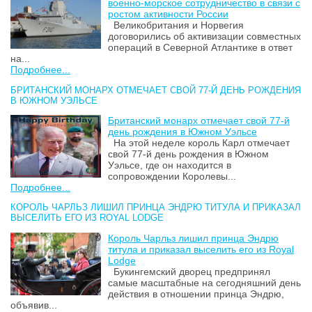
военно-морское сотрудничество в связи с
ростом активности России
Великобритания и Норвегия
договорились об активизации совместных
операций в Северной Атлантике в ответ
на...
Подробнее...
БРИТАНСКИЙ МОНАРХ ОТМЕЧАЕТ СВОЙ 77-Й ДЕНЬ РОЖДЕНИЯ
В ЮЖНОМ УЭЛЬСЕ
Британский монарх отмечает свой 77-й
день рождения в Южном Уэльсе
На этой неделе король Карл отмечает
свой 77-й день рождения в Южном
Уэльсе, где он находится в
сопровождении Королевы...
Подробнее...
КОРОЛЬ ЧАРЛЬЗ ЛИШИЛ ПРИНЦА ЭНДРЮ ТИТУЛА И ПРИКАЗАЛ
ВЫСЕЛИТЬ ЕГО ИЗ ROYAL LODGE
Король Чарльз лишил принца Эндрю
титула и приказал выселить его из Royal
Lodge
Букингемский дворец предпринял
самые масштабные на сегодняшний день
действия в отношении принца Эндрю,
объявив...