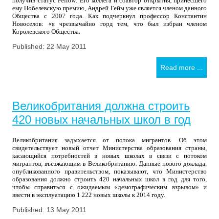
получив статус
Fellow
. Его коллега и соавтор открытия, принесшего
ему Нобелевскую премию, Андрей Гейм уже является членом данного
Общества с 2007 года. Как подчеркнул профессор Константин
Новоселов: «я чрезвычайно горд тем, что был избран членом
Королевского
О
бщества.
Published: 22 May 2011
Read more ...
Великобритания должна строить
420 новых начальных школ в год
Великобритания задыхается от потока мигрантов. Об этом
свидетельствует новый отчет Министерства образования страны,
касающийся потребностей в новых школах в связи с потоком
мигрантов, въезжающим в Великобританию. Данные нового доклада,
опубликованного правительством, показывают, что Министерство
образования должно строить 420 начальных школ в год для того,
чтобы справиться с ожидаемым «демографическим взрывом» и
ввести в эксплуатацию 1 222 новых школы к 2014 году.
Published: 13 May 2011