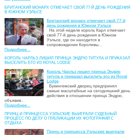
БРИТАНСКИЙ МОНАРХ ОТМЕЧАЕТ СВОЙ 77-Й ДЕНЬ РОЖДЕНИЯ
В ЮЖНОМ УЭЛЬСЕ
Британский монарх отмечает свой 77-й
день рождения в Южном Уэльсе
На этой неделе король Карл отмечает
свой 77-й день рождения в Южном
Уэльсе, где он находится в
сопровождении Королевы...
Подробнее...
КОРОЛЬ ЧАРЛЬЗ ЛИШИЛ ПРИНЦА ЭНДРЮ ТИТУЛА И ПРИКАЗАЛ
ВЫСЕЛИТЬ ЕГО ИЗ ROYAL LODGE
Король Чарльз лишил принца Эндрю
титула и приказал выселить его из Royal
Lodge
Букингемский дворец предпринял
самые масштабные на сегодняшний день
действия в отношении принца Эндрю,
объявив...
Подробнее...
ПРИНЦ И ПРИНЦЕССА УЭЛЬСКИЕ ВЫИГРАЛИ СУДЕБНЫЙ
ПРОЦЕСС ПО ДЕЛУ О ПУБЛИКАЦИИ ИХ ФОТОГРАФИЙ С
ОТДЫХА
Принц и принцесса Уэльские выиграли