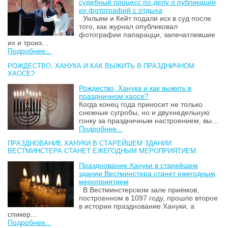
судебный процесс по делу о публикации
их фотографий с отдыха
Уильям и Кейт подали иск в суд после
того, как журнал опубликовал
фотографии папарацци, запечатлевшие
их и троих...
Подробнее...
РОЖДЕСТВО, ХАНУКА И КАК ВЫЖИТЬ В ПРАЗДНИЧНОМ
ХАОСЕ?
Рождество, Ханука и как выжить в
праздничном хаосе?
Когда конец года приносит не только
снежные сугробы, но и двухнедельную
гонку за праздничным настроением, вы...
Подробнее...
ПРАЗДНОВАНИЕ ХАНУКИ В СТАРЕЙШЕМ ЗДАНИИ
ВЕСТМИНСТЕРА СТАНЕТ ЕЖЕГОДНЫМ МЕРОПРИЯТИЕМ
Празднование Хануки в старейшем
здании Вестминстера станет ежегодным
мероприятием
В Вестминстерском зале приёмов,
построенном в 1097 году, прошло второе
в истории празднование Хануки, а
спикер...
Подробнее...