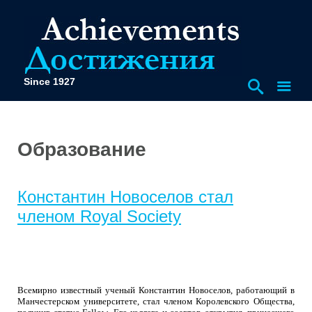
Since 1927
Образование
Константин Новоселов стал
членом Royal Society
Всемирно известный ученый Константин Новоселов, работающий в
Манчестерском университете, стал членом Королевского Общества,